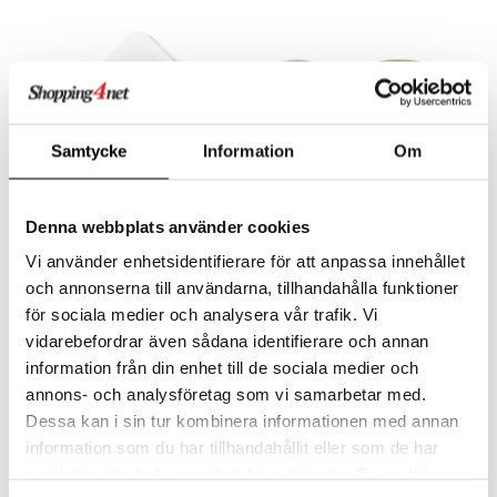
Samtycke
Information
Om
Saatavana useana vaihtoehtona
Denna webbplats använder cookies
Zwitscherbox Soittorasia Linnunlaulu
Connect Monstera Astiasto
Vi använder enhetsidentifierare för att anpassa innehållet
RELAXOUND
KOZIOL
och annonserna till användarna, tillhandahålla funktioner
43
69
för sociala medier och analysera vår trafik. Vi
alk.
€
€
vidarebefordrar även sådana identifierare och annan
information från din enhet till de sociala medier och
annons- och analysföretag som vi samarbetar med.
Dessa kan i sin tur kombinera informationen med annan
information som du har tillhandahållit eller som de har
samlat in när du har använt deras tjänster. Du godkänner