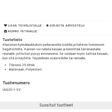
iköt & Lyhdyt
spalvelu
tyisveitset
& Baaritarvikkeet
lot
ksiä & vastauksia
ttiöveitset
mput
tuotetta
rinta- & Vihannesveitset
tolamput
LISÄÄ TOIVELISTALLE
KIRJOITA ARVOSTELU
aistus
 verkkokaupasta
KERRO YSTÄVÄLLE
kkuulaudat
tälamput
ustarvikkeet
Tuotetieto
päveitset
Klassinen kylmälaukkukori pellavaisella lookilla ja kätevin toiminnoin
Sagaformilta. Kannen voi rullata kasaan ja kiinnittää tarranauhalla
tsenteroittimet
reunalle, jotta kori pysyy avonaisena. Se voidaan myös taittaa kasaan,
kun sitä ei käytetä. Täydellinen eväsretkille tai rannalle.
tsisetit
Tilavuus 25 litraa
tsitarvikkeet
Materiaali: Polyesteri
Tuotenumero
IAQ20-1-SV
Suositut tuotteet