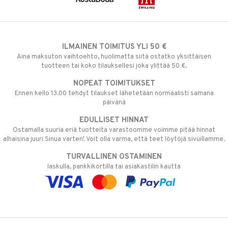
ILMAINEN TOIMITUS YLI 50 €
Aina maksuton vaihtoehto, huolimatta siitä ostatko yksittäisen
tuotteen tai koko tilauksellesi joka ylittää 50 €.
NOPEAT TOIMITUKSET
Ennen kello 13.00 tehdyt tilaukset lähetetään normaalisti samana
päivänä
EDULLISET HINNAT
Ostamalla suuria eriä tuotteita varastoomme voimme pitää hinnat
alhaisina juuri Sinua varten! Voit olla varma, että teet löytöjä sivuillamme.
TURVALLINEN OSTAMINEN
laskulla, pankkikortilla tai asiakastilin kautta