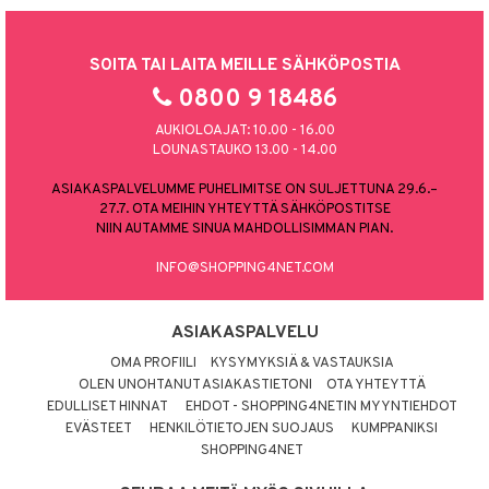
SOITA TAI LAITA MEILLE SÄHKÖPOSTIA
0800 9 18486
AUKIOLOAJAT: 10.00 - 16.00
LOUNASTAUKO 13.00 - 14.00
ASIAKASPALVELUMME PUHELIMITSE ON SULJETTUNA 29.6.–
27.7. OTA MEIHIN YHTEYTTÄ SÄHKÖPOSTITSE
NIIN AUTAMME SINUA MAHDOLLISIMMAN PIAN.
INFO@SHOPPING4NET.COM
ASIAKASPALVELU
OMA PROFIILI
KYSYMYKSIÄ & VASTAUKSIA
OLEN UNOHTANUT ASIAKASTIETONI
OTA YHTEYTTÄ
EDULLISET HINNAT
EHDOT - SHOPPING4NETIN MYYNTIEHDOT
EVÄSTEET
HENKILÖTIETOJEN SUOJAUS
KUMPPANIKSI
SHOPPING4NET