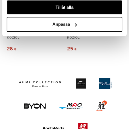
våra cookies vid fortsatt användande av vår webbplats.
Tillåt alla
Anpassa
Crystal juomalasit, 8 kpl pakkaus
Crystal Karahvi 1,6 l + 4 lasia
KOZIOL
KOZIOL
28
25
€
€