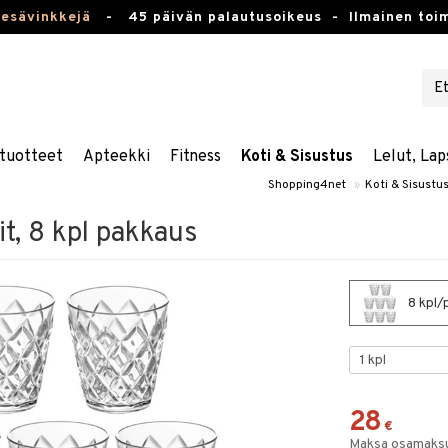
kesävinkkejä
-
45 päivän palautusoikeus -
Ilmainen toim
tuotteet
Apteekki
Fitness
Koti & Sisustus
Lelut, Lap
Shopping4net
»
Koti & Sisustu
it, 8 kpl pakkaus
8 kpl/p
28
€
Maksa osamaksul