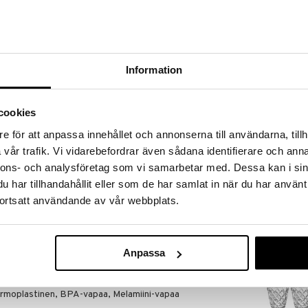
a löydöt kotiin!
isuuteen tehdä löytöjä suuresta ALEstamme. Juuri
mme suuren valikoiman jännittäviä tuotteita
a hinnoilla!
Information
massa 31.8.2026 asti mutta ole nopea -
otteesi voivat päästä loppumaan!
i ale-löydöt »
cookies
Saatavana
e för att anpassa innehållet och annonserna till användarna, tillh
vaihtoe
vår trafik. Vi vidarebefordrar även sådana identifierare och anna
All About You 
joka kestävän muovinsa ansiosta selviytyy mistä
nnons- och analysföretag som vi samarbetar med. Dessa kan i sin
all -lasissa on fasetoitu pinta, joka tekee siitä
KOSTA BODA
har tillhandahållit eller som de har samlat in när du har använt
lla se on erittäin mukava pitää kädessä. Lasilla on
28,90
ortsatt användande av vår webbplats.
siosta voit nauttia sekä kuumista että jääkylmistä
alk.
ylikkäitä tarjoilukulhoja eri väreissä ja kokoisina.
istettu ympäristöystävällisestä, myrkyttömästä ja
Anpassa
si sekä suurille että pienille, sekä ympäristöllemme.
ermoplastinen, BPA-vapaa, Melamiini-vapaa