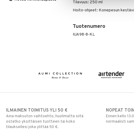
Viltit & Peitteet
Ruukut
Vaasit
Lakanat & Tyynyliinat
Tilavuus: 250 ml
Ulkoilmaelämä
Tyynyt & Peitot
Hoito-ohjeet: Konepesun kestäv
Ulkovalaistus
Tuotenumero
IUA98-8-KL
ILMAINEN TOIMITUS YLI 50 €
NOPEAT TOI
Aina maksuton vaihtoehto, huolimatta siitä
Ennen kello 13.
ostatko yksittäisen tuotteen tai koko
normaalisti sa
tilauksellesi joka ylittää 50 €.