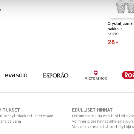
ä
Crystal juomala
pakkaus
KOZIOL
28
€
MITUKSET
EDULLISET HINNAT
00 tehdyt tilaukset lähetetään
Ostamalla suuria eriä tuotteita 
mana päivänä
voimme pitää hinnat alhaisina juuri
Voit olla varma, että teet löytöjä 