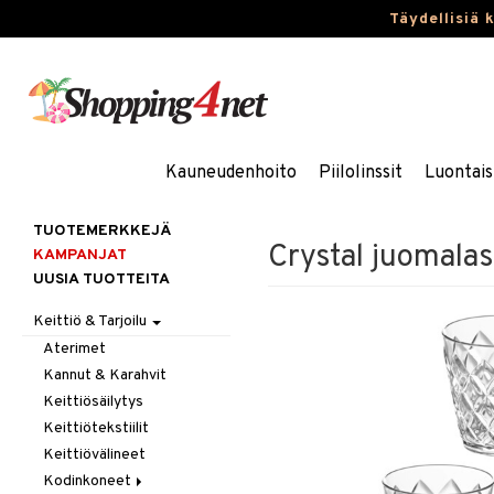
Täydellisiä 
Kauneudenhoito
Piilolinssit
Luontais
TUOTEMERKKEJÄ
Crystal juomalas
KAMPANJAT
UUSIA TUOTTEITA
Keittiö & Tarjoilu
Aterimet
Kannut & Karahvit
Keittiösäilytys
Keittiötekstiilit
Keittiövälineet
Kodinkoneet