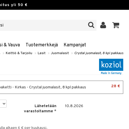
itus yli 50 €
si & Vauva
Tuotemerkkejä
Kampanjat
s
»
Keittiö & Tarjoilu
»
Lasit
»
Juomalasit
»
Crystal juomalasit, 8 kpl pakkaus
28 €
aketti - Kirkas - Crystal juomalasit, 8 kpl pakkaus
Lähetetään
10.8.2026
varastoltamme
*
la alkaen 6 € per kuukausi.