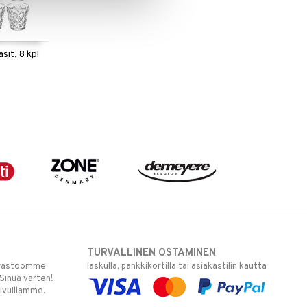
sit, 8 kpl
TURVALLINEN OSTAMINEN
varastoomme
laskulla, pankkikortilla tai asiakastilin kautta
 Sinua varten!
sivuillamme.