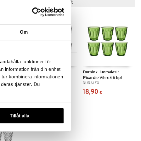
Suositut tuotteet
Om
 useana
Saatavana useana
andahålla funktioner för
htona
vaihtoehtona
n information från din enhet
2-pkt
Duralex Juomalasit
Duralex Juomalasit
 tur kombinera informationen
Picardie 6-pack
Picardie Vihreä 6 kpl
DURALEX
DURALEX
pakkaus
 deras tjänster. Du
11
18,90
€
alk.
€
€
Tillåt alla