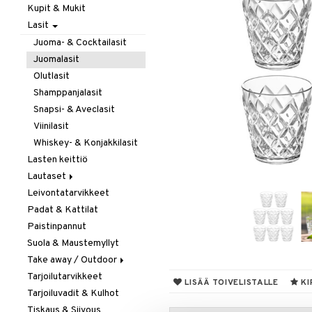
Kupit & Mukit
Kahvi, Tee & Espresso
Lasit
Leivänpaahtimet
Mixerit &
Juoma- & Cocktailasit
Sähkövatkaimet
Juomalasit
Muut koneet
Olutlasit
Vedenkeittimet
Shamppanjalasit
Snapsi- & Aveclasit
Viinilasit
Whiskey- & Konjakkilasit
Lasten keittiö
Lautaset
Leivontatarvikkeet
Asetit
Padat & Kattilat
Ruokalautaset
Paistinpannut
Syvät lautaset
Suola & Maustemyllyt
Take away / Outdoor
Tarjoilutarvikkeet
Eväslaatikot
LISÄÄ TOIVELISTALLE
KI
Tarjoiluvadit & Kulhot
Pullot
Tiskaus & Siivous
Termoskannut