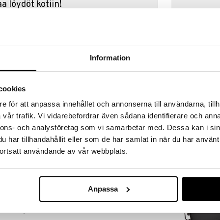
a löydöt kotiin!
isuuteen tehdä löytöjä suuresta ALEstamme. Juuri
mme suuren valikoiman jännittäviä tuotteita
a hinnoilla!
massa 31.8.2026 asti mutta ole nopea -
Information
otteesi voivat päästä loppumaan!
i ale-löydöt »
cookies
e för att anpassa innehållet och annonserna till användarna, tillh
Flambadou Ch
vår trafik. Vi vidarebefordrar även sådana identifierare och anna
ja uskomattoman upealla muotoilulla, toimitetaan
ssa. Kaikki sarjan tuotteet valmistetaan samassa
nnons- och analysföretag som vi samarbetar med. Dessa kan i sin
FORGED
 veitset.
har tillhandahållit eller som de har samlat in när du har använt
62,99
€
lihaa voimakkaasti hampurilainen saavuttaa
ortsatt användande av vår webbplats.
pean, karamellisoidun pinnan ja maukkaan ytimen.
ämystä huomattavasti ja nostaa hampurilaisen
oit pinnan täydellistä Maillard-reaktiota varten, mikä
Anpassa
n ja maukkaaseen makupalaan.
tasolle juustokuvun avulla!