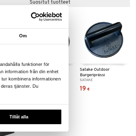
Suositut tuotteet
Om
andahålla funktioner för
urraso
Hally Hampurilaispaino
Satake Outdoor
n information från din enhet
Burgeriprässi
 tur kombinera informationen
DORRE
SATAKE
 deras tjänster. Du
13,99
19
€
€
Tillåt alla