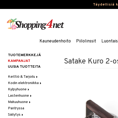
Täydellisiä 
Kauneudenhoito
Piilolinssit
Luontais
TUOTEMERKKEJÄ
Satake Kuro 2-o
KAMPANJAT
UUSIA TUOTTEITA
Keittiö & Tarjoilu
Kodin elektroniikka
Aterimet
Kylpyhuone
Kannut & Karahvit
Ääni
Lastenhuone
Keittiösäilytys
Kylpyhuoneen sisustus
Makuuhuone
Keittiötekstiilit
Kylpyhuoneen tarvikkeita
Kylpyhuoneen koristelu
Pantryssa
Keittiövälineet
Kylpyhuoneen tekstiilit
Lasten huonekalut
Huovat & Saalit
Säilytys
Kodinkoneet
Lasten lamput
Koristetyynyt