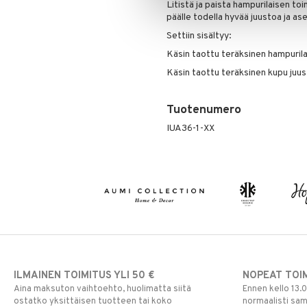
Litistä ja paista hampurilaisen toi
päälle todella hyvää juustoa ja ase
Settiin sisältyy:
Käsin taottu teräksinen hampurila
Käsin taottu teräksinen kupu juu
Tuotenumero
IUA36-1-XX
ILMAINEN TOIMITUS YLI 50 €
NOPEAT TOI
Aina maksuton vaihtoehto, huolimatta siitä
Ennen kello 13.
ostatko yksittäisen tuotteen tai koko
normaalisti sa