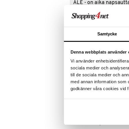
ALE - on aika napsautta
Leipäveitset
Veitsenteroittimet
Tartu tila
Veitsisetit
nyt tarjoa
alennetuill
Veitsitarvikkeet
Ale on voi
Samtycke
suosikkitu
Näe kaikk
Denna webbplats använder 
Tuotetieto
Vi använder enhetsidentifierar
sociala medier och analysera 
Käsin taottua terästä asenteella 
tyylikkäissä mustissa puulaatikoi
till de sociala medier och a
tehtaassa, joka tekee Kuro-sarjan
med annan information som du 
Painamalla ja ruskistamalla jauhe
godkänner våra cookies vid f
ainutlaatuisen koostumuksen - ra
Tämä menetelmä tehostaa makuel
tavanomaisen yläpuolelle.
Kun litistät hampurilaisen, maksim
johtaa uskomattoman herkullisee
Nosta smashburgerisi seuraavalle 