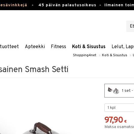
kesävinkkejä
-
45 päivän palautusoikeus -
Ilmainen toim
tuotteet
Apteekki
Fitness
Koti & Sisustus
Lelut, Lap
Shopping4net
»
Koti & Sisustus
»
sainen Smash Setti
1 set 
97,90
€
Maksa osamaksul