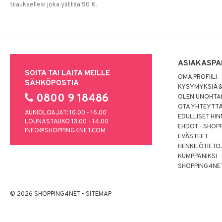
tilauksellesi joka ylittää 50 €.
ASIAKASPA
SOITA TAI LAITA MEILLE
OMA PROFIILI
SÄHKÖPOSTIA
KYSYMYKSIÄ &
0800 9 18486
OLEN UNOHTAN
OTA YHTEYTT
AUKIOLOAJAT: 10.00 - 16.00
EDULLISET HI
LOUNASTAUKO 13.00 - 14.00
EHDOT - SHOP
INFO@SHOPPING4NET.COM
EVÄSTEET
HENKILÖTIETO
KUMPPANIKSI
SHOPPING4NE
© 2026 SHOPPING4NET
•
SITEMAP