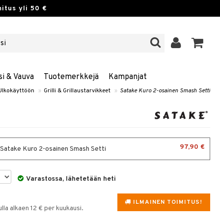
itus yli 50 €
si & Vauva
Tuotemerkkejä
Kampanjat
Ulkokäyttöön
»
Grilli & Grillaustarvikkeet
»
Satake Kuro 2-osainen Smash Setti
97,90 €
- Satake Kuro 2-osainen Smash Setti
Varastossa, lähetetään heti
ILMAINEN TOIMITUS!
la alkaen 12 € per kuukausi.