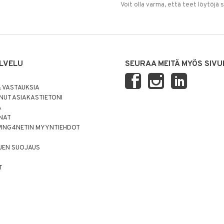
Voit olla varma, että teet löytöjä 
LVELU
SEURAA MEITÄ MYÖS SIVU
 VASTAUKSIA
UT ASIAKASTIETONI
Ä
NNAT
PING4NETIN MYYNTIEHDOT
JEN SUOJAUS
T