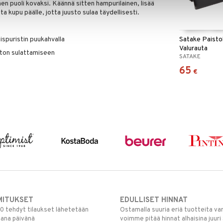
nen puoli kovaksi. Käännä sitten hampurilainen, lisää
ta kupu päälle, jotta juusto sulaa täydellisesti.
ispuristin puukahvalla
Satake Paisto
Valurauta
ston sulattamiseen
SATAKE
65
€
MITUKSET
EDULLISET HINNAT
00 tehdyt tilaukset lähetetään
Ostamalla suuria eriä tuotteita 
mana päivänä
voimme pitää hinnat alhaisina juuri