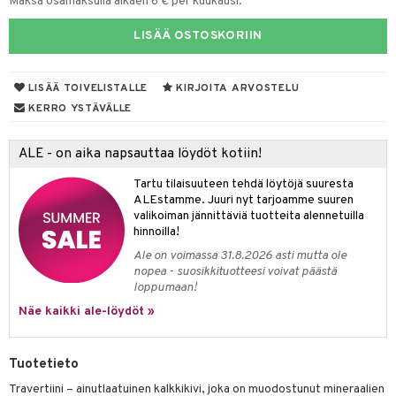
oneen tekstiilit
avälineet
aistus
Maksa osamaksulla alkaen 6 € per kuukausi.
 verkkokaupasta
tyisveitset
tälamput
& Baaritarvikkeet
anasetit
ustarvikkeet
LISÄÄ OSTOSKORIIN
ttiöveitset
anat & Tyynyliinat
 Peitteet
maelämä
rinta- & Vihannesveitset
LISÄÄ TOIVELISTALLE
KIRJOITA ARVOSTELU
nyt & Peitot
aistus
KERRO YSTÄVÄLLE
kkuulaudat
päveitset
ALE - on aika napsauttaa löydöt kotiin!
tsenteroittimet
Tartu tilaisuuteen tehdä löytöjä suuresta
ALEstamme. Juuri nyt tarjoamme suuren
tsisetit
valikoiman jännittäviä tuotteita alennetuilla
hinnoilla!
tsitarvikkeet
Ale on voimassa 31.8.2026 asti mutta ole
nopea - suosikkituotteesi voivat päästä
loppumaan!
Näe kaikki ale-löydöt »
Tuotetieto
Travertiini – ainutlaatuinen kalkkikivi, joka on muodostunut mineraalien