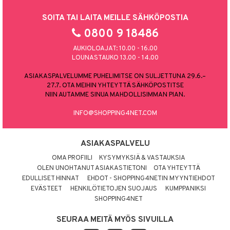
SOITA TAI LAITA MEILLE SÄHKÖPOSTIA
0800 9 18486
AUKIOLOAJAT: 10.00 - 16.00
LOUNASTAUKO 13.00 - 14.00
ASIAKASPALVELUMME PUHELIMITSE ON SULJETTUNA 29.6.–
27.7. OTA MEIHIN YHTEYTTÄ SÄHKÖPOSTITSE
NIIN AUTAMME SINUA MAHDOLLISIMMAN PIAN.
INFO@SHOPPING4NET.COM
ASIAKASPALVELU
OMA PROFIILI
KYSYMYKSIÄ & VASTAUKSIA
OLEN UNOHTANUT ASIAKASTIETONI
OTA YHTEYTTÄ
EDULLISET HINNAT
EHDOT - SHOPPING4NETIN MYYNTIEHDOT
EVÄSTEET
HENKILÖTIETOJEN SUOJAUS
KUMPPANIKSI
SHOPPING4NET
SEURAA MEITÄ MYÖS SIVUILLA