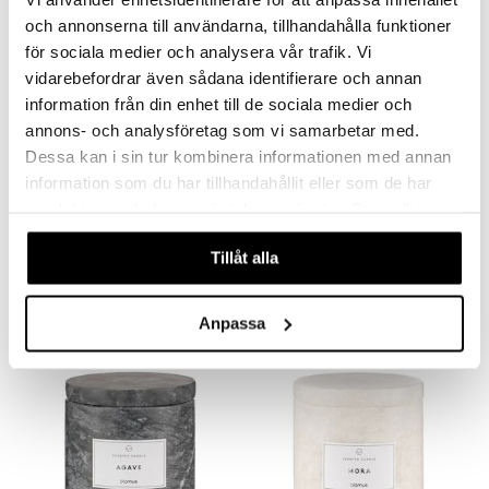
och annonserna till användarna, tillhandahålla funktioner
för sociala medier och analysera vår trafik. Vi
vidarebefordrar även sådana identifierare och annan
information från din enhet till de sociala medier och
annons- och analysföretag som vi samarbetar med.
Dessa kan i sin tur kombinera informationen med annan
information som du har tillhandahållit eller som de har
samlat in när du har använt deras tjänster. Du godkänner
Tuoksutikut 120 ml
Aromilamppu
våra cookies vid fortsatt användande av vår webbplats.
K. LUNDQVIST STOCKHOLM
K. LUNDQVIST STOCKHOLM
Tillåt alla
24
18
€
€
Anpassa