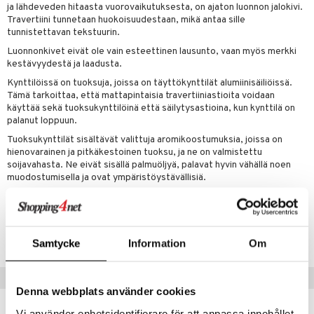
ja lähdeveden hitaasta vuorovaikutuksesta, on ajaton luonnon jalokivi.
Travertiini tunnetaan huokoisuudestaan, mikä antaa sille
tunnistettavan tekstuurin.
Luonnonkivet eivät ole vain esteettinen lausunto, vaan myös merkki
kestävyydestä ja laadusta.
Kynttilöissä on tuoksuja, joissa on täyttökynttilät alumiinisäiliöissä.
Tämä tarkoittaa, että mattapintaisia travertiiniastioita voidaan
käyttää sekä tuoksukynttilöinä että säilytysastioina, kun kynttilä on
palanut loppuun.
Tuoksukynttilät sisältävät valittuja aromikoostumuksia, joissa on
hienovarainen ja pitkäkestoinen tuoksu, ja ne on valmistettu
soijavahasta. Ne eivät sisällä palmuöljyä, palavat hyvin vähällä noen
muodostumisella ja ovat ympäristöystävällisiä.
Tuotenumero
IUF18-8-XX
Samtycke
Information
Om
Suositut tuotteet
Denna webbplats använder cookies
Vi använder enhetsidentifierare för att anpassa innehållet