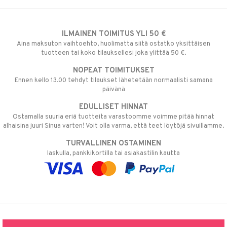
ILMAINEN TOIMITUS YLI 50 €
Aina maksuton vaihtoehto, huolimatta siitä ostatko yksittäisen
tuotteen tai koko tilauksellesi joka ylittää 50 €.
NOPEAT TOIMITUKSET
Ennen kello 13.00 tehdyt tilaukset lähetetään normaalisti samana
päivänä
EDULLISET HINNAT
Ostamalla suuria eriä tuotteita varastoomme voimme pitää hinnat
alhaisina juuri Sinua varten! Voit olla varma, että teet löytöjä sivuillamme.
TURVALLINEN OSTAMINEN
laskulla, pankkikortilla tai asiakastilin kautta