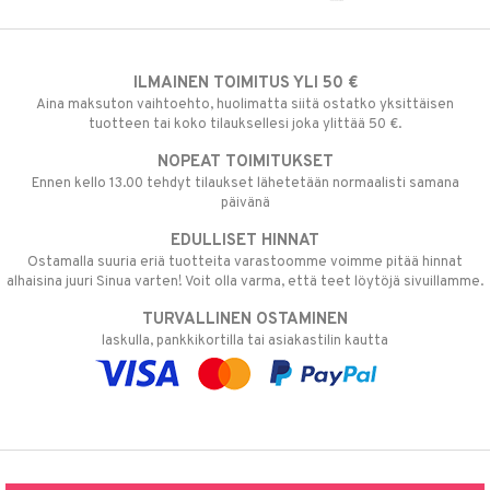
ILMAINEN TOIMITUS YLI 50 €
Aina maksuton vaihtoehto, huolimatta siitä ostatko yksittäisen
tuotteen tai koko tilauksellesi joka ylittää 50 €.
NOPEAT TOIMITUKSET
Ennen kello 13.00 tehdyt tilaukset lähetetään normaalisti samana
päivänä
EDULLISET HINNAT
Ostamalla suuria eriä tuotteita varastoomme voimme pitää hinnat
alhaisina juuri Sinua varten! Voit olla varma, että teet löytöjä sivuillamme.
TURVALLINEN OSTAMINEN
laskulla, pankkikortilla tai asiakastilin kautta