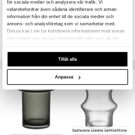
för sociala medier och analysera vår trafik. Vi
suunniteltu antamaan leikkokukille kaunis ilme.
vidarebefordrar även sådana identifierare och annan
Materiaali: Käsinpuhallettu lasi
Korkeus: 25,5 cm
information från din enhet till de sociala medier och
Leveys: 13,5 cm
annons- och analysföretag som vi samarbetar med.
Dessa kan i sin tur kombinera informationen med annan
Tuotenumero
information som du har tillhandahållit eller som de har
samlat in när du har använt deras tjänster. Du godkänner
IAV95-25.5-KL
våra cookies vid fortsatt användande av vår webbplats.
Tillåt alla
Vinkkejä sinulle
Anpassa
Saatavana useana vaihtoehtona