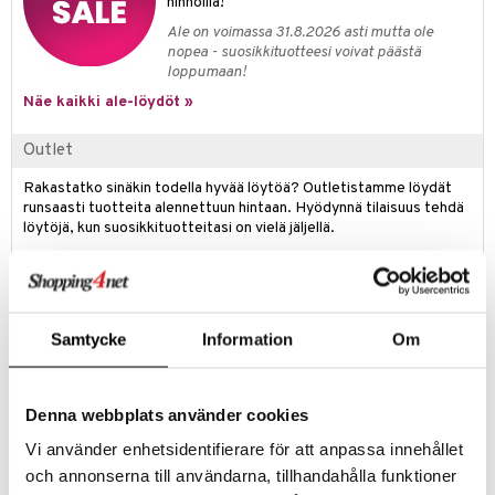
hinnoilla!
Ale on voimassa 31.8.2026 asti mutta ole
nopea - suosikkituotteesi voivat päästä
loppumaan!
Näe kaikki ale-löydöt »
Outlet
Rakastatko sinäkin todella hyvää löytöä? Outletistamme löydät
runsaasti tuotteita alennettuun hintaan. Hyödynnä tilaisuus tehdä
löytöjä, kun suosikkituotteitasi on vielä jäljellä.
Tarjous on voimassa niin kauan kuin varastoa riittää!
Tuotetieto
Samtycke
Information
Om
Kosta Bodan Pagod on elegantti maljakko, jonka muotoilu vie
ajatukset 60-luvulle. Maljakko on käsinpuhallettu Kostan taitavien
lasinpuhaltajien toimesta. Valmituksessa käytetään tekniikkaa, jossa
monitasolasi, joka sisältää kirkaslasia makaa astiassa värillisen lasin
Denna webbplats använder cookies
päällä ja antaa kauniin ja työstetyn ilmeen. Leikkisä muotoilu on Anne
Nilssonin käsialaa. Anne on yksi Ruotsin merkityksellisimmistä
Vi använder enhetsidentifierare för att anpassa innehållet
lasimuotoilijoista ja hänellä on hallussaan käsityö, pelkistetty muotoilu
och annonserna till användarna, tillhandahålla funktioner
ja toiminnallisuus kaikkein eleganteimmalla tavalla. Tämä maljakko on