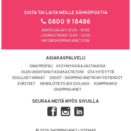
SOITA TAI LAITA MEILLE SÄHKÖPOSTIA
0800 9 18486
AUKIOLOAJAT: 10.00 - 16.00
LOUNASTAUKO 13.00 - 14.00
INFO@SHOPPING4NET.COM
ASIAKASPALVELU
OMA PROFIILI
KYSYMYKSIÄ & VASTAUKSIA
OLEN UNOHTANUT ASIAKASTIETONI
OTA YHTEYTTÄ
EDULLISET HINNAT
EHDOT - SHOPPING4NETIN MYYNTIEHDOT
EVÄSTEET
HENKILÖTIETOJEN SUOJAUS
KUMPPANIKSI
SHOPPING4NET
SEURAA MEITÄ MYÖS SIVUILLA
© 2026 SHOPPING4NET
•
SITEMAP