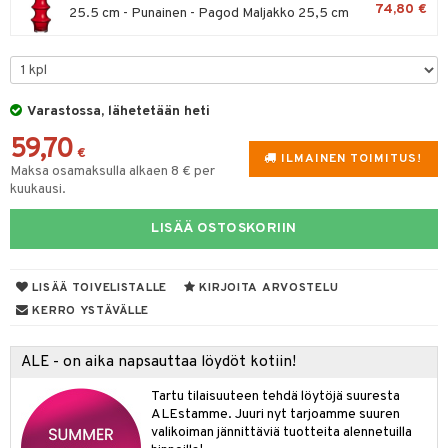
74,80 €
25.5 cm - Punainen - Pagod Maljakko 25,5 cm
lyt
tyisveitset
& Baaritarvikkeet
nsäilytys & Korit
ttöön
 tekstiilit
ttiöveitset
s
tyynyt
 Grillaustarvikkeet
rinta- & Vihannesveitset
Varastossa, lähetetään heti
oneen tekstiilit
 & hyönteissuoja
iköt & Lyhdyt
kkuulaudat
59,70
spalvelu
€
ILMAINEN TOIMITUS!
timet
lot
päveitset
Maksa osamaksulla alkaen 8 € per
ksiä & vastauksia
kuukausi.
tsenteroittimet
n ruokinta
mput
tuotetta
LISÄÄ OSTOSKORIIN
tsisetit
tolamput
oneen tekstiilit
aistus
 verkkokaupasta
tsitarvikkeet
tälamput
anasetit
avälineet
ustarvikkeet
LISÄÄ TOIVELISTALLE
KIRJOITA ARVOSTELU
anat & Tyynyliinat
 Peitteet
KERRO YSTÄVÄLLE
nyt & Peitot
maelämä
ALE - on aika napsauttaa löydöt kotiin!
aistus
Tartu tilaisuuteen tehdä löytöjä suuresta
ALEstamme. Juuri nyt tarjoamme suuren
valikoiman jännittäviä tuotteita alennetuilla