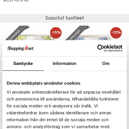
IAZ21-16.5-XX
Suositut tuotteet
kampanja
kampanja
-15%
-15%
Samtycke
Information
Om
Denna webbplats använder cookies
Eva Jalallinen pääliruukku
Eva Kukkaruukku sininen 21 cm
Vi använder enhetsidentifierare för att anpassa innehållet
BJØRN WIINBLAD
BJØRN WIINBLAD
och annonserna till användarna, tillhandahålla funktioner
för sociala medier och analysera vår trafik. Vi
42,50
52,70
50
62
€
(
€
)
€
(
€
)
vidarebefordrar även sådana identifierare och annan
information från din enhet till de sociala medier och
annons- och analysföretag som vi samarbetar med.