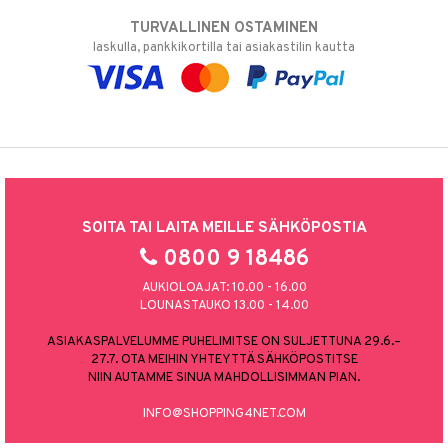
TURVALLINEN OSTAMINEN
laskulla, pankkikortilla tai asiakastilin kautta
SOITA TAI LAITA MEILLE SÄHKÖPOSTIA
0800 9 18486
AUKIOLOAJAT: 10.00 - 16.00
LOUNASTAUKO 13.00 - 14.00
ASIAKASPALVELUMME PUHELIMITSE ON SULJETTUNA 29.6.–
27.7. OTA MEIHIN YHTEYTTÄ SÄHKÖPOSTITSE
NIIN AUTAMME SINUA MAHDOLLISIMMAN PIAN.
INFO@SHOPPING4NET.COM