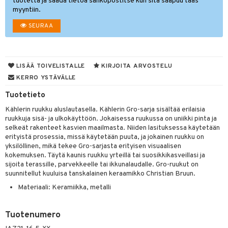
tuotetta ja saada tietoa sähköpostitse kun sitä saapuu taas
myyntiin.
lyt
tyisveitset
& Baaritarvikkeet
SEURAA
nsäilytys & Korit
ttöön
 tekstiilit
ttiöveitset
s
tyynyt
 Grillaustarvikkeet
rinta- & Vihannesveitset
LISÄÄ TOIVELISTALLE
KIRJOITA ARVOSTELU
oneen tekstiilit
 & hyönteissuoja
iköt & Lyhdyt
kkuulaudat
spalvelu
KERRO YSTÄVÄLLE
timet
lot
päveitset
ksiä & vastauksia
Tuotetieto
tsenteroittimet
n ruokinta
mput
Kählerin ruukku aluslautasella. Kählerin Gro-sarja sisältää erilaisia
tuotetta
ruukkuja sisä- ja ulkokäyttöön. Jokaisessa ruukussa on uniikki pinta ja
tsisetit
tolamput
oneen tekstiilit
aistus
selkeät rakenteet kasvien maailmasta. Niiden lasituksessa käytetään
 verkkokaupasta
erityistä prosessia, missä käytetään puuta, ja jokainen ruukku on
tsitarvikkeet
tälamput
anasetit
avälineet
ustarvikkeet
yksilöllinen, mikä tekee Gro-sarjasta erityisen visuaalisen
kokemuksen. Täytä kaunis ruukku yrteillä tai suosikkikasveillasi ja
anat & Tyynyliinat
 Peitteet
sijoita terassille, parvekkeelle tai ikkunalaudalle. Gro-ruukut on
nyt & Peitot
suunnitellut kuuluisa tanskalainen keraamikko Christian Bruun.
maelämä
Materiaali: Keramiikka, metalli
aistus
Tuotenumero