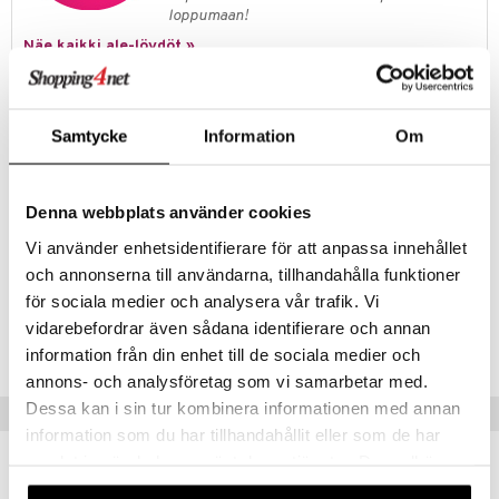
loppumaan!
Näe kaikki ale-löydöt »
Tuotetieto
Vastustamattoman kaunis ja hymyileva EVA -ruukku on tunnetun
Samtycke
Information
Om
muotoilijan Bjørn Wiinbladin suunnittelema sinisin sävyin. Kukkaruukun
halkaisija on 21 cm, korkeus 19 cm ja siitä voi käyttää keskikokoisille
kasveille ja valtavan kauniisiin kukkaasetelmiin. Eva kukkaruukku on
Denna webbplats använder cookies
valmistettu poltetusta keramiikasta ja siinä on värikäs painokuva, joka
innoittajana on Wiinbladin alkuperäiset EVA-maljakot, joissa oli leveät
Vi använder enhetsidentifierare för att anpassa innehållet
kukkakoristeiset päät ja suippeneva kaulaosa.
och annonserna till användarna, tillhandahålla funktioner
för sociala medier och analysera vår trafik. Vi
Tuotenumero
vidarebefordrar även sådana identifierare och annan
ICH64-1-XX
information från din enhet till de sociala medier och
annons- och analysföretag som vi samarbetar med.
Dessa kan i sin tur kombinera informationen med annan
Vinkkejä sinulle
information som du har tillhandahållit eller som de har
samlat in när du har använt deras tjänster. Du godkänner
våra cookies vid fortsatt användande av vår webbplats.