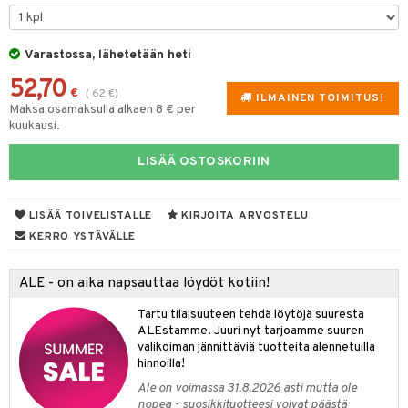
lyt
tyisveitset
& Baaritarvikkeet
nsäilytys & Korit
Varastossa, lähetetään heti
ttöön
 tekstiilit
ttiöveitset
52,70
s
tyynyt
 Grillaustarvikkeet
rinta- & Vihannesveitset
€
(
62
€
)
ILMAINEN TOIMITUS!
Maksa osamaksulla alkaen 8 € per
oneen tekstiilit
 & hyönteissuoja
iköt & Lyhdyt
kkuulaudat
kuukausi.
spalvelu
timet
lot
päveitset
LISÄÄ OSTOSKORIIN
ksiä & vastauksia
tsenteroittimet
n ruokinta
mput
tuotetta
tsisetit
LISÄÄ TOIVELISTALLE
KIRJOITA ARVOSTELU
tolamput
oneen tekstiilit
aistus
 verkkokaupasta
KERRO YSTÄVÄLLE
tsitarvikkeet
tälamput
anasetit
avälineet
ustarvikkeet
anat & Tyynyliinat
 Peitteet
ALE - on aika napsauttaa löydöt kotiin!
nyt & Peitot
maelämä
Tartu tilaisuuteen tehdä löytöjä suuresta
ALEstamme. Juuri nyt tarjoamme suuren
aistus
valikoiman jännittäviä tuotteita alennetuilla
hinnoilla!
Ale on voimassa 31.8.2026 asti mutta ole
nopea - suosikkituotteesi voivat päästä