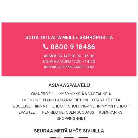
SOITA TAI LAITA MEILLE SÄHKÖPOSTIA
0800 9 18486
AUKIOLOAJAT: 10.00 - 16.00
LOUNASTAUKO 13.00 - 14.00
INFO@SHOPPING4NET.COM
ASIAKASPALVELU
OMA PROFIILI
KYSYMYKSIÄ & VASTAUKSIA
OLEN UNOHTANUT ASIAKASTIETONI
OTA YHTEYTTÄ
EDULLISET HINNAT
EHDOT - SHOPPING4NETIN MYYNTIEHDOT
EVÄSTEET
HENKILÖTIETOJEN SUOJAUS
KUMPPANIKSI
SHOPPING4NET
SEURAA MEITÄ MYÖS SIVUILLA