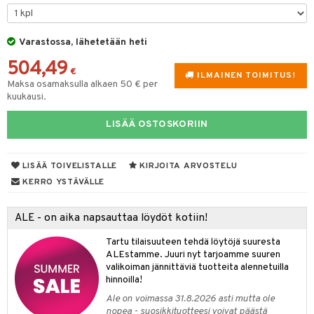
lyt
tyisveitset
& Baaritarvikkeet
nsäilytys & Korit
Varastossa, lähetetään heti
ttöön
 tekstiilit
ttiöveitset
504,49
s
tyynyt
 Grillaustarvikkeet
rinta- & Vihannesveitset
€
ILMAINEN TOIMITUS!
Maksa osamaksulla alkaen 50 € per
oneen tekstiilit
 & hyönteissuoja
iköt & Lyhdyt
kkuulaudat
kuukausi.
spalvelu
timet
lot
päveitset
LISÄÄ OSTOSKORIIN
ksiä & vastauksia
tsenteroittimet
n ruokinta
mput
tuotetta
tsisetit
LISÄÄ TOIVELISTALLE
KIRJOITA ARVOSTELU
tolamput
oneen tekstiilit
aistus
 verkkokaupasta
KERRO YSTÄVÄLLE
tsitarvikkeet
tälamput
anasetit
avälineet
ustarvikkeet
anat & Tyynyliinat
 Peitteet
ALE - on aika napsauttaa löydöt kotiin!
nyt & Peitot
maelämä
Tartu tilaisuuteen tehdä löytöjä suuresta
ALEstamme. Juuri nyt tarjoamme suuren
aistus
valikoiman jännittäviä tuotteita alennetuilla
hinnoilla!
Ale on voimassa 31.8.2026 asti mutta ole
nopea - suosikkituotteesi voivat päästä