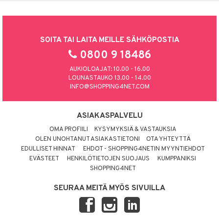
SOITA TAI LAITA MEILLE SÄHKÖPOSTIA
0800 9 18486
AUKIOLOAJAT: 10.00 - 16.00
LOUNASTAUKO 13.00 - 14.00
INFO@SHOPPING4NET.COM
ASIAKASPALVELU
OMA PROFIILI
KYSYMYKSIÄ & VASTAUKSIA
OLEN UNOHTANUT ASIAKASTIETONI
OTA YHTEYTTÄ
EDULLISET HINNAT
EHDOT - SHOPPING4NETIN MYYNTIEHDOT
EVÄSTEET
HENKILÖTIETOJEN SUOJAUS
KUMPPANIKSI
SHOPPING4NET
SEURAA MEITÄ MYÖS SIVUILLA