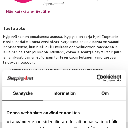
loppumaan!
Näe kaikki ale-löydöt »
Tuotetieto
Kylpevä nainen punaisessa asussa. Kylpyilo on sarja Kjell Engmanin
Kosta Bodalle luomia veistoksia. Sarja uima-asuisia naisia on saanut
inspiraationsa, kun Kjell joutui mukaan gospelkuoroon tanssivien ja
laulavien naisten joukkoon. Musiikki, voima ja energia täyttivät Kjellin
ja hän ikuisti tämän euforisen tunteen kodin katseen vangitsevaan
taide-esineeseen.
Materiaali: Suupuhallettu lasi Smoolannissa Ruotsissa
Väri: Kirkas, punainen
Koko: Korkeus: 22 cm, Pituus: 11 cm, Leveys: 15,5 cm
Samtycke
Information
Om
Tuotenumero
ICE19-1-XX
Denna webbplats använder cookies
Vi använder enhetsidentifierare för att anpassa innehållet
Suositut tuotteet