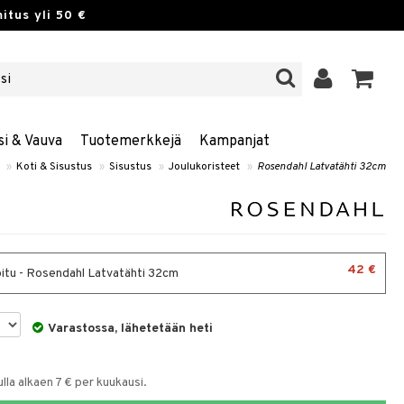
itus yli 50 €
si & Vauva
Tuotemerkkejä
Kampanjat
»
Koti & Sisustus
»
Sisustus
»
Joulukoristeet
»
Rosendahl Latvatähti 32cm
42 €
tu - Rosendahl Latvatähti 32cm
Varastossa, lähetetään heti
la alkaen 7 € per kuukausi.