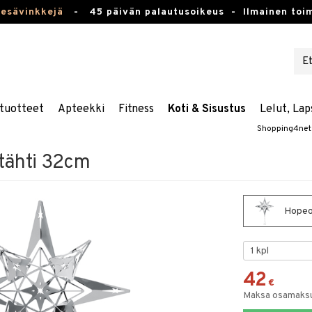
kesävinkkejä
-
45 päivän palautusoikeus -
Ilmainen toim
tuotteet
Apteekki
Fitness
Koti & Sisustus
Lelut, Lap
Shopping4net
tähti 32cm
Hopeoi
42
€
Maksa osamaksul