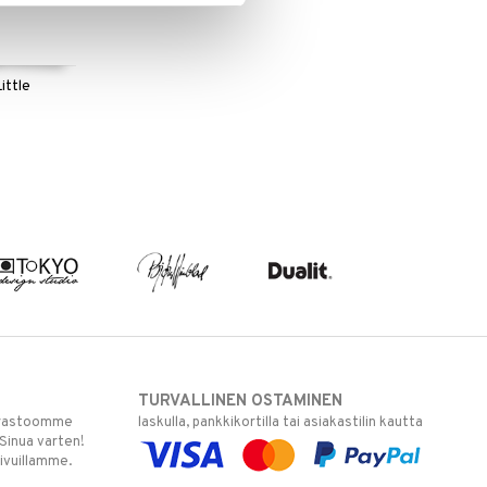
ittle
TURVALLINEN OSTAMINEN
varastoomme
laskulla, pankkikortilla tai asiakastilin kautta
 Sinua varten!
sivuillamme.