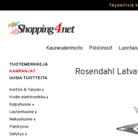
Täydellisiä 
Kauneudenhoito
Piilolinssit
Luontais
TUOTEMERKKEJÄ
Rosendahl Latva
KAMPANJAT
UUSIA TUOTTEITA
Keittiö & Tarjoilu
Kodin elektroniikka
Aterimet
Kylpyhuone
Kannut & Karahvit
Ääni
Lastenhuone
Keittiösäilytys
Kylpyhuoneen sisustus
Makuuhuone
Keittiötekstiilit
Kylpyhuoneen tarvikkeita
Kylpyhuoneen koristelu
Pantryssa
Keittiövälineet
Kylpyhuoneen tekstiilit
Lasten huonekalut
Huovat & Saalit
Säilytys
Kodinkoneet
Lasten lamput
Koristetyynyt