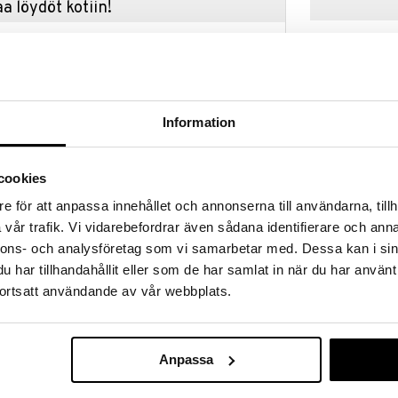
a löydöt kotiin!
isuuteen tehdä löytöjä suuresta ALEstamme. Juuri
mme suuren valikoiman jännittäviä tuotteita
a hinnoilla!
massa 31.8.2026 asti mutta ole nopea -
otteesi voivat päästä loppumaan!
Information
i ale-löydöt »
cookies
Bloomingville
e för att anpassa innehållet och annonserna till användarna, tillh
oilijan Zarah Voigtin ihanalla latvatähdellä.
Pähkinänsärki
vår trafik. Vi vidarebefordrar även sådana identifierare och anna
dernia muotoilua ja klassisia tuttuja perinteitä. Sen
BLOOMINGVILL
2pack
korkeuksiin ja kattokorkeuksiin. Saatavana
nnons- och analysföretag som vi samarbetar med. Dessa kan i sin
31,90
€
har tillhandahållit eller som de har samlat in när du har använt
äs
ortsatt användande av vår webbplats.
: 21,3 cm, Syvyys: 5,1 cm
Anpassa