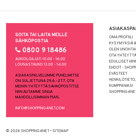
ASIAKASPA
SOITA TAI LAITA MEILLE
OMA PROFIILI
SÄHKÖPOSTIA
KYSYMYKSIÄ &
0800 9 18486
OLEN UNOHTAN
OTA YHTEYTT
AUKIOLOAJAT: 10.00 - 16.00
EDULLISET HI
LOUNASTAUKO 13.00 - 14.00
EHDOT - SHOP
EVÄSTEET
ASIAKASPALVELUMME PUHELIMITSE
HENKILÖTIETO
ON SULJETTUNA 29.6.–27.7. OTA
KUMPPANIKSI
MEIHIN YHTEYTTÄ SÄHKÖPOSTITSE
NIIN AUTAMME SINUA
SHOPPING4NE
MAHDOLLISIMMAN PIAN.
INFO@SHOPPING4NET.COM
© 2026 SHOPPING4NET
•
SITEMAP