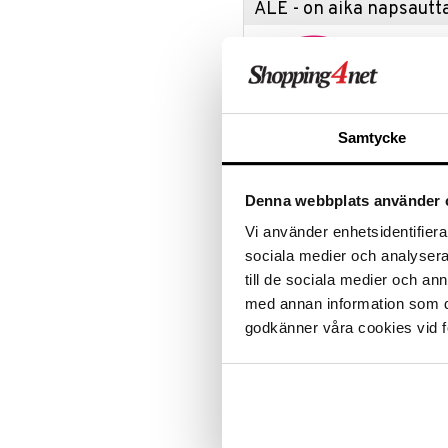
ALE - on aika napsautta
Leipäveitset
Veitsenteroittimet
Tartu tila
Veitsisetit
nyt tarjoa
alennetuill
Veitsitarvikkeet
Ale on voi
suosikkitu
Samtycke
Näe kaikk
Denna webbplats använder 
Tuotetieto
Vi använder enhetsidentifierar
Koristele juhlaan tanskalaisen muot
sociala medier och analysera 
Joulutähti on kaunis yhdistelmä mo
koko 32 cm sopii useimpiin kuusen
till de sociala medier och a
kullattuna ja hopeoituna.
med annan information som du 
Materiaali: Ruostumaton ter
godkänner våra cookies vid f
Koko: Korkeus: 32 cm, Leveys
Ei kestä kiillotusaineita
Tuotenumero