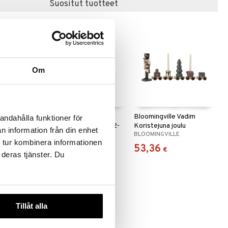
Suositut tuotteet
Om
 Darren
Bloomingville Darren
Bloomingville Vadim
andahålla funktioner för
jä 20,5cm
Pähkinänsärkijä 38cm 2-
Koristejuna joulu
n information från din enhet
E
BLOOMINGVILLE
BLOOMINGVILLE
pack
 tur kombinera informationen
57,61
53,36
€
€
 deras tjänster. Du
Tillåt alla