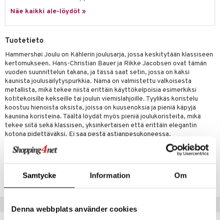
Näe kaikki ale-löydöt »
Tuotetieto
Hammershøi Joulu on Kählerin joulusarja, jossa keskitytään klassiseen
kertomukseen. Hans-Christian Bauer ja Rikke Jacobsen ovat tämän
vuoden suunnittelun takana, ja tässä saat setin, jossa on kaksi
kaunista joulusäilytyspurkkia. Nämä on valmistettu valkoisesta
metallista, mikä tekee niistä erittäin käyttökelpoisia esimerkiksi
kotitekoisille kekseille tai joulun viemislahjoille. Tyylikäs koristelu
koostuu hienoista oksista, joissa on kuusenoksia ja pieniä käpyjä
kauniina koristeina. Täältä löydät myös pieniä joulukoristeita, mikä
tekee siitä sekä klassisen, yksinkertaisen että erittäin elegantin
kotona pidettäväksi. Ei saa pestä astianpesukoneessa.
Tuotenumero
ITX30-1-XX
Samtycke
Information
Om
Vinkkejä sinulle
Denna webbplats använder cookies