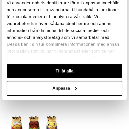
Vi använder enhetsidentifierare för att anpassa innehållet
och annonserna till användarna, tillhandahålla funktioner
för sociala medier och analysera vår trafik. Vi
vidarebefordrar även sådana identifierare och annan
information från din enhet till de sociala medier och
annons- och analysföretag som vi samarbetar med.
Dessa kan i sin tur kombinera informationen med annan
information som du har tillhandahållit eller som de har
samlat in när du har använt deras tjänster. Du godkänner
Figure Presepe, jouluseimi sis. hahmot
Hahmo enkelien nauha
våra cookies vid fortsatt användande av vår webbplats.
ALESSI
ALESSI
Tillåt alla
145,99
37,99
€
€
Anpassa