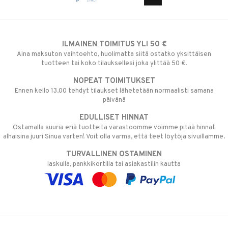
ILMAINEN TOIMITUS YLI 50 €
Aina maksuton vaihtoehto, huolimatta siitä ostatko yksittäisen
tuotteen tai koko tilauksellesi joka ylittää 50 €.
NOPEAT TOIMITUKSET
Ennen kello 13.00 tehdyt tilaukset lähetetään normaalisti samana
päivänä
EDULLISET HINNAT
Ostamalla suuria eriä tuotteita varastoomme voimme pitää hinnat
alhaisina juuri Sinua varten! Voit olla varma, että teet löytöjä sivuillamme.
TURVALLINEN OSTAMINEN
laskulla, pankkikortilla tai asiakastilin kautta