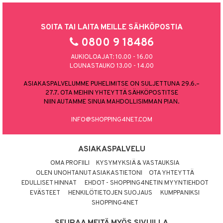
SOITA TAI LAITA MEILLE SÄHKÖPOSTIA
0800 9 18486
AUKIOLOAJAT: 10.00 - 16.00
LOUNASTAUKO 13.00 - 14.00
ASIAKASPALVELUMME PUHELIMITSE ON SULJETTUNA 29.6.–
27.7. OTA MEIHIN YHTEYTTÄ SÄHKÖPOSTITSE
NIIN AUTAMME SINUA MAHDOLLISIMMAN PIAN.
INFO@SHOPPING4NET.COM
ASIAKASPALVELU
OMA PROFIILI
KYSYMYKSIÄ & VASTAUKSIA
OLEN UNOHTANUT ASIAKASTIETONI
OTA YHTEYTTÄ
EDULLISET HINNAT
EHDOT - SHOPPING4NETIN MYYNTIEHDOT
EVÄSTEET
HENKILÖTIETOJEN SUOJAUS
KUMPPANIKSI
SHOPPING4NET
SEURAA MEITÄ MYÖS SIVUILLA