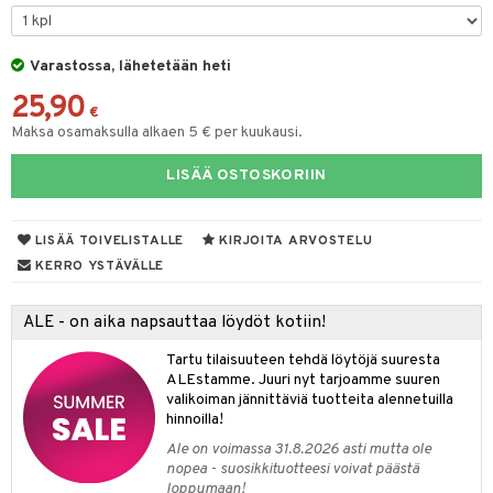
oneen tekstiilit
aistus
 verkkokaupasta
tyisveitset
tälamput
& Baaritarvikkeet
anasetit
avälineet
ustarvikkeet
Varastossa, lähetetään heti
ttiöveitset
anat & Tyynyliinat
 Peitteet
25,90
rinta- & Vihannesveitset
nyt & Peitot
€
maelämä
Maksa osamaksulla alkaen 5 € per kuukausi.
kkuulaudat
aistus
LISÄÄ OSTOSKORIIN
päveitset
tsenteroittimet
LISÄÄ TOIVELISTALLE
KIRJOITA ARVOSTELU
tsisetit
KERRO YSTÄVÄLLE
tsitarvikkeet
ALE - on aika napsauttaa löydöt kotiin!
Tartu tilaisuuteen tehdä löytöjä suuresta
ALEstamme. Juuri nyt tarjoamme suuren
valikoiman jännittäviä tuotteita alennetuilla
hinnoilla!
Ale on voimassa 31.8.2026 asti mutta ole
nopea - suosikkituotteesi voivat päästä
loppumaan!