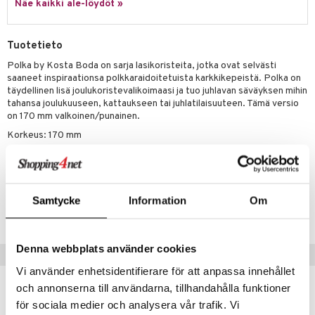
Näe kaikki ale-löydöt »
Tuotetieto
Polka by Kosta Boda on sarja lasikoristeita, jotka ovat selvästi
saaneet inspiraationsa polkkaraidoitetuista karkkikepeistä. Polka on
täydellinen lisä joulukoristevalikoimaasi ja tuo juhlavan säväyksen mihin
tahansa joulukuuseen, kattaukseen tai juhlatilaisuuteen. Tämä versio
on 170 mm valkoinen/punainen.
Korkeus: 170 mm
Materiaali: Kristallilasi
Tuotenumero
Samtycke
Information
Om
ITV63-17-W1
Denna webbplats använder cookies
Vinkkejä sinulle
Vi använder enhetsidentifierare för att anpassa innehållet
och annonserna till användarna, tillhandahålla funktioner
för sociala medier och analysera vår trafik. Vi