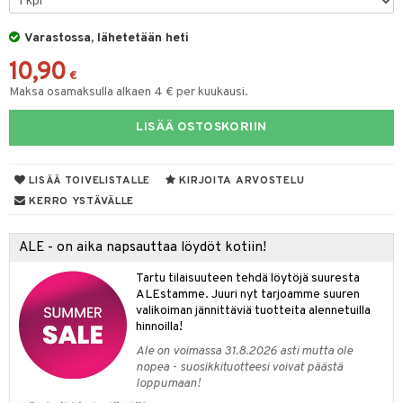
oneen tekstiilit
aistus
 verkkokaupasta
tyisveitset
tälamput
& Baaritarvikkeet
anasetit
avälineet
ustarvikkeet
Varastossa, lähetetään heti
ttiöveitset
anat & Tyynyliinat
 Peitteet
10,90
€
rinta- & Vihannesveitset
nyt & Peitot
Maksa osamaksulla alkaen 4 € per kuukausi.
maelämä
kkuulaudat
aistus
LISÄÄ OSTOSKORIIN
päveitset
LISÄÄ TOIVELISTALLE
KIRJOITA ARVOSTELU
tsenteroittimet
KERRO YSTÄVÄLLE
tsisetit
tsitarvikkeet
ALE - on aika napsauttaa löydöt kotiin!
Tartu tilaisuuteen tehdä löytöjä suuresta
ALEstamme. Juuri nyt tarjoamme suuren
valikoiman jännittäviä tuotteita alennetuilla
hinnoilla!
Ale on voimassa 31.8.2026 asti mutta ole
nopea - suosikkituotteesi voivat päästä
loppumaan!