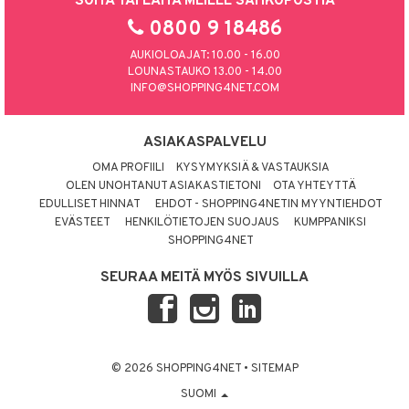
SOITA TAI LAITA MEILLE SÄHKÖPOSTIA
0800 9 18486
AUKIOLOAJAT: 10.00 - 16.00
LOUNASTAUKO 13.00 - 14.00
INFO@SHOPPING4NET.COM
ASIAKASPALVELU
OMA PROFIILI
KYSYMYKSIÄ & VASTAUKSIA
OLEN UNOHTANUT ASIAKASTIETONI
OTA YHTEYTTÄ
EDULLISET HINNAT
EHDOT - SHOPPING4NETIN MYYNTIEHDOT
EVÄSTEET
HENKILÖTIETOJEN SUOJAUS
KUMPPANIKSI
SHOPPING4NET
SEURAA MEITÄ MYÖS SIVUILLA
© 2026 SHOPPING4NET
•
SITEMAP
SUOMI