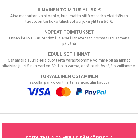
ILMAINEN TOIMITUS YLI 50 €
Aina maksuton vaihtoehto, huolimatta siitä ostatko yksittäisen
tuotteen tai koko tilauksellesi joka ylittää 50 €.
NOPEAT TOIMITUKSET
Ennen kello 13.00 tehdyt tilaukset lähetetään normaalisti samana
päivänä
EDULLISET HINNAT
Ostamalla suuria eriä tuotteita varastoomme voimme pitää hinnat
alhaisina juuri Sinua varten! Voit olla varma, että teet löytöjä sivuillamme.
TURVALLINEN OSTAMINEN
laskulla, pankkikortilla tai asiakastilin kautta