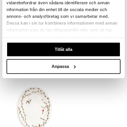
vidarebefordrar även sådana identifierare och annan
information från din enhet till de sociala medier och
annons- och analysföretag som vi samarbetar med.
Dessa kan i sin tur kombinera informationen med annan
information som du har tillhandahållit eller som de har
samlat in när du har använt deras tjänster. Du godkänner
våra cookies vid fortsatt användande av vår webbplats.
Hammershøi Joulukulho 30cm
Hammershøi Jouluvaasi 13cm
Tillåt alla
KÄHLER
KÄHLER
68,90
39,90
€
€
Anpassa