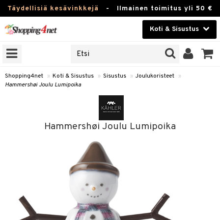
Täydellisiä kesävinkkejä
-
Ilmainen toimitus yli 50 €
Koti & Sisustus
ERKKEJÄ
Kauneudenhoito
JAT
UOTTEITA
Piilolinssit
Shopping4net
»
Koti & Sisustus
»
Sisustus
»
Joulukoristeet
»
Hammershøi Joulu Lumipoika
Luontaistuotteet
 Tarjoilu
Apteekki
ktroniikka
et
Hammershøi Joulu Lumipoika
one
 & Karahvit
Fitness
uone
säilytys
uoneen sisustus
Koti & Sisustus
one
ekstiilit
oneen tarvikkeita
oneen koristelu
Lelut, Lapsi & Vauva
a
välineet
oneen tekstiilit
 huonekalut
& Saalit
Tuotemerkkejä
oneet
 lamput
tyynyt
Kampanjat
vi, Tee & Espresso
 Mukit
uoneen säilytys
t
it & Koukut