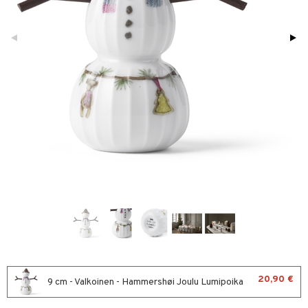
vänpaahtimet
anasetit
uoneen tekstiilit
uotteet
oristeet
erit & Sähkövatkaimet
anat & Tyynyliinat
ma- & Cocktailasit
keittiö
lytys
elu
t koneet
nyt & Peitot
malasit
kut
mot & Veistokset
et
iköt & Lyhdyt
enkeittimet
tlasit
nsäilytys & Korit
lot
tit
atarvikkeet
huonekalut
mppanjalasit
jat
kalautaset
 Kattilat
s & Hyllyt
psi- & Aveclasit
al Art
ät lautaset
karit & Koukut
pannut
ynttilät
ilasit
ukut
lyt
& Maustemyllyt
skey- & Konjakkilasit
näkoristeet
nsäilytys & Korit
way / Outdoor
ttöön
 tekstiilit
sit
slaatikot
utarvikkeet
s
tyynyt
 Grillaustarvikkeet
lot
uvadit & Kulhot
oneen tekstiilit
 & hyönteissuoja
iköt & Lyhdyt
spalvelu
moskannut
 & Siivous
timet
lot
ksiä & vastauksia
20,90 €
mosmukit
9 cm - Valkoinen - Hammershøi Joulu Lumipoika
& Leivontavuoat
n ruokinta
mput
tuotetta
tolamput