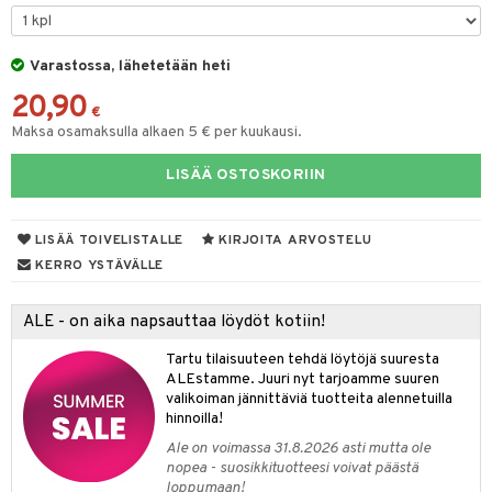
oneen tekstiilit
aistus
 verkkokaupasta
tyisveitset
tälamput
& Baaritarvikkeet
anasetit
avälineet
ustarvikkeet
Varastossa, lähetetään heti
ttiöveitset
anat & Tyynyliinat
 Peitteet
20,90
rinta- & Vihannesveitset
nyt & Peitot
€
maelämä
Maksa osamaksulla alkaen 5 € per kuukausi.
kkuulaudat
aistus
LISÄÄ OSTOSKORIIN
päveitset
tsenteroittimet
LISÄÄ TOIVELISTALLE
KIRJOITA ARVOSTELU
tsisetit
KERRO YSTÄVÄLLE
tsitarvikkeet
ALE - on aika napsauttaa löydöt kotiin!
Tartu tilaisuuteen tehdä löytöjä suuresta
ALEstamme. Juuri nyt tarjoamme suuren
valikoiman jännittäviä tuotteita alennetuilla
hinnoilla!
Ale on voimassa 31.8.2026 asti mutta ole
nopea - suosikkituotteesi voivat päästä
loppumaan!