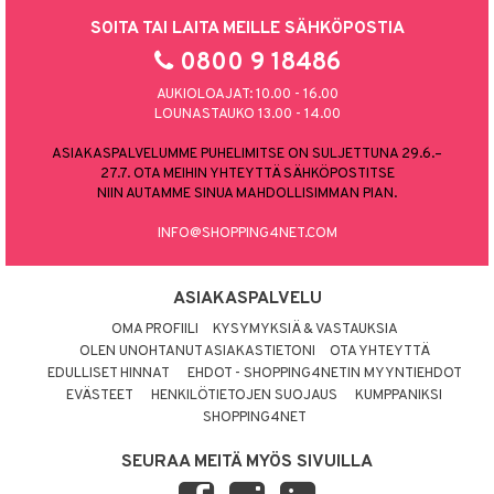
SOITA TAI LAITA MEILLE SÄHKÖPOSTIA
0800 9 18486
AUKIOLOAJAT: 10.00 - 16.00
LOUNASTAUKO 13.00 - 14.00
ASIAKASPALVELUMME PUHELIMITSE ON SULJETTUNA 29.6.–
27.7. OTA MEIHIN YHTEYTTÄ SÄHKÖPOSTITSE
NIIN AUTAMME SINUA MAHDOLLISIMMAN PIAN.
INFO@SHOPPING4NET.COM
ASIAKASPALVELU
OMA PROFIILI
KYSYMYKSIÄ & VASTAUKSIA
OLEN UNOHTANUT ASIAKASTIETONI
OTA YHTEYTTÄ
EDULLISET HINNAT
EHDOT - SHOPPING4NETIN MYYNTIEHDOT
EVÄSTEET
HENKILÖTIETOJEN SUOJAUS
KUMPPANIKSI
SHOPPING4NET
SEURAA MEITÄ MYÖS SIVUILLA