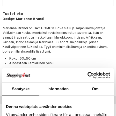
Tuotetieto
Design: Marianne Brandi
Marianne Brandi on DAY HOME:n luova sielu ja sarjan luova johtaja.
Valikoimaan kuuluu monia kutsuvia kodinsisutustavaroita. Hän on
saanut inspiraatiota matkoiltaan Marokkoon, Intiaan, Afrikkaan,
Kiinaan, Indonesiaan ja Karibialle. Eksoottisia paikkoja, joissa
käsityöperinne kukoistaa. Tyyli on minimalistinen ja skandinaavinen,
boheemilla aksentilla lisättynä.
Koko: 50x50 cm
Ainoastaan kemiallinen pesu
Tuotenumero
IAH58-1-XX
Samtycke
Information
Om
Suositut tuotteet
Denna webbplats använder cookies
Vi använder enhetsidentifierare för att anpassa innehållet