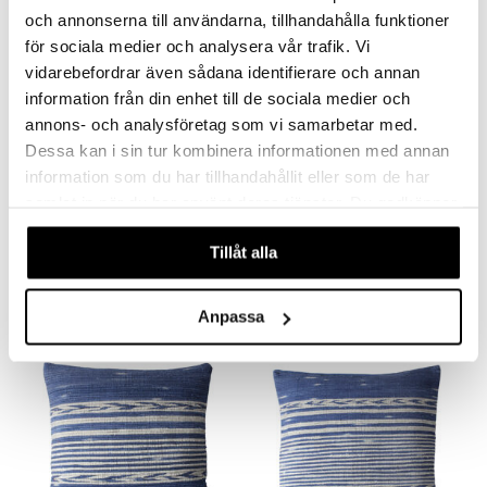
och annonserna till användarna, tillhandahålla funktioner
för sociala medier och analysera vår trafik. Vi
vidarebefordrar även sådana identifierare och annan
information från din enhet till de sociala medier och
annons- och analysföretag som vi samarbetar med.
Dessa kan i sin tur kombinera informationen med annan
information som du har tillhandahållit eller som de har
samlat in när du har använt deras tjänster. Du godkänner
Tyynynpäällinen Denim Striped 40 x 40 cm
Tyynynpäällinen Denim Striped 50 x 50 cm
våra cookies vid fortsatt användande av vår webbplats.
AUMI COLLECTION
AUMI COLLECTION
Tillåt alla
44,99
49,99
€
€
Anpassa