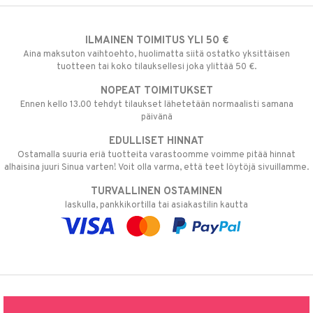
ILMAINEN TOIMITUS YLI 50 €
Aina maksuton vaihtoehto, huolimatta siitä ostatko yksittäisen
tuotteen tai koko tilauksellesi joka ylittää 50 €.
NOPEAT TOIMITUKSET
Ennen kello 13.00 tehdyt tilaukset lähetetään normaalisti samana
päivänä
EDULLISET HINNAT
Ostamalla suuria eriä tuotteita varastoomme voimme pitää hinnat
alhaisina juuri Sinua varten! Voit olla varma, että teet löytöjä sivuillamme.
TURVALLINEN OSTAMINEN
laskulla, pankkikortilla tai asiakastilin kautta