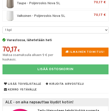
maelämä
70,17 €
Taupe - Poljinroskis Nova 5L
tyisveitset
& Baaritarvikkeet
aistus
70,17 €
Valkoinen - Poljinroskis Nova 5L
ttiöveitset
rinta- & Vihannesveitset
kkuulaudat
Varastossa, lähetetään heti
päveitset
70,17
tsenteroittimet
€
ILMAINEN TOIMITUS!
Maksa osamaksulla alkaen 9 € per
tsisetit
kuukausi.
tsitarvikkeet
LISÄÄ OSTOSKORIIN
LISÄÄ TOIVELISTALLE
KIRJOITA ARVOSTELU
KERRO YSTÄVÄLLE
ALE - on aika napsauttaa löydöt kotiin!
Tartu tilaisuuteen tehdä löytöjä suuresta