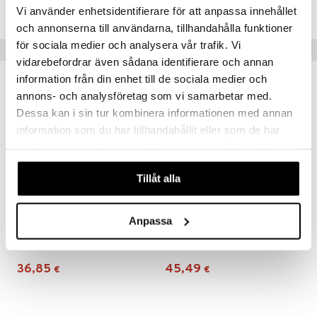
IUB69-1-SV
Vi använder enhetsidentifierare för att anpassa innehållet
och annonserna till användarna, tillhandahålla funktioner
för sociala medier och analysera vår trafik. Vi
Suositut tuotteet
vidarebefordrar även sådana identifierare och annan
information från din enhet till de sociala medier och
annons- och analysföretag som vi samarbetar med.
Dessa kan i sin tur kombinera informationen med annan
information som du har tillhandahållit eller som de har
samlat in när du har använt deras tjänster. Du godkänner
våra cookies vid fortsatt användande av vår webbplats.
Tillåt alla
Anpassa
Eva Solo Citadel Saippua-annostelija
Marble Saippuapumppu matala
EVA SOLO
METTE DITMER
36,85
45,49
€
€