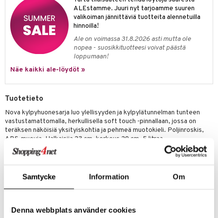
ALEstamme. Juuri nyt tarjoamme suuren
valikoiman jännittäviä tuotteita alennetuilla
hinnoilla!
Ale on voimassa 31.8.2026 asti mutta ole
nopea - suosikkituotteesi voivat päästä
loppumaan!
Näe kaikki ale-löydöt »
Tuotetieto
Nova kylpyhuonesarja luo ylellisyyden ja kylpylätunnelman tunteen
vastustamattomalla, herkullisella soft touch -pinnallaan, jossa on
teräksen näköisiä yksityiskohtia ja pehmeä muotokieli. Poljinroskis,
ABS-muovia. Halkaisija 23 cm, korkeus 29 cm. 5 litraa.
Nova kylpyhuonesarja on palkitun tanskalaisen suunnittelijan Thomas
Dudzinskin luomus.
Nova on ilo silmälle veistoksellisella ja elegantilla ilmeellään – ja
Samtycke
Information
Om
sormille pehmeällä ja ihanalla pinnallaan.
Tuotenumero
Denna webbplats använder cookies