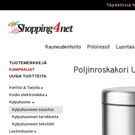
Täydellisiä 
Kauneudenhoito
Piilolinssit
Luontais
TUOTEMERKKEJÄ
Poljinroskakori
KAMPANJAT
UUSIA TUOTTEITA
Keittiö & Tarjoilu
Kodin elektroniikka
Aterimet
Kylpyhuone
Kannut & Karahvit
Ääni
Keittiösäilytys
Kylpyhuoneen sisustus
Keittiötekstiilit
Kylpyhuoneen tarvikkeita
Keittiövälineet
Kylpyhuoneen tekstiilit
Kodinkoneet
Lastenhuone