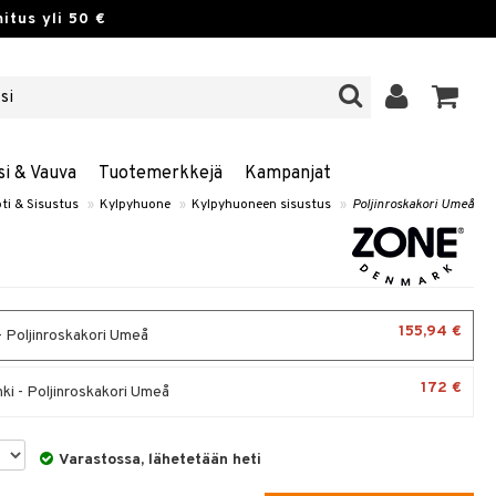
itus yli 50 €
si & Vauva
Tuotemerkkejä
Kampanjat
ti & Sisustus
»
Kylpyhuone
»
Kylpyhuoneen sisustus
»
Poljinroskakori Umeå
155,94 €
- Poljinroskakori Umeå
172 €
ki - Poljinroskakori Umeå
Varastossa, lähetetään heti