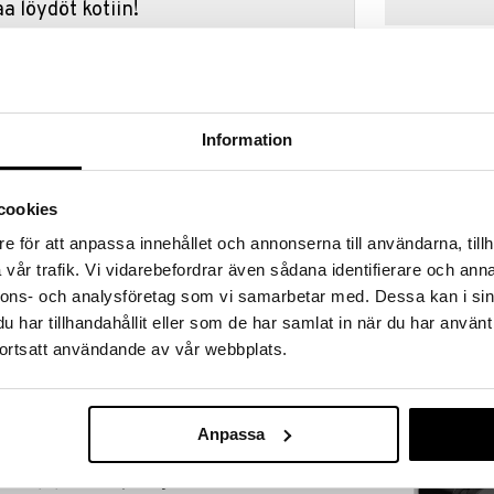
a löydöt kotiin!
isuuteen tehdä löytöjä suuresta ALEstamme. Juuri
mme suuren valikoiman jännittäviä tuotteita
a hinnoilla!
massa 31.8.2026 asti mutta ole nopea -
otteesi voivat päästä loppumaan!
Information
i ale-löydöt »
cookies
e för att anpassa innehållet och annonserna till användarna, tillh
Eva Solo Citad
n ajan keskeinen ikoni Zonen kylpyhuonesarjassa.
vår trafik. Vi vidarebefordrar även sådana identifierare och anna
annostelija
EVA SOLO
klusiivisessa materiaalissa.
nnons- och analysföretag som vi samarbetar med. Dessa kan i sin
36,85
har tillhandahållit eller som de har samlat in när du har använt
siin ja vessoihin kaikkialla, missä toiminnallisuus ja
€
ortsatt användande av vår webbplats.
 kauniin kontrastin sarjan tyylikkääseen ja viileään
nnittelutiimin kanssa. Lattian tasolla sarja tarjoaa
Anpassa
nterinmuotoisessa pidikkeessä olevan WC-harjan.
va WC-paperiteline ja elegantit U-muotoiset koukut