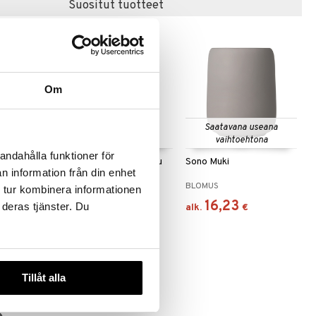
Suositut tuotteet
Om
Saatavana useana
vaihtoehtona
andahålla funktioner för
el Saippua-
Marble Saippuapumppu
Sono Muki
n information från din enhet
matala
METTE DITMER
BLOMUS
 tur kombinera informationen
45,49
16,23
 deras tjänster. Du
€
alk.
€
Tillåt alla