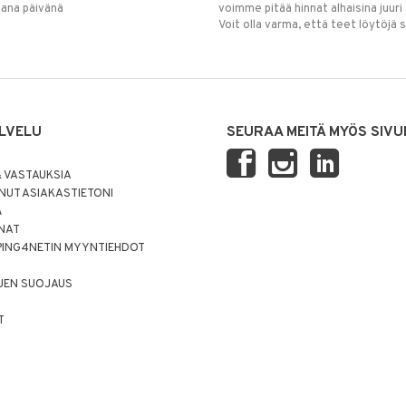
mana päivänä
voimme pitää hinnat alhaisina juuri
Voit olla varma, että teet löytöjä 
LVELU
SEURAA MEITÄ MYÖS SIVU
 VASTAUKSIA
UT ASIAKASTIETONI
Ä
NNAT
PING4NETIN MYYNTIEHDOT
JEN SUOJAUS
T