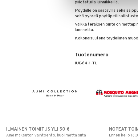
piilotetuilla kiinnikkeillä.
Pöydälle on saatavilla sekä saip
sekä pyöreä pöytäpeili kallistusto
Vaikka teräksen pinta on mattapint
luonnetta.
Kokonaisuutena täydellinen muodo
Tuotenumero
IUB64-1-TL
ILMAINEN TOIMITUS YLI 50 €
NOPEAT TOI
Aina maksuton vaihtoehto, huolimatta siitä
Ennen kello 13.