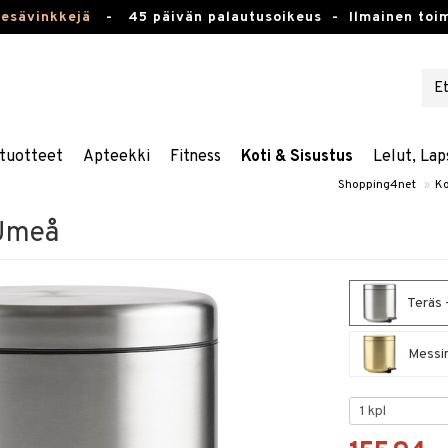
kesävinkkejä
-
45 päivän palautusoikeus -
Ilmainen toim
tuotteet
Apteekki
Fitness
Koti & Sisustus
Lelut, Lap
Shopping4net
»
Ko
 Umeå
Teräs 
Messin