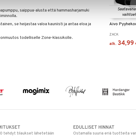
Saatavana
puapumppu, saippua-alusta että hammasharjamuki
vaihtoe
iminnolla.
ainen, se heijastaa valoa kauniisti ja antaa eloa ja
Aivo Pyyheko
ZACK
nmuutos todelliselle Zone-klassikolle.
34,99
alk.
MITUKSET
EDULLISET HINNAT
00 tehdyt tilaukset lähetetään
Ostamalla suuria eriä tuotteita 