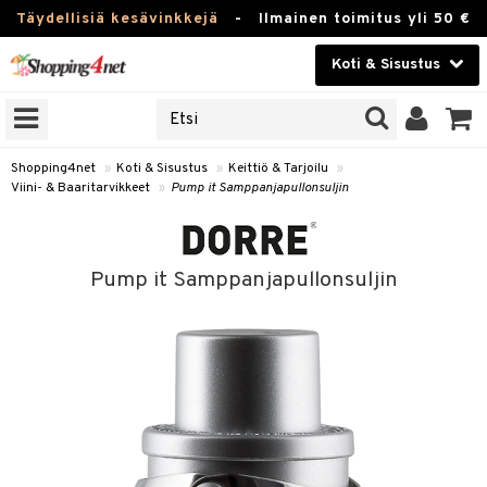
Täydellisiä kesävinkkejä
-
Ilmainen toimitus yli 50 €
Koti & Sisustus
ERKKEJÄ
Kauneudenhoito
JAT
UOTTEITA
Piilolinssit
Shopping4net
»
Koti & Sisustus
»
Keittiö & Tarjoilu
»
Viini- & Baaritarvikkeet
»
Pump it Samppanjapullonsuljin
Luontaistuotteet
 Tarjoilu
Apteekki
et
Pump it Samppanjapullonsuljin
 & Karahvit
Fitness
säilytys
Koti & Sisustus
ekstiilit
Lelut, Lapsi & Vauva
välineet
Tuotemerkkejä
oneet
Kampanjat
vi, Tee & Espresso
 Mukit