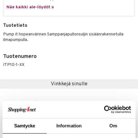
jat
s & Hyllyt
timet
lot
ksiä & vastauksia
Näe kaikki ale-löydöt »
al Art
karit & Koukut
ynttilät
n ruokinta
mput
tuotetta
ukut
lyt
tolamput
oneen tekstiilit
aistus
Tuotetieto
 verkkokaupasta
näkoristeet
nsäilytys & Korit
tälamput
anasetit
Pump it hopeanvärinen Samppanjapullonsuljin sisäänrakennetulla
avälineet
ustarvikkeet
ilmapumpulla.
sit
anat & Tyynyliinat
 Peitteet
nyt & Peitot
Tuotenumero
maelämä
ITP10-1-XX
aistus
Vinkkejä sinulle
Samtycke
Information
Om