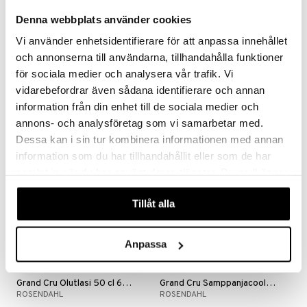
Denna webbplats använder cookies
Vi använder enhetsidentifierare för att anpassa innehållet
Grand Cru Baarilusikka
Grand Cru Korkea lasi 30 cl 4 pkt
och annonserna till användarna, tillhandahålla funktioner
ROSENDAHL
ROSENDAHL
för sociala medier och analysera vår trafik. Vi
vidarebefordrar även sådana identifierare och annan
13,81
16,80
€
€
information från din enhet till de sociala medier och
annons- och analysföretag som vi samarbetar med.
Dessa kan i sin tur kombinera informationen med annan
information som du har tillhandahållit eller som de har
samlat in när du har använt deras tjänster. Du godkänner
våra cookies vid fortsatt användande av vår webbplats.
Tillåt alla
Anpassa
Grand Cru Olutlasi 50 cl 6 pkt
Grand Cru Samppanjacooleri
ROSENDAHL
ROSENDAHL