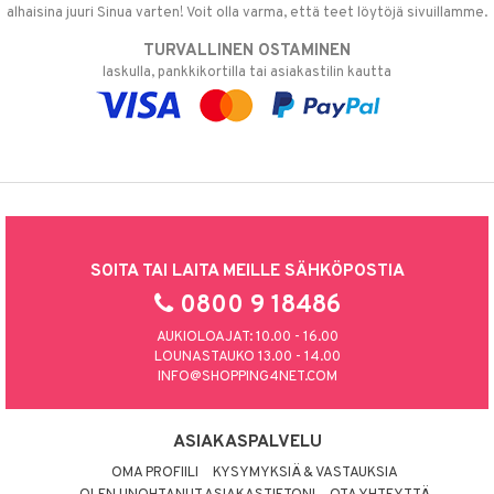
alhaisina juuri Sinua varten! Voit olla varma, että teet löytöjä sivuillamme.
TURVALLINEN OSTAMINEN
laskulla, pankkikortilla tai asiakastilin kautta
SOITA TAI LAITA MEILLE SÄHKÖPOSTIA
0800 9 18486
AUKIOLOAJAT: 10.00 - 16.00
LOUNASTAUKO 13.00 - 14.00
INFO@SHOPPING4NET.COM
ASIAKASPALVELU
OMA PROFIILI
KYSYMYKSIÄ & VASTAUKSIA