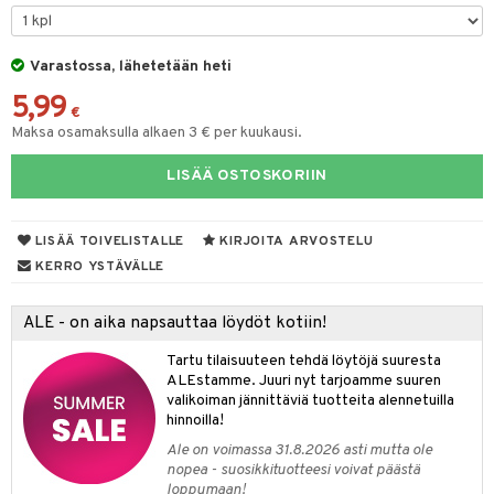
tyisveitset
& Baaritarvikkeet
Varastossa, lähetetään heti
ttiöveitset
ktroniikka
5,99
rinta- & Vihannesveitset
€
one
Maksa osamaksulla alkaen 3 € per kuukausi.
kkuulaudat
uone
uoneen sisustus
LISÄÄ OSTOSKORIIN
päveitset
one
oneen tarvikkeita
oneen koristelu
tsenteroittimet
a
oneen tekstiilit
 huonekalut
& Saalit
LISÄÄ TOIVELISTALLE
KIRJOITA ARVOSTELU
tsisetit
KERRO YSTÄVÄLLE
 lamput
tyynyt
tsitarvikkeet
uoneen säilytys
t
it & Koukut
ALE - on aika napsauttaa löydöt kotiin!
anasetit
uoneen tekstiilit
uotteet
risteet
Tartu tilaisuuteen tehdä löytöjä suuresta
ALEstamme. Juuri nyt tarjoamme suuren
anat & Tyynyliinat
ttöön
lytys
elu
 tekstiilit
valikoiman jännittäviä tuotteita alennetuilla
hinnoilla!
nyt & Peitot
kut
mot & Veistokset
s
iköt & Lyhdyt
tyynyt
 Grillaustarvikkeet
Ale on voimassa 31.8.2026 asti mutta ole
nsäilytys & Korit
lot
huonekalut
oneen tekstiilit
 & hyönteissuoja
iköt & Lyhdyt
nopea - suosikkituotteesi voivat päästä
spalvelu
loppumaan!