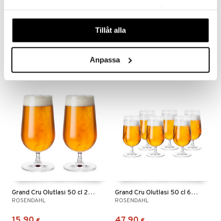
samlat in när du har använt deras tjänster. Du godkänner
våra cookies vid fortsatt användande av vår webbplats.
Grand Cru Konjakkikupit 40 cl 2 pkt
Grand Cru Korkea lasi 30 cl 4 pkt
Tillåt alla
ROSENDAHL
ROSENDAHL
15,24
16,80
€
€
Anpassa
Grand Cru Olutlasi 50 cl 2 pkt
Grand Cru Olutlasi 50 cl 6 pkt
ROSENDAHL
ROSENDAHL
15,90
47,90
€
€