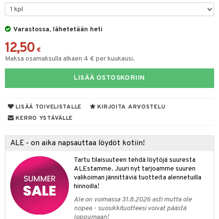
& Maustemyllyt
Varastossa, lähetetään heti
way / Outdoor
12,50
slaatikot
utarvikkeet
€
Maksa osamaksulla alkaen 4 € per kuukausi.
lot
uvadit & Kulhot
LISÄÄ OSTOSKORIIN
moskannut
 & Siivous
mosmukit
& Leivontavuoat
LISÄÄ TOIVELISTALLE
KIRJOITA ARVOSTELU
KERRO YSTÄVÄLLE
tyisveitset
& Baaritarvikkeet
ALE - on aika napsauttaa löydöt kotiin!
ttiöveitset
ktroniikka
Tartu tilaisuuteen tehdä löytöjä suuresta
rinta- & Vihannesveitset
one
ALEstamme. Juuri nyt tarjoamme suuren
valikoiman jännittäviä tuotteita alennetuilla
kkuulaudat
uone
uoneen sisustus
hinnoilla!
Ale on voimassa 31.8.2026 asti mutta ole
päveitset
one
oneen tarvikkeita
oneen koristelu
nopea - suosikkituotteesi voivat päästä
tsenteroittimet
loppumaan!