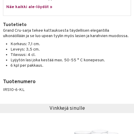
a
oneen tekstiilit
 huonekalut
& Saalit
Näe kaikki ale-löydöt »
tsisetit
 lamput
tyynyt
tsitarvikkeet
uoneen säilytys
t
it & Koukut
Tuotetieto
Grand Cru-sarja tekee kattauksesta täydellisen elegantilla
anasetit
uoneen tekstiilit
uotteet
risteet
ulkonäöllään ja se luo upean tyylin myös lasien ja karahvien muodossa.
anat & Tyynyliinat
ttöön
lytys
elu
 tekstiilit
Korkeus: 7,1 cm.
Leveys: 3,5 cm.
nyt & Peitot
kut
mot & Veistokset
s
iköt & Lyhdyt
tyynyt
 Grillaustarvikkeet
Tilavuus: 4 cl.
Lyijytön lasi joka kestää max. 50-55 ° C konepesun.
nsäilytys & Korit
lot
huonekalut
oneen tekstiilit
 & hyönteissuoja
iköt & Lyhdyt
6 kpl per pakkaus.
spalvelu
jat
s & Hyllyt
timet
lot
ksiä & vastauksia
Tuotenumero
al Art
karit & Koukut
ynttilät
n ruokinta
mput
tuotetta
IRS10-6-KL
ukut
lyt
tolamput
oneen tekstiilit
aistus
 verkkokaupasta
näkoristeet
nsäilytys & Korit
tälamput
anasetit
avälineet
ustarvikkeet
Vinkkejä sinulle
sit
anat & Tyynyliinat
 Peitteet
nyt & Peitot
maelämä