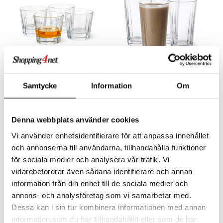
aistus
Grand Cru Juomalasi 27 cl 4 pkt
Grand Cru Kahvilasi 4 kpl
Samtycke
Information
Om
ROSENDAHL
ROSENDAHL
18,90
19
€
€
Denna webbplats använder cookies
Vi använder enhetsidentifierare för att anpassa innehållet
och annonserna till användarna, tillhandahålla funktioner
för sociala medier och analysera vår trafik. Vi
vidarebefordrar även sådana identifierare och annan
information från din enhet till de sociala medier och
annons- och analysföretag som vi samarbetar med.
Dessa kan i sin tur kombinera informationen med annan
information som du har tillhandahållit eller som de har