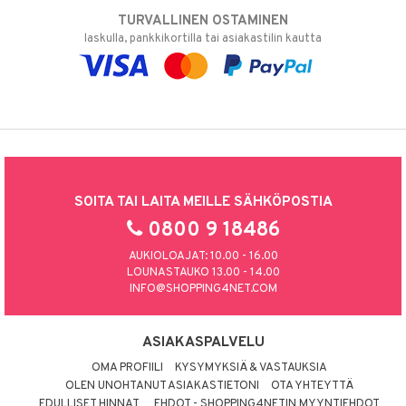
TURVALLINEN OSTAMINEN
laskulla, pankkikortilla tai asiakastilin kautta
SOITA TAI LAITA MEILLE SÄHKÖPOSTIA
0800 9 18486
AUKIOLOAJAT: 10.00 - 16.00
LOUNASTAUKO 13.00 - 14.00
INFO@SHOPPING4NET.COM
ASIAKASPALVELU
OMA PROFIILI
KYSYMYKSIÄ & VASTAUKSIA
OLEN UNOHTANUT ASIAKASTIETONI
OTA YHTEYTTÄ
EDULLISET HINNAT
EHDOT - SHOPPING4NETIN MYYNTIEHDOT