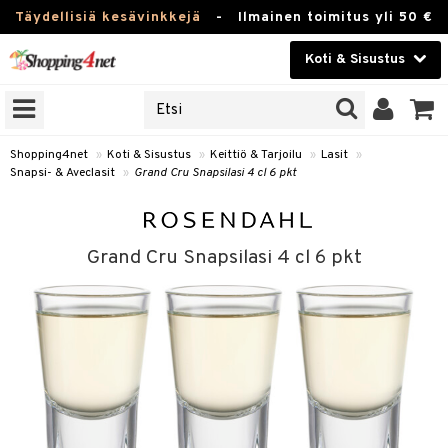
Täydellisiä kesävinkkejä
-
Ilmainen toimitus yli 50 €
Koti & Sisustus
ERKKEJÄ
Kauneudenhoito
JAT
UOTTEITA
Piilolinssit
Shopping4net
»
Koti & Sisustus
»
Keittiö & Tarjoilu
»
Lasit
»
Snapsi- & Aveclasit
»
Grand Cru Snapsilasi 4 cl 6 pkt
Luontaistuotteet
 Tarjoilu
Apteekki
et
Grand Cru Snapsilasi 4 cl 6 pkt
 & Karahvit
Fitness
säilytys
Koti & Sisustus
ekstiilit
Lelut, Lapsi & Vauva
välineet
Tuotemerkkejä
oneet
Kampanjat
vi, Tee & Espresso
 Mukit