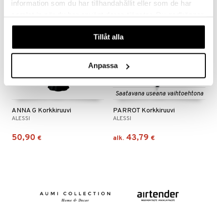
information som du har tillhandahållit eller som de har
samlat in när du har använt deras tjänster. Du godkänner
våra cookies vid fortsatt användande av vår webbplats.
Tillåt alla
Anpassa
Saatavana useana vaihtoehtona
ANNA G Korkkiruuvi
PARROT Korkkiruuvi
ALESSI
ALESSI
50,90
43,79
€
alk.
€