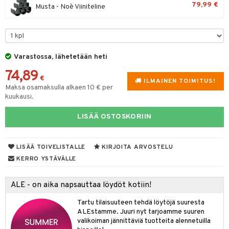
79,99 €
Musta - Noè Viiniteline
tyisveitset
& Baaritarvikkeet
ttiöveitset
ktroniikka
rinta- & Vihannesveitset
one
Varastossa, lähetetään heti
kkuulaudat
uone
uoneen sisustus
74,89
€
ILMAINEN TOIMITUS!
päveitset
Maksa osamaksulla alkaen 10 € per
one
oneen tarvikkeita
oneen koristelu
kuukausi.
tsenteroittimet
a
oneen tekstiilit
 huonekalut
& Saalit
LISÄÄ OSTOSKORIIN
tsisetit
 lamput
tyynyt
tsitarvikkeet
uoneen säilytys
t
it & Koukut
LISÄÄ TOIVELISTALLE
KIRJOITA ARVOSTELU
KERRO YSTÄVÄLLE
anasetit
uoneen tekstiilit
uotteet
risteet
anat & Tyynyliinat
ttöön
lytys
elu
 tekstiilit
ALE - on aika napsauttaa löydöt kotiin!
nyt & Peitot
kut
mot & Veistokset
s
iköt & Lyhdyt
tyynyt
 Grillaustarvikkeet
Tartu tilaisuuteen tehdä löytöjä suuresta
ALEstamme. Juuri nyt tarjoamme suuren
nsäilytys & Korit
lot
huonekalut
oneen tekstiilit
 & hyönteissuoja
iköt & Lyhdyt
valikoiman jännittäviä tuotteita alennetuilla
spalvelu