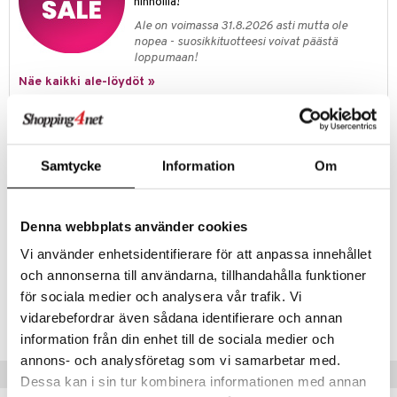
hinnoilla!
jat
s & Hyllyt
timet
lot
ksiä & vastauksia
Ale on voimassa 31.8.2026 asti mutta ole
al Art
karit & Koukut
ynttilät
n ruokinta
mput
nopea - suosikkituotteesi voivat päästä
tuotetta
loppumaan!
ukut
lyt
tolamput
oneen tekstiilit
aistus
Näe kaikki ale-löydöt »
 verkkokaupasta
näkoristeet
nsäilytys & Korit
tälamput
anasetit
avälineet
ustarvikkeet
sit
anat & Tyynyliinat
 Peitteet
Tuotetieto
Tyylikäs ja moderni viinipulloteline, johon mahtuu kuusi pulloa.
nyt & Peitot
maelämä
Samtycke
Information
Om
Saatavana eri värisinä.
Korkeus: 27,5cm
aistus
Leveys: 15,5cm
Pituus: 34,5cm
Denna webbplats använder cookies
Valmistettu Italiassa.
Vi använder enhetsidentifierare för att anpassa innehållet
och annonserna till användarna, tillhandahålla funktioner
Tuotenumero
för sociala medier och analysera vår trafik. Vi
vidarebefordrar även sådana identifierare och annan
IS013-1-WI
information från din enhet till de sociala medier och
annons- och analysföretag som vi samarbetar med.
Vinkkejä sinulle
Dessa kan i sin tur kombinera informationen med annan