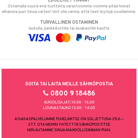
EDULLISET HINNAT
Ostamalla suuria eriä tuotteita varastoomme voimme pitää hinnat
alhaisina juuri Sinua varten! Voit olla varma, että teet löytöjä sivuillamme.
TURVALLINEN OSTAMINEN
laskulla, pankkikortilla tai asiakastilin kautta
SOITA TAI LAITA MEILLE SÄHKÖPOSTIA
0800 9 18486
AUKIOLOAJAT: 10.00 - 16.00
LOUNASTAUKO 13.00 - 14.00
ASIAKASPALVELUMME PUHELIMITSE ON SULJETTUNA 29.6.–
27.7. OTA MEIHIN YHTEYTTÄ SÄHKÖPOSTITSE
NIIN AUTAMME SINUA MAHDOLLISIMMAN PIAN.