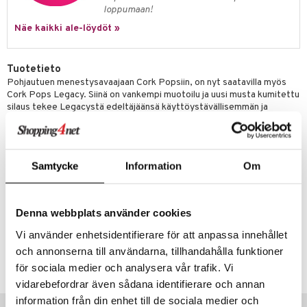
jat
s & Hyllyt
n ruokinta
lot
loppumaan!
ksiä & vastauksia
al Art
karit & Koukut
Näe kaikki ale-löydöt »
ynttilät
mput
tuotetta
ukut
lyt
tolamput
oneen tekstiilit
avälineet
aistus
 verkkokaupasta
Tuotetieto
näkoristeet
nsäilytys & Korit
tälamput
anasetit
ustarvikkeet
Pohjautuen menestysavaajaan Cork Popsiin, on nyt saatavilla myös
Cork Pops Legacy. Siinä on vankempi muotoilu ja uusi musta kumitettu
sit
anat & Tyynyliinat
 Peitteet
maelämä
silaus tekee Legacystä edeltäjäänsä käyttöystävällisemmän ja
ergonomisemman. Siinä on myös ainutlaatuinen folionleikkuri, joten
nyt & Peitot
aistus
viinipullon avaaminen on entistäkin helpompaa. Se on myös näkynyt
useissa amerikkalaisissa sarjoissa kuten 'Desperate Housewives” ja
”Brothers and Sisters”. Paina piikki suoraan korkin läpi, paina kerran
Samtycke
Information
Om
päältä ja ilmavirta hitaasti nostaa korkin ylös. Jokainen patruuna voi
avata jopa 60 pulloa ennen kuin se on vaihdettava.
Denna webbplats använder cookies
Vi använder enhetsidentifierare för att anpassa innehållet
Tuotenumero
och annonserna till användarna, tillhandahålla funktioner
ILV00-1-XX
för sociala medier och analysera vår trafik. Vi
vidarebefordrar även sådana identifierare och annan
information från din enhet till de sociala medier och
Vinkkejä sinulle