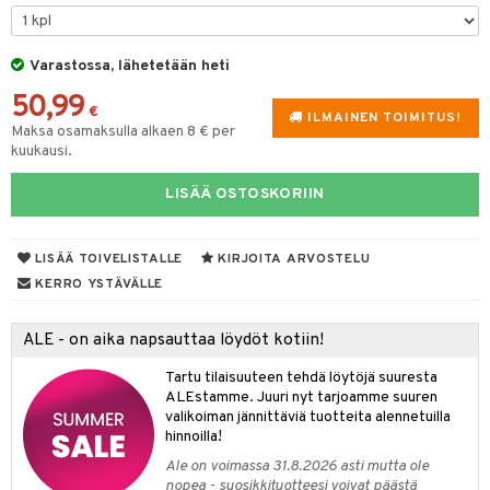
tyisveitset
& Baaritarvikkeet
Varastossa, lähetetään heti
ttiöveitset
ktroniikka
50,99
rinta- & Vihannesveitset
€
one
ILMAINEN TOIMITUS!
Maksa osamaksulla alkaen 8 € per
kkuulaudat
kuukausi.
uone
uoneen sisustus
päveitset
one
oneen tarvikkeita
oneen koristelu
LISÄÄ OSTOSKORIIN
tsenteroittimet
a
oneen tekstiilit
 huonekalut
& Saalit
tsisetit
LISÄÄ TOIVELISTALLE
KIRJOITA ARVOSTELU
 lamput
tyynyt
KERRO YSTÄVÄLLE
tsitarvikkeet
uoneen säilytys
t
it & Koukut
ALE - on aika napsauttaa löydöt kotiin!
anasetit
uoneen tekstiilit
uotteet
risteet
Tartu tilaisuuteen tehdä löytöjä suuresta
anat & Tyynyliinat
ttöön
lytys
elu
 tekstiilit
ALEstamme. Juuri nyt tarjoamme suuren
valikoiman jännittäviä tuotteita alennetuilla
nyt & Peitot
kut
mot & Veistokset
s
iköt & Lyhdyt
tyynyt
 Grillaustarvikkeet
hinnoilla!
nsäilytys & Korit
lot
huonekalut
oneen tekstiilit
timet
iköt & Lyhdyt
Ale on voimassa 31.8.2026 asti mutta ole
spalvelu
nopea - suosikkituotteesi voivat päästä