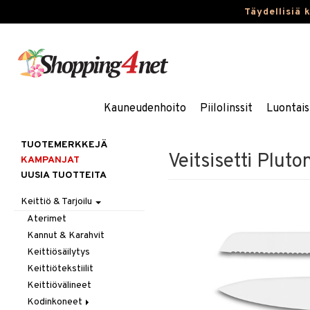
Täydellisiä 
Kauneudenhoito
Piilolinssit
Luontais
TUOTEMERKKEJÄ
Veitsisetti Plut
KAMPANJAT
UUSIA TUOTTEITA
Keittiö & Tarjoilu
Aterimet
Kannut & Karahvit
Keittiösäilytys
Keittiötekstiilit
Keittiövälineet
Kodinkoneet