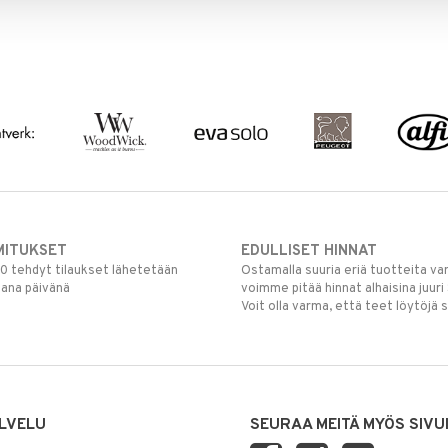
MITUKSET
EDULLISET HINNAT
00 tehdyt tilaukset lähetetään
Ostamalla suuria eriä tuotteita 
mana päivänä
voimme pitää hinnat alhaisina juuri
Voit olla varma, että teet löytöjä 
LVELU
SEURAA MEITÄ MYÖS SIVU