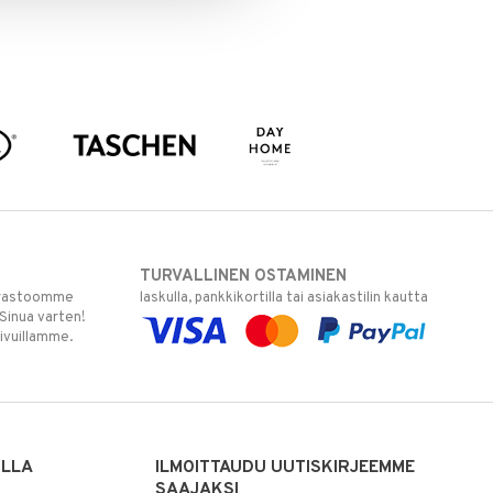
TURVALLINEN OSTAMINEN
varastoomme
laskulla, pankkikortilla tai asiakastilin kautta
 Sinua varten!
sivuillamme.
ILLA
ILMOITTAUDU UUTISKIRJEEMME
SAAJAKSI