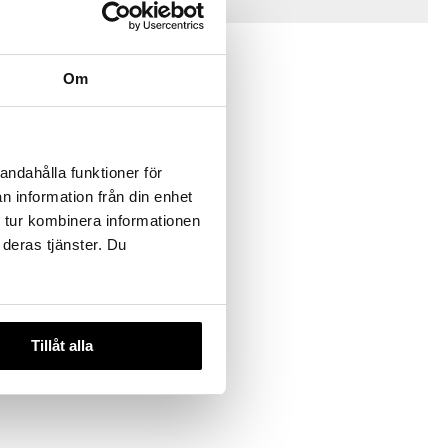
Vinkkejä sinulle
Om
andahålla funktioner för
n information från din enhet
 tur kombinera informationen
e
 deras tjänster. Du
Tillåt alla