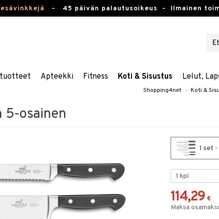
kesävinkkejä
-
45 päivän palautusoikeus -
Ilmainen toim
tuotteet
Apteekki
Fitness
Koti & Sisustus
Lelut, Lap
Shopping4net
»
Koti & Sis
on 5-osainen
1 set -
114,29
€
Maksa osamaksul