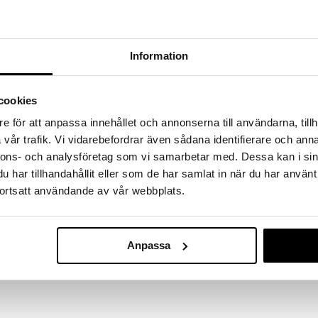
a löydöt kotiin!
isuuteen tehdä löytöjä suuresta ALEstamme. Juuri
mme suuren valikoiman jännittäviä tuotteita
Information
a hinnoilla!
massa 31.8.2026 asti mutta ole nopea -
otteesi voivat päästä loppumaan!
cookies
i ale-löydöt »
e för att anpassa innehållet och annonserna till användarna, tillh
vår trafik. Vi vidarebefordrar även sådana identifierare och anna
nnons- och analysföretag som vi samarbetar med. Dessa kan i sin
Ideal Provenc
n veitsisarja. Sarjan tuotteissa on optimaalinen paino
har tillhandahållit eller som de har samlat in när du har använt
leipäveitsi
äteen. Kokkiveitsi, leipäveitsi, santoku-veitsi,
LION SABATIER
ortsatt användande av vår webbplats.
ämä superterävä veitsi 5Cr15MoV ruostumatonta
129,16
etta ja muuta vaikutusta vastaan. Kahva on
€
M), jolla on tyypillisesti erittäin kova pinta. Kahva
lä. Älä pese tiskikoneessa.
Anpassa