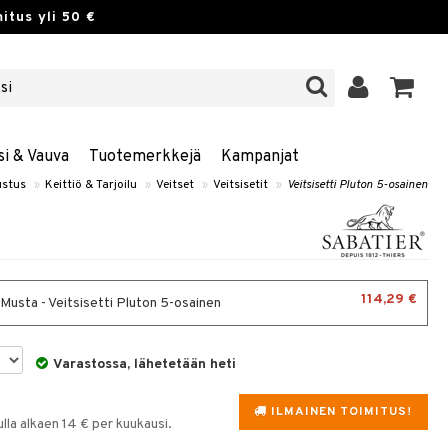
itus yli 50 €
si & Vauva
Tuotemerkkejä
Kampanjat
ustus
»
Keittiö & Tarjoilu
»
Veitset
»
Veitsisetit
»
Veitsisetti Pluton 5-osainen
114,29 €
 Musta - Veitsisetti Pluton 5-osainen
Varastossa, lähetetään heti
ILMAINEN TOIMITUS!
la alkaen 14 € per kuukausi.