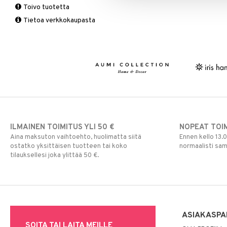
Toivo tuotetta
Matot
Ruukut
Valaistustarvikkeet
Seinäkoristeet
Piensäilytys & Korit
Lakanasetit
Pöytälamput
Tietoa verkkokaupasta
Viltit & Peitteet
Ulkoilmaelämä
Vaasit
Lakanat & Tyynyliinat
Ulkovalaistus
Tyynyt & Peitot
ILMAINEN TOIMITUS YLI 50 €
NOPEAT TOI
Aina maksuton vaihtoehto, huolimatta siitä
Ennen kello 13.
ostatko yksittäisen tuotteen tai koko
normaalisti sa
tilauksellesi joka ylittää 50 €.
ASIAKASPA
SOITA TAI LAITA MEILLE