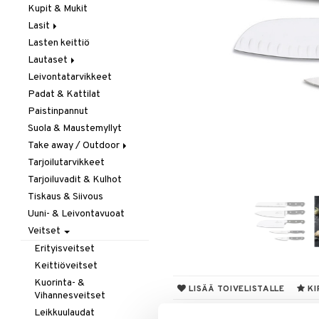
Kupit & Mukit
Kahvi, Tee & Espresso
Lasit
Leivänpaahtimet
Lasten keittiö
Mixerit &
Juoma- & Cocktailasit
Sähkövatkaimet
Lautaset
Juomalasit
Muut koneet
Leivontatarvikkeet
Olutlasit
Asetit
Vedenkeittimet
Padat & Kattilat
Shamppanjalasit
Ruokalautaset
Paistinpannut
Snapsi- & Aveclasit
Syvät lautaset
Suola & Maustemyllyt
Viinilasit
Take away / Outdoor
Whiskey- & Konjakkilasit
Tarjoilutarvikkeet
Eväslaatikot
Tarjoiluvadit & Kulhot
Pullot
Tiskaus & Siivous
Termoskannut
Uuni- & Leivontavuoat
Termosmukit
Veitset
Erityisveitset
Keittiöveitset
Kuorinta- &
LISÄÄ TOIVELISTALLE
KI
Vihannesveitset
Leikkuulaudat