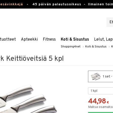
kesävinkkejä
-
45 päivän palautusoikeus -
Ilmainen toim
tuotteet
Apteekki
Fitness
Koti & Sisustus
Lelut, Lap
Shopping4net
»
Koti & Sisustus
»
K
 Keittiöveitsiä 5 kpl
1 set -
44,98
€
Maksa osamaksul