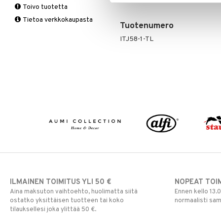
Toivo tuotetta
Matot
Ruukut
Valaistustarvikkeet
Seinäkoristeet
Piensäilytys & Korit
Lakanasetit
Pöytälamput
Tietoa verkkokaupasta
Viltit & Peitteet
Ulkoilmaelämä
Vaasit
Lakanat & Tyynyliinat
Tuotenumero
Ulkovalaistus
Tyynyt & Peitot
ITJ58-1-TL
ILMAINEN TOIMITUS YLI 50 €
NOPEAT TOI
Aina maksuton vaihtoehto, huolimatta siitä
Ennen kello 13.
ostatko yksittäisen tuotteen tai koko
normaalisti sa
tilauksellesi joka ylittää 50 €.