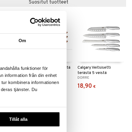
Suositut tuotteet
uutuus
Om
Saatavana useana
vaihtoehtona
verk
Akira Veitsisetti 3 veistä
Calgary Veitsisetti
andahålla funktioner för
acia 6-pack
terästä 5 veistä
n information från din enhet
RNVERK
DORRE
DORRE
 tur kombinera informationen
15,19
18,90
alk.
€
€
 deras tjänster. Du
Tillåt alla