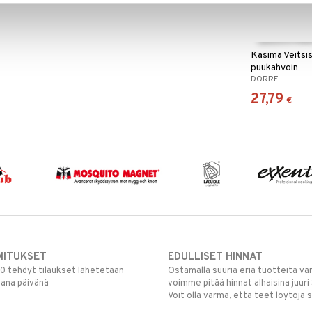
Kasima Veitsis
puukahvoin
DORRE
27,79
€
MITUKSET
EDULLISET HINNAT
00 tehdyt tilaukset lähetetään
Ostamalla suuria eriä tuotteita 
mana päivänä
voimme pitää hinnat alhaisina juuri
Voit olla varma, että teet löytöjä 