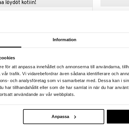
a löydöt kotiin!
isuuteen tehdä löytöjä suuresta ALEstamme. Juuri
mme suuren valikoiman jännittäviä tuotteita
a hinnoilla!
massa 31.8.2026 asti mutta ole nopea -
otteesi voivat päästä loppumaan!
Information
i ale-löydöt »
cookies
Orrefors Jern
e för att anpassa innehållet och annonserna till användarna, tillh
a erityislaatuinen veitsisetti sisältäen 5 veistä,
Veitsisetti Ac
vår trafik. Vi vidarebefordrar även sådana identifierare och anna
ORREFORS JE
nnons- och analysföretag som vi samarbetar med. Dessa kan i sin
114,98
€
har tillhandahållit eller som de har samlat in när du har använt
ortsatt användande av vår webbplats.
Anpassa