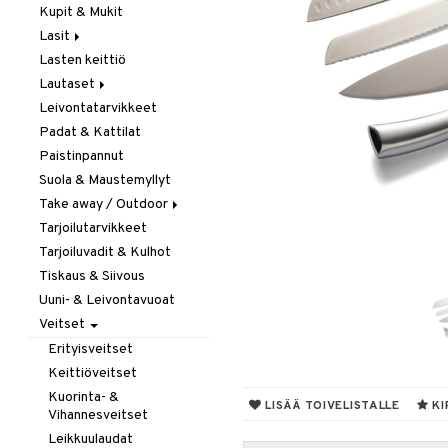
Kupit & Mukit
Kahvi, Tee & Espresso
Lasit
Leivänpaahtimet
Lasten keittiö
Mixerit &
Juoma- & Cocktailasit
Sähkövatkaimet
Lautaset
Juomalasit
Muut koneet
Leivontatarvikkeet
Olutlasit
Asetit
Vedenkeittimet
Padat & Kattilat
Shamppanjalasit
Ruokalautaset
Paistinpannut
Snapsi- & Aveclasit
Syvät lautaset
Suola & Maustemyllyt
Viinilasit
Take away / Outdoor
Whiskey- & Konjakkilasit
Tarjoilutarvikkeet
Eväslaatikot
Tarjoiluvadit & Kulhot
Pullot
Tiskaus & Siivous
Termoskannut
Uuni- & Leivontavuoat
Termosmukit
Veitset
Erityisveitset
Keittiöveitset
Kuorinta- &
LISÄÄ TOIVELISTALLE
KI
Vihannesveitset
Leikkuulaudat