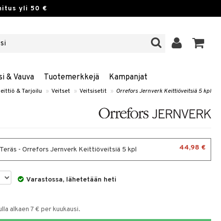
itus yli 50 €
si & Vauva
Tuotemerkkejä
Kampanjat
eittiö & Tarjoilu
»
Veitset
»
Veitsisetit
»
Orrefors Jernverk Keittiöveitsiä 5 kpl
44,98 €
 Teräs - Orrefors Jernverk Keittiöveitsiä 5 kpl
Varastossa, lähetetään heti
la alkaen 7 € per kuukausi.