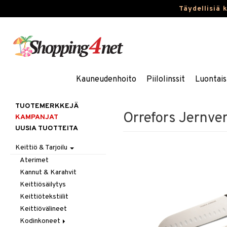
Täydellisiä 
Kauneudenhoito
Piilolinssit
Luontais
TUOTEMERKKEJÄ
Orrefors Jernverk
KAMPANJAT
UUSIA TUOTTEITA
Keittiö & Tarjoilu
Aterimet
Kannut & Karahvit
Keittiösäilytys
Keittiötekstiilit
Keittiövälineet
Kodinkoneet