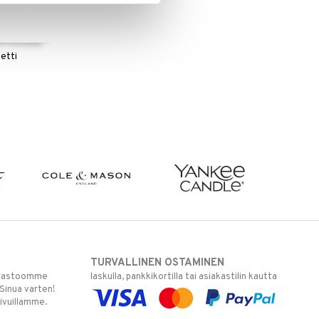
etti
TURVALLINEN OSTAMINEN
varastoomme
laskulla, pankkikortilla tai asiakastilin kautta
 Sinua varten!
sivuillamme.