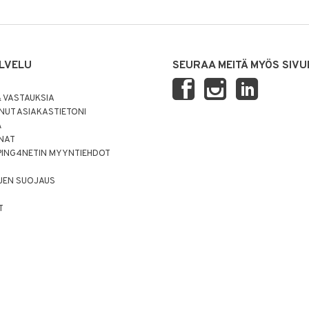
LVELU
SEURAA MEITÄ MYÖS SIVU
 VASTAUKSIA
UT ASIAKASTIETONI
Ä
NNAT
PING4NETIN MYYNTIEHDOT
JEN SUOJAUS
T