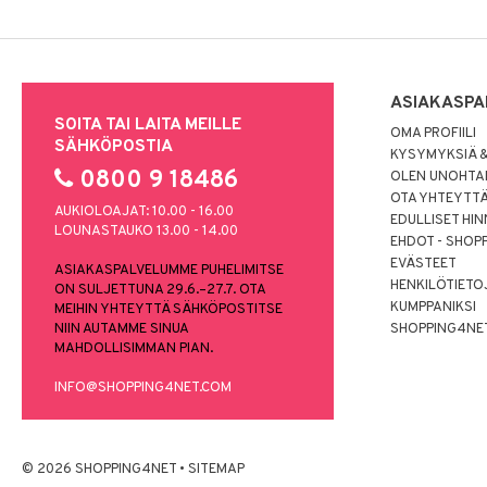
ASIAKASPA
SOITA TAI LAITA MEILLE
OMA PROFIILI
SÄHKÖPOSTIA
KYSYMYKSIÄ &
0800 9 18486
OLEN UNOHTAN
OTA YHTEYTT
AUKIOLOAJAT: 10.00 - 16.00
EDULLISET HI
LOUNASTAUKO 13.00 - 14.00
EHDOT - SHOP
EVÄSTEET
ASIAKASPALVELUMME PUHELIMITSE
HENKILÖTIETO
ON SULJETTUNA 29.6.–27.7. OTA
KUMPPANIKSI
MEIHIN YHTEYTTÄ SÄHKÖPOSTITSE
NIIN AUTAMME SINUA
SHOPPING4NE
MAHDOLLISIMMAN PIAN.
INFO@SHOPPING4NET.COM
© 2026 SHOPPING4NET
•
SITEMAP