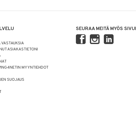
LVELU
SEURAA MEITÄ MYÖS SIVU
 VASTAUKSIA
UT ASIAKASTIETONI
Ä
NNAT
PING4NETIN MYYNTIEHDOT
JEN SUOJAUS
T