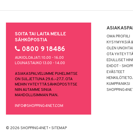
ASIAKASPA
SOITA TAI LAITA MEILLE
OMA PROFIILI
SÄHKÖPOSTIA
KYSYMYKSIÄ &
0800 9 18486
OLEN UNOHTAN
OTA YHTEYTT
AUKIOLOAJAT: 10.00 - 16.00
EDULLISET HI
LOUNASTAUKO 13.00 - 14.00
EHDOT - SHOP
EVÄSTEET
ASIAKASPALVELUMME PUHELIMITSE
HENKILÖTIETO
ON SULJETTUNA 29.6.–27.7. OTA
KUMPPANIKSI
MEIHIN YHTEYTTÄ SÄHKÖPOSTITSE
NIIN AUTAMME SINUA
SHOPPING4NE
MAHDOLLISIMMAN PIAN.
INFO@SHOPPING4NET.COM
© 2026 SHOPPING4NET
•
SITEMAP