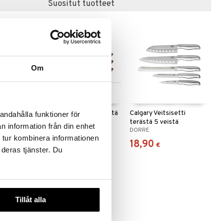
Suositut tuotteet
uutuus
Om
Saatavana useana
vaihtoehtona
verk
Akira Veitsisetti 3 veistä
Calgary Veitsisetti
andahålla funktioner för
acia 6-pack
terästä 5 veistä
n information från din enhet
RNVERK
DORRE
DORRE
 tur kombinera informationen
15,19
18,90
alk.
€
€
 deras tjänster. Du
Tillåt alla