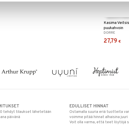
Kasima Veitsis
puukahvoin
DORRE
27,79
€
MITUKSET
EDULLISET HINNAT
00 tehdyt tilaukset lähetetään
Ostamalla suuria eriä tuotteita 
mana päivänä
voimme pitää hinnat alhaisina juuri
Voit olla varma, että teet löytöjä 