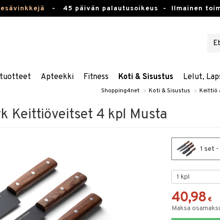
kesävinkkejä
-
45 päivän palautusoikeus -
Ilmainen toim
tuotteet
Apteekki
Fitness
Koti & Sisustus
Lelut, Lap
Shopping4net
»
Koti & Sisustus
»
Keittiö 
k Keittiöveitset 4 kpl Musta
1 set 
40,98
€
Maksa osamaksul