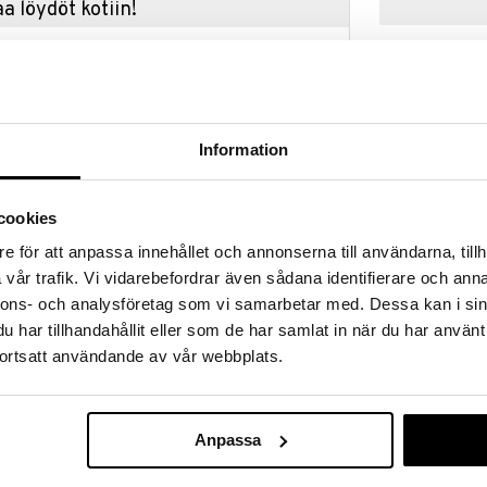
a löydöt kotiin!
isuuteen tehdä löytöjä suuresta ALEstamme. Juuri
mme suuren valikoiman jännittäviä tuotteita
a hinnoilla!
massa 31.8.2026 asti mutta ole nopea -
otteesi voivat päästä loppumaan!
Information
i ale-löydöt »
cookies
Orrefors Jern
e för att anpassa innehållet och annonserna till användarna, tillh
rrefors Jernverkin veitsissä on ainutlaatuinen
Veitsisetti Ac
vår trafik. Vi vidarebefordrar även sådana identifierare och anna
a viljellystä ruusupuusta valmistetuilla kahvoilla.
ORREFORS JE
nnons- och analysföretag som vi samarbetar med. Dessa kan i sin
 hoidolla kestävät monia vuosia eteenpäin!
114,98
€
har tillhandahållit eller som de har samlat in när du har använt
ortsatt användande av vår webbplats.
Anpassa