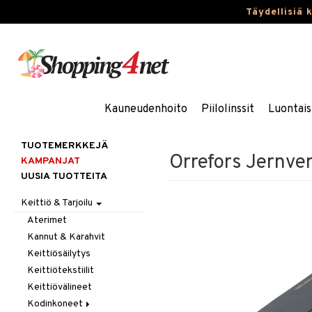
Täydellisiä 
Kauneudenhoito
Piilolinssit
Luontais
TUOTEMERKKEJÄ
Orrefors Jernver
KAMPANJAT
UUSIA TUOTTEITA
Keittiö & Tarjoilu
Aterimet
Kannut & Karahvit
Keittiösäilytys
Keittiötekstiilit
Keittiövälineet
Kodinkoneet