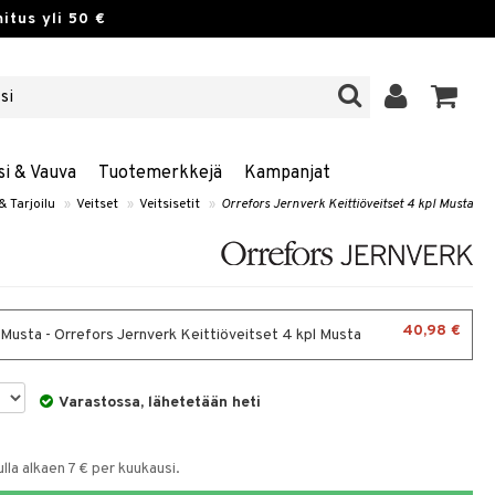
itus yli 50 €
si & Vauva
Tuotemerkkejä
Kampanjat
& Tarjoilu
»
Veitset
»
Veitsisetit
»
Orrefors Jernverk Keittiöveitset 4 kpl Musta
40,98 €
- Musta - Orrefors Jernverk Keittiöveitset 4 kpl Musta
Varastossa, lähetetään heti
la alkaen 7 € per kuukausi.