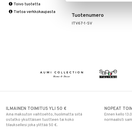
Toivo tuotetta
Matot
Ruukut
Valaistustarvikkeet
Seinäkoristeet
Piensäilytys & Korit
Lakanasetit
Pöytälamput
Tietoa verkkokaupasta
Viltit & Peitteet
Ulkoilmaelämä
Vaasit
Lakanat & Tyynyliinat
Tuotenumero
Ulkovalaistus
Tyynyt & Peitot
ITV67-1-SV
ILMAINEN TOIMITUS YLI 50 €
NOPEAT TOI
Aina maksuton vaihtoehto, huolimatta siitä
Ennen kello 13.
ostatko yksittäisen tuotteen tai koko
normaalisti sa
tilauksellesi joka ylittää 50 €.