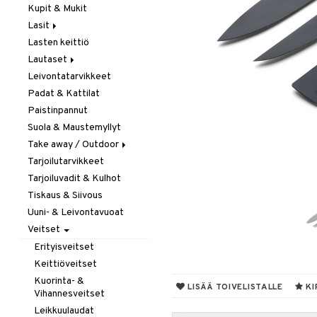
Kupit & Mukit
Kahvi, Tee & Espresso
Lasit
Leivänpaahtimet
Lasten keittiö
Mixerit &
Juoma- & Cocktailasit
Sähkövatkaimet
Lautaset
Juomalasit
Muut koneet
Leivontatarvikkeet
Olutlasit
Asetit
Vedenkeittimet
Padat & Kattilat
Shamppanjalasit
Ruokalautaset
Paistinpannut
Snapsi- & Aveclasit
Syvät lautaset
Suola & Maustemyllyt
Viinilasit
Take away / Outdoor
Whiskey- & Konjakkilasit
Tarjoilutarvikkeet
Eväslaatikot
Tarjoiluvadit & Kulhot
Pullot
Tiskaus & Siivous
Termoskannut
Uuni- & Leivontavuoat
Termosmukit
Veitset
Erityisveitset
Keittiöveitset
Kuorinta- &
LISÄÄ TOIVELISTALLE
KI
Vihannesveitset
Leikkuulaudat