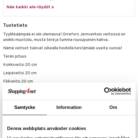
one
oneen tarvikkeita
oneen koristelu
Näe kaikki ale-löydöt »
a
oneen tekstiilit
 huonekalut
& Saalit
 lamput
tyynyt
Tuotetieto
uoneen säilytys
t
it & Koukut
Tyylikkäämpää ei ole olemassa! Orrefors Jernverksin veitsissä on
uniikki muotoilu, musta terä ja tumma ruusupuinen kahva.
anasetit
uoneen tekstiilit
uotteet
risteet
Nämä veitset tulevat oikealla hoidolla kestämään useita vuosia!
anat & Tyynyliinat
ttöön
lytys
elu
 tekstiilit
Terän pituus
nyt & Peitot
kut
mot & Veistokset
Kokkiveitsi 20 cm
s
iköt & Lyhdyt
tyynyt
 Grillaustarvikkeet
Leipäveitsi 20 cm
nsäilytys & Korit
lot
huonekalut
oneen tekstiilit
 & hyönteissuoja
iköt & Lyhdyt
spalvelu
Filéveitsi 20 cm
jat
s & Hyllyt
timet
lot
Santoku-veitsi 15 cm
ksiä & vastauksia
al Art
karit & Koukut
ynttilät
n ruokinta
mput
Tomaattiveitsi 12 cm
tuotetta
Pakkaus: lahjapakkaus
ukut
Samtycke
Information
Om
lyt
tolamput
oneen tekstiilit
aistus
 verkkokaupasta
näkoristeet
nsäilytys & Korit
tälamput
anasetit
avälineet
ustarvikkeet
Tuotenumero
sit
Denna webbplats använder cookies
anat & Tyynyliinat
 Peitteet
ITJ59-1-SV
Vi använder enhetsidentifierare för att anpassa innehållet