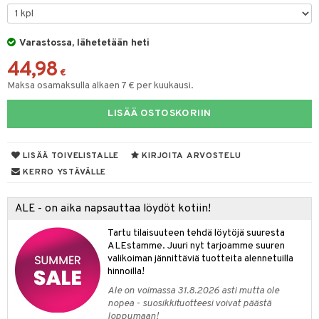
tyisveitset
Varastossa, lähetetään heti
ttiöveitset
44,98
rinta- & Vihannesveitset
€
Maksa osamaksulla alkaen 7 € per kuukausi.
kkuulaudat
LISÄÄ OSTOSKORIIN
päveitset
tsenteroittimet
LISÄÄ TOIVELISTALLE
KIRJOITA ARVOSTELU
tsisetit
KERRO YSTÄVÄLLE
tsitarvikkeet
ALE - on aika napsauttaa löydöt kotiin!
& Baaritarvikkeet
Tartu tilaisuuteen tehdä löytöjä suuresta
ktroniikka
ALEstamme. Juuri nyt tarjoamme suuren
valikoiman jännittäviä tuotteita alennetuilla
one
hinnoilla!
Ale on voimassa 31.8.2026 asti mutta ole
uone
uoneen sisustus
nopea - suosikkituotteesi voivat päästä
loppumaan!