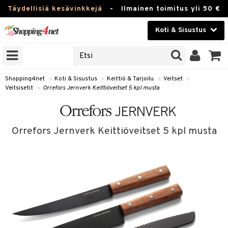
Täydellisiä kesävinkkejä
-
Ilmainen toimitus yli 50 €
Koti & Sisustus
ERKKEJÄ
Kauneudenhoito
JAT
UOTTEITA
Piilolinssit
Shopping4net
»
Koti & Sisustus
»
Keittiö & Tarjoilu
»
Veitset
»
Veitsisetit
»
Orrefors Jernverk Keittiöveitset 5 kpl musta
Luontaistuotteet
 Tarjoilu
Apteekki
et
Orrefors Jernverk Keittiöveitset 5 kpl musta
 & Karahvit
Fitness
säilytys
Koti & Sisustus
ekstiilit
Lelut, Lapsi & Vauva
välineet
Tuotemerkkejä
oneet
Kampanjat
vi, Tee & Espresso
 Mukit