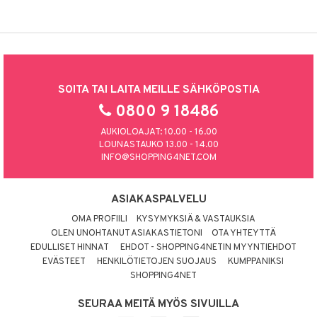
SOITA TAI LAITA MEILLE SÄHKÖPOSTIA
0800 9 18486
AUKIOLOAJAT: 10.00 - 16.00
LOUNASTAUKO 13.00 - 14.00
INFO@SHOPPING4NET.COM
ASIAKASPALVELU
OMA PROFIILI
KYSYMYKSIÄ & VASTAUKSIA
OLEN UNOHTANUT ASIAKASTIETONI
OTA YHTEYTTÄ
EDULLISET HINNAT
EHDOT - SHOPPING4NETIN MYYNTIEHDOT
EVÄSTEET
HENKILÖTIETOJEN SUOJAUS
KUMPPANIKSI
SHOPPING4NET
SEURAA MEITÄ MYÖS SIVUILLA