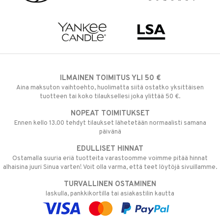
ILMAINEN TOIMITUS YLI 50 €
Aina maksuton vaihtoehto, huolimatta siitä ostatko yksittäisen
tuotteen tai koko tilauksellesi joka ylittää 50 €.
NOPEAT TOIMITUKSET
Ennen kello 13.00 tehdyt tilaukset lähetetään normaalisti samana
päivänä
EDULLISET HINNAT
Ostamalla suuria eriä tuotteita varastoomme voimme pitää hinnat
alhaisina juuri Sinua varten! Voit olla varma, että teet löytöjä sivuillamme.
TURVALLINEN OSTAMINEN
laskulla, pankkikortilla tai asiakastilin kautta