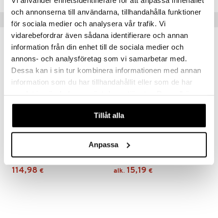
nyt & Peitot
maelämä
och annonserna till användarna, tillhandahålla funktioner
Suositut tuotteet
aistus
för sociala medier och analysera vår trafik. Vi
vidarebefordrar även sådana identifierare och annan
uutuus
information från din enhet till de sociala medier och
annons- och analysföretag som vi samarbetar med.
Dessa kan i sin tur kombinera informationen med annan
information som du har tillhandahållit eller som de har
samlat in när du har använt deras tjänster. Du godkänner
våra cookies vid fortsatt användande av vår webbplats.
Tillåt alla
Saatavana useana vaihtoehtona
Orrefors Jernverk Veitsisetti Acacia 6-pack
Akira Veitsisetti 3 veistä
Anpassa
ORREFORS JERNVERK
DORRE
114,98
15,19
€
alk.
€