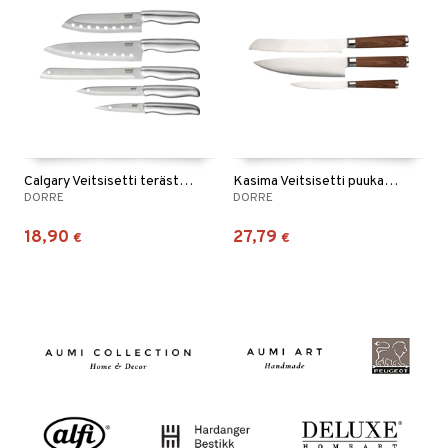
Calgary Veitsisetti terästä 5 veistä
Kasima Veitsisetti puukahvoin
DORRE
DORRE
18,90
27,79
€
€