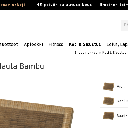
kesävinkkejä
-
45 päivän palautusoikeus -
Ilmainen toim
tuotteet
Apteekki
Fitness
Koti & Sisustus
Lelut, Lap
Shopping4net
»
Koti & Sisustus
ulauta Bambu
Pieni 
Keskik
Suuri 