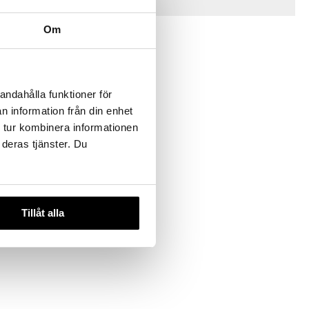
Vinkkejä sinulle
Om
andahålla funktioner för
n information från din enhet
 tur kombinera informationen
 deras tjänster. Du
uualusta 3
Tillåt alla