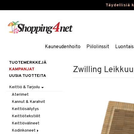
Täydellisiä 
Kauneudenhoito
Piilolinssit
Luontais
TUOTEMERKKEJÄ
Zwilling Leikku
KAMPANJAT
UUSIA TUOTTEITA
Keittiö & Tarjoilu
Aterimet
Kannut & Karahvit
Keittiösäilytys
Keittiötekstiilit
Keittiövälineet
Kodinkoneet