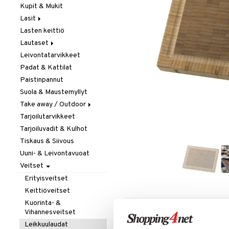
Kupit & Mukit
Kahvi, Tee & Espresso
Lasit
Leivänpaahtimet
Lasten keittiö
Mixerit &
Juoma- & Cocktailasit
Sähkövatkaimet
Lautaset
Juomalasit
Muut koneet
Leivontatarvikkeet
Olutlasit
Asetit
Vedenkeittimet
Padat & Kattilat
Shamppanjalasit
Ruokalautaset
Paistinpannut
Snapsi- & Aveclasit
Syvät lautaset
Suola & Maustemyllyt
Viinilasit
Take away / Outdoor
Whiskey- & Konjakkilasit
Tarjoilutarvikkeet
Eväslaatikot
Tarjoiluvadit & Kulhot
Pullot
Tiskaus & Siivous
Termoskannut
Uuni- & Leivontavuoat
Termosmukit
Veitset
Erityisveitset
Keittiöveitset
Kuorinta- &
LISÄÄ TOIVELISTALLE
KI
Vihannesveitset
Leikkuulaudat