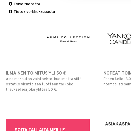
Toivo tuotetta
Matot
Puutarhavälineet
Valaistustarvikkeet
Seinäkoristeet
Piensäilytys & Korit
Lakanasetit
Pöytälamput
Tietoa verkkokaupasta
Viltit & Peitteet
Ruukut
Vaasit
Lakanat & Tyynyliinat
Ulkoilmaelämä
Tyynyt & Peitot
Ulkovalaistus
ILMAINEN TOIMITUS YLI 50 €
NOPEAT TOI
Aina maksuton vaihtoehto, huolimatta siitä
Ennen kello 13.
ostatko yksittäisen tuotteen tai koko
normaalisti sa
tilauksellesi joka ylittää 50 €.
ASIAKASPA
SOITA TAI LAITA MEILLE