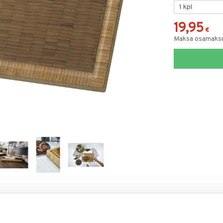
19,95
€
Maksa osamaksul
RJOITA ARVOSTELU
KERRO YSTÄVÄLLE