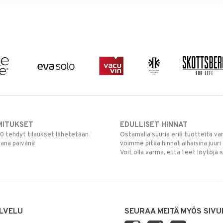
MITUKSET
EDULLISET HINNAT
00 tehdyt tilaukset lähetetään
Ostamalla suuria eriä tuotteita 
mana päivänä
voimme pitää hinnat alhaisina juuri
Voit olla varma, että teet löytöjä 
LVELU
SEURAA MEITÄ MYÖS SIVU