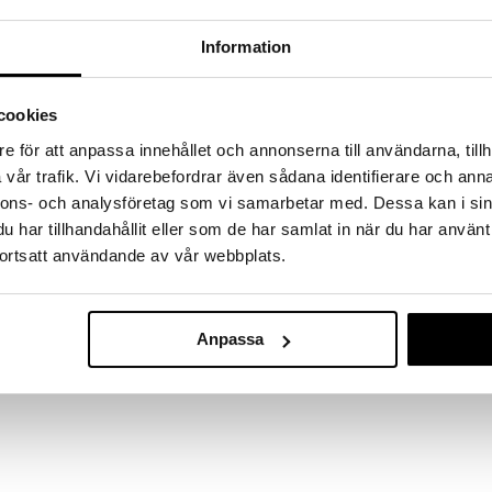
a löydöt kotiin!
Information
isuuteen tehdä löytöjä suuresta ALEstamme. Juuri
mme suuren valikoiman jännittäviä tuotteita
a hinnoilla!
cookies
massa 31.8.2026 asti mutta ole nopea -
otteesi voivat päästä loppumaan!
e för att anpassa innehållet och annonserna till användarna, tillh
i ale-löydöt »
vår trafik. Vi vidarebefordrar även sådana identifierare och anna
nnons- och analysföretag som vi samarbetar med. Dessa kan i sin
har tillhandahållit eller som de har samlat in när du har använt
Eva Solo Leikk
ortsatt användande av vår webbplats.
. Saatavana erikokoisina, ne ovat kestäviä ja niistä
kpl pidikkeellä
 enemmän niitä käyttää/p>
EVA SOLO
66,72
€
Anpassa