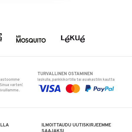
TURVALLINEN OSTAMINEN
varastoomme
laskulla, pankkikortilla tai asiakastilin kautta
 Sinua varten!
sivuillamme.
ILLA
ILMOITTAUDU UUTISKIRJEEMME
SAAJAKSI