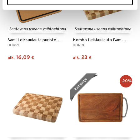
Saatavana useana vaihtoehtona
Saatavana useana vaihtoehtona
Sami Leikkuulauta puristetusta puukuidusta
Kombo Leikkuulauta Bambu
DORRE
DORRE
16,09
23
alk.
€
alk.
€
kampanja
-20%