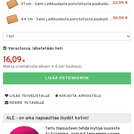
22,59 €
37 cm - Sami Leikkuulauta puristetusta puukuidusta
tyisveitset
30,59 €
44 cm - Sami Leikkuulauta puristetusta puukuidusta
ttiöveitset
rinta- & Vihannesveitset
kkuulaudat
Varastossa, lähetetään heti
päveitset
16,09
tsenteroittimet
€
Maksa osamaksulla alkaen 4 € per kuukausi.
tsisetit
LISÄÄ OSTOSKORIIN
tsitarvikkeet
& Baaritarvikkeet
LISÄÄ TOIVELISTALLE
KIRJOITA ARVOSTELU
ktroniikka
KERRO YSTÄVÄLLE
one
ALE - on aika napsauttaa löydöt kotiin!
uone
uoneen sisustus
Tartu tilaisuuteen tehdä löytöjä suuresta
ALEstamme. Juuri nyt tarjoamme suuren