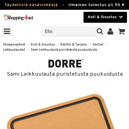
Täydellisiä kesävinkkejä
-
Ilmainen toimitus yli 50 €
Koti & Sisustus
ERKKEJÄ
Kauneudenhoito
JAT
UOTTEITA
Piilolinssit
Shopping4net
»
Koti & Sisustus
»
Keittiö & Tarjoilu
»
Veitset
»
Leikkuulaudat
»
Sami Leikkuulauta puristetusta puukuidusta
Luontaistuotteet
 Tarjoilu
Apteekki
et
Sami Leikkuulauta puristetusta puukuidusta
 & Karahvit
Fitness
säilytys
Koti & Sisustus
ekstiilit
Lelut, Lapsi & Vauva
välineet
Tuotemerkkejä
oneet
Kampanjat
vi, Tee & Espresso
 Mukit