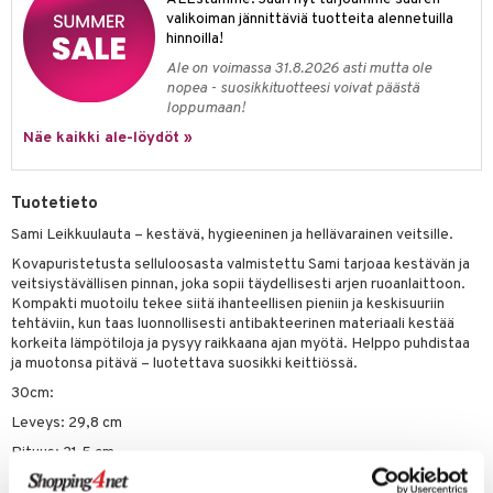
one
oneen tarvikkeita
oneen koristelu
valikoiman jännittäviä tuotteita alennetuilla
hinnoilla!
a
oneen tekstiilit
 huonekalut
& Saalit
Ale on voimassa 31.8.2026 asti mutta ole
 lamput
tyynyt
nopea - suosikkituotteesi voivat päästä
loppumaan!
uoneen säilytys
t
it & Koukut
Näe kaikki ale-löydöt »
anasetit
uoneen tekstiilit
uotteet
risteet
anat & Tyynyliinat
ttöön
lytys
elu
 tekstiilit
Tuotetieto
nyt & Peitot
kut
mot & Veistokset
s
iköt & Lyhdyt
tyynyt
 Grillaustarvikkeet
Sami Leikkuulauta – kestävä, hygieeninen ja hellävarainen veitsille.
Kovapuristetusta selluloosasta valmistettu Sami tarjoaa kestävän ja
nsäilytys & Korit
lot
huonekalut
oneen tekstiilit
 & hyönteissuoja
iköt & Lyhdyt
veitsiystävällisen pinnan, joka sopii täydellisesti arjen ruoanlaittoon.
spalvelu
Kompakti muotoilu tekee siitä ihanteellisen pieniin ja keskisuuriin
jat
s & Hyllyt
timet
lot
tehtäviin, kun taas luonnollisesti antibakteerinen materiaali kestää
ksiä & vastauksia
korkeita lämpötiloja ja pysyy raikkaana ajan myötä. Helppo puhdistaa
al Art
karit & Koukut
ynttilät
n ruokinta
mput
ja muotonsa pitävä – luotettava suosikki keittiössä.
tuotetta
ukut
lyt
tolamput
oneen tekstiilit
aistus
30cm:
 verkkokaupasta
näkoristeet
nsäilytys & Korit
Leveys: 29,8 cm
tälamput
anasetit
avälineet
ustarvikkeet
Pituus: 21,5 cm
sit
anat & Tyynyliinat
 Peitteet
37cm: