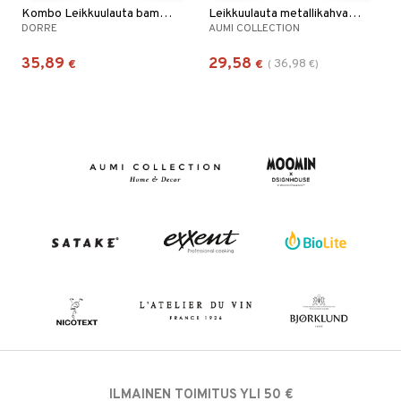
Kombo Leikkuulauta bambu 40x30 cm
Leikkuulauta metallikahvalla, tiikkiä
DORRE
AUMI COLLECTION
35,89
29,58
36,98
€
€
(
€
)
ILMAINEN TOIMITUS YLI 50 €