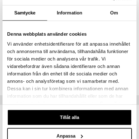
nyt & Peitot
maelämä
Leveys: 37cm
Samtycke
Information
Om
aistus
Pituus: 27,5cm
44cm:
Leveys: 44cm
Denna webbplats använder cookies
Pituus: 32,5cm
Vi använder enhetsidentifierare för att anpassa innehållet
Hoito-ohjeet: Konepesun kestävä
och annonserna till användarna, tillhandahålla funktioner
Materiaali: Pine Wood FCS (Selluloosa)
för sociala medier och analysera vår trafik. Vi
vidarebefordrar även sådana identifierare och annan
Tuotenumero
information från din enhet till de sociala medier och
ITY75-30-XX
annons- och analysföretag som vi samarbetar med.
Dessa kan i sin tur kombinera informationen med annan
information som du har tillhandahållit eller som de har
Suositut tuotteet
samlat in när du har använt deras tjänster. Du godkänner
våra cookies vid fortsatt användande av vår webbplats.
Tillåt alla
Anpassa