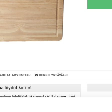
RJOITA ARVOSTELU
KERRO YSTÄVÄLLE
a löydöt kotiin!
isuuteen tehdä löytöjä suuresta ALEstamme. Juuri
mme suuren valikoiman jännittäviä tuotteita
a hinnoilla!