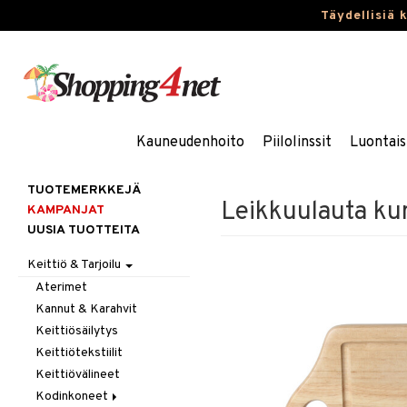
Täydellisiä 
Kauneudenhoito
Piilolinssit
Luontais
TUOTEMERKKEJÄ
Leikkuulauta ku
KAMPANJAT
UUSIA TUOTTEITA
Keittiö & Tarjoilu
Aterimet
Kannut & Karahvit
Keittiösäilytys
Keittiötekstiilit
Keittiövälineet
Kodinkoneet