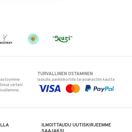
TURVALLINEN OSTAMINEN
varastoomme
laskulla, pankkikortilla tai asiakastilin kautta
 Sinua varten!
sivuillamme.
ILLA
ILMOITTAUDU UUTISKIRJEEMME
SAAJAKSI