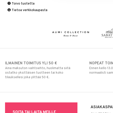
Toivo tuotetta
Matot
Puutarhavälineet
Valaistustarvikkeet
Seinäkoristeet
Piensäilytys & Korit
Lakanasetit
Pöytälamput
Tietoa verkkokaupasta
Viltit & Peitteet
Ruukut
Vaasit
Lakanat & Tyynyliinat
Ulkoilmaelämä
Tyynyt & Peitot
Ulkovalaistus
ILMAINEN TOIMITUS YLI 50 €
NOPEAT TOI
Aina maksuton vaihtoehto, huolimatta siitä
Ennen kello 13.
ostatko yksittäisen tuotteen tai koko
normaalisti sa
tilauksellesi joka ylittää 50 €.
ASIAKASPA
SOITA TAI LAITA MEILLE