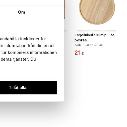
Om
kumipuusta
Tarjoilulauta kumipuuta
Tarjoilulauta kumipuuta,
andahålla funktioner för
pyöreä
ION
AUMI COLLECTION
AUMI COLLECTION
n information från din enhet
11,99
21
 tur kombinera informationen
€
€
 deras tjänster. Du
Tillåt alla