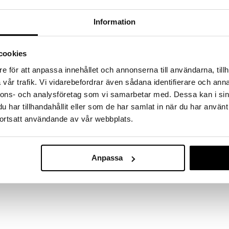
massa 31.8.2026 asti mutta ole nopea -
otteesi voivat päästä loppumaan!
Information
i ale-löydöt »
cookies
Tarjoilulauta 
e för att anpassa innehållet och annonserna till användarna, tillh
kahvalla
AUMI COLLECT
vår trafik. Vi vidarebefordrar även sådana identifierare och anna
maalia).
15,99
nnons- och analysföretag som vi samarbetar med. Dessa kan i sin
illa estämään veden valumista laudalta.
€
har tillhandahållit eller som de har samlat in när du har använt
n ainutlaatuinen; odota pieniä
ortsatt användande av vår webbplats.
takaamiseksi: Huuhtele, pyyhi, ilmakuivaa. Hajun
uuöljyä (kookos/oliivi) estämään kuivumista. Pyyhi
lla bakteerien tappamiseksi ja homeen estämiseksi.
Anpassa
esukonetta.