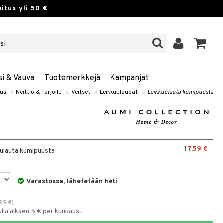
itus yli 50 €
si & Vauva
Tuotemerkkejä
Kampanjat
tus
»
Keittiö & Tarjoilu
»
Veitset
»
Leikkuulaudat
»
Leikkuulauta kumipuusta
17,59 €
ulauta kumipuusta
Varastossa, lähetetään heti
,99
€
)
la alkaen 5 € per kuukausi.