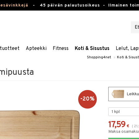
kesävinkkejä
-
45 päivän palautusoikeus -
Ilmainen toim
tuotteet
Apteekki
Fitness
Koti & Sisustus
Lelut, Lap
Shopping4net
»
Koti & Sisus
mipuusta
Leikku
-20%
17,59
€
(
21
Maksa osamaksul