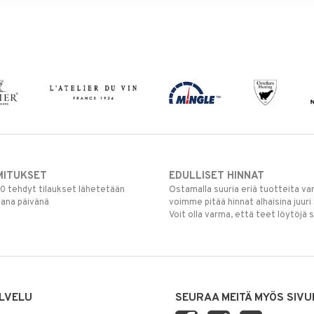
MITUKSET
EDULLISET HINNAT
00 tehdyt tilaukset lähetetään
Ostamalla suuria eriä tuotteita 
mana päivänä
voimme pitää hinnat alhaisina juuri
Voit olla varma, että teet löytöjä 
LVELU
SEURAA MEITÄ MYÖS SIVU