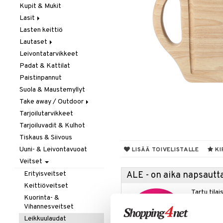
Kupit & Mukit
Kahvi, Tee & Espresso
Lasit
Leivänpaahtimet
Lasten keittiö
Mixerit &
Juoma- & Cocktailasit
Sähkövatkaimet
Lautaset
Juomalasit
Muut koneet
Leivontatarvikkeet
Olutlasit
Asetit
Vedenkeittimet
Padat & Kattilat
Shamppanjalasit
Ruokalautaset
Paistinpannut
Snapsi- & Aveclasit
Syvät lautaset
Suola & Maustemyllyt
Viinilasit
Take away / Outdoor
Whiskey- & Konjakkilasit
Tarjoilutarvikkeet
Eväslaatikot
Tarjoiluvadit & Kulhot
Pullot
Tiskaus & Siivous
Termoskannut
Uuni- & Leivontavuoat
Termosmukit
LISÄÄ TOIVELISTALLE
KI
Veitset
Erityisveitset
ALE - on aika napsautta
Keittiöveitset
Tartu tila
Kuorinta- &
nyt tarjoa
Vihannesveitset
alennetuill
Leikkuulaudat