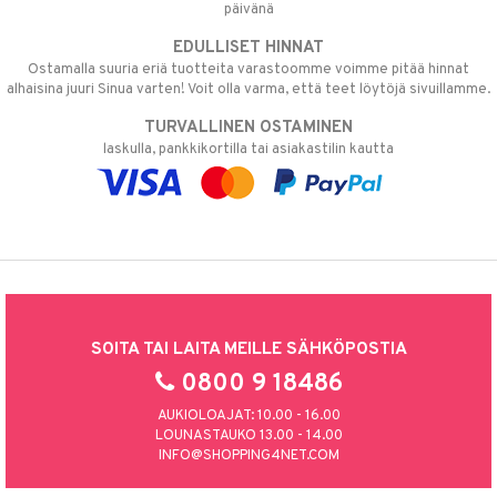
päivänä
EDULLISET HINNAT
Ostamalla suuria eriä tuotteita varastoomme voimme pitää hinnat
alhaisina juuri Sinua varten! Voit olla varma, että teet löytöjä sivuillamme.
TURVALLINEN OSTAMINEN
laskulla, pankkikortilla tai asiakastilin kautta
SOITA TAI LAITA MEILLE SÄHKÖPOSTIA
0800 9 18486
AUKIOLOAJAT: 10.00 - 16.00
LOUNASTAUKO 13.00 - 14.00
INFO@SHOPPING4NET.COM