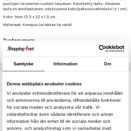
jat
s & Hyllyt
timet
lot
juustojen tai pienten ruokien tarjoiluun. Käsintehty laatu: Jokainen
ksiä & vastauksia
lauta on ainutlaatuinen; odota pieniä koko/paksuusvaihteluita (± 1 cm).
al Art
karit & Koukut
ynttilät
n ruokinta
mput
tuotetta
Koko: Noin 15,5 x 22 x 1,5 cm
ukut
lyt
tolamput
oneen tekstiilit
aistus
Materiaali: Kumipuu (ei lakkaa tai väriä)
 verkkokaupasta
näkoristeet
nsäilytys & Korit
tälamput
anasetit
avälineet
ustarvikkeet
Tuotenumero
sit
anat & Tyynyliinat
 Peitteet
IHA54-1-XX
nyt & Peitot
maelämä
aistus
Samtycke
Information
Om
Vinkkejä sinulle
Denna webbplats använder cookies
Vi använder enhetsidentifierare för att anpassa innehållet
och annonserna till användarna, tillhandahålla funktioner
för sociala medier och analysera vår trafik. Vi
vidarebefordrar även sådana identifierare och annan
information från din enhet till de sociala medier och
annons- och analysföretag som vi samarbetar med.