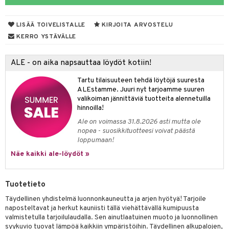
tyisveitset
& Baaritarvikkeet
LISÄÄ TOIVELISTALLE
KIRJOITA ARVOSTELU
ttiöveitset
ktroniikka
KERRO YSTÄVÄLLE
rinta- & Vihannesveitset
one
ALE - on aika napsauttaa löydöt kotiin!
kkuulaudat
uone
uoneen sisustus
Tartu tilaisuuteen tehdä löytöjä suuresta
päveitset
one
oneen tarvikkeita
oneen koristelu
ALEstamme. Juuri nyt tarjoamme suuren
valikoiman jännittäviä tuotteita alennetuilla
tsenteroittimet
a
oneen tekstiilit
 huonekalut
& Saalit
hinnoilla!
tsisetit
Ale on voimassa 31.8.2026 asti mutta ole
 lamput
tyynyt
nopea - suosikkituotteesi voivat päästä
tsitarvikkeet
loppumaan!
uoneen säilytys
t
it & Koukut
Näe kaikki ale-löydöt »
anasetit
uoneen tekstiilit
uotteet
risteet
anat & Tyynyliinat
ttöön
lytys
elu
 tekstiilit
Tuotetieto
nyt & Peitot
kut
mot & Veistokset
s
iköt & Lyhdyt
tyynyt
 Grillaustarvikkeet
Täydellinen yhdistelmä luonnonkauneutta ja arjen hyötyä! Tarjoile
naposteltavat ja herkut kauniisti tällä viehättävällä kumipuusta
nsäilytys & Korit
lot
huonekalut
oneen tekstiilit
 & hyönteissuoja
iköt & Lyhdyt
valmistetulla tarjoilulaudalla. Sen ainutlaatuinen muoto ja luonnollinen
spalvelu
syykuvio tuovat lämpöä kaikkiin ympäristöihin. Täydellinen alkupalojen,