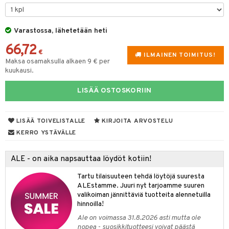
tyisveitset
Varastossa, lähetetään heti
ttiöveitset
66,72
rinta- & Vihannesveitset
€
ILMAINEN TOIMITUS!
Maksa osamaksulla alkaen 9 € per
kkuulaudat
kuukausi.
päveitset
LISÄÄ OSTOSKORIIN
tsenteroittimet
tsisetit
LISÄÄ TOIVELISTALLE
KIRJOITA ARVOSTELU
KERRO YSTÄVÄLLE
tsitarvikkeet
& Baaritarvikkeet
ALE - on aika napsauttaa löydöt kotiin!
ktroniikka
Tartu tilaisuuteen tehdä löytöjä suuresta
ALEstamme. Juuri nyt tarjoamme suuren
one
valikoiman jännittäviä tuotteita alennetuilla
hinnoilla!
uone
uoneen sisustus
Ale on voimassa 31.8.2026 asti mutta ole
nopea - suosikkituotteesi voivat päästä