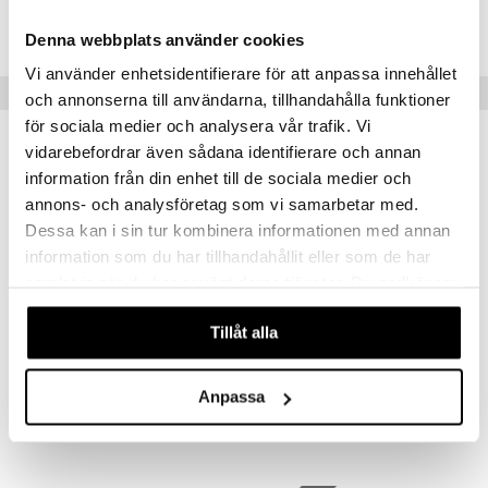
nyt & Peitot
aistus
IAM92-1-XX
Denna webbplats använder cookies
Vi använder enhetsidentifierare för att anpassa innehållet
Suositut tuotteet
och annonserna till användarna, tillhandahålla funktioner
för sociala medier och analysera vår trafik. Vi
vidarebefordrar även sådana identifierare och annan
information från din enhet till de sociala medier och
annons- och analysföretag som vi samarbetar med.
Dessa kan i sin tur kombinera informationen med annan
information som du har tillhandahållit eller som de har
samlat in när du har använt deras tjänster. Du godkänner
våra cookies vid fortsatt användande av vår webbplats.
Tillåt alla
Saatavana useana vaihtoehtona
Saatavana useana vaihtoehtona
Sami Leikkuulauta puristetusta puukuidusta
Kombo Leikkuulauta Bambu
DORRE
DORRE
Anpassa
16,09
23
alk.
€
alk.
€