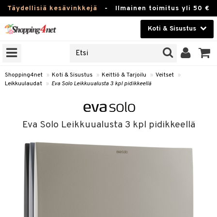
Täydellisiä kesävinkkejä
-
Ilmainen toimitus yli 50 €
Koti & Sisustus
ERKKEJÄ
Kauneudenhoito
JAT
UOTTEITA
Piilolinssit
Shopping4net
»
Koti & Sisustus
»
Keittiö & Tarjoilu
»
Veitset
»
Leikkuulaudat
»
Eva Solo Leikkuualusta 3 kpl pidikkeellä
Luontaistuotteet
 Tarjoilu
Apteekki
et
Eva Solo Leikkuualusta 3 kpl pidikkeellä
 & Karahvit
Fitness
säilytys
Koti & Sisustus
ekstiilit
Lelut, Lapsi & Vauva
välineet
Tuotemerkkejä
oneet
Kampanjat
vi, Tee & Espresso
 Mukit