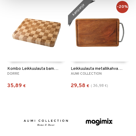
kampanja
-20%
Kombo Leikkuulauta bambu 40x30 cm
Leikkuulauta metallikahvalla, tiikkiä
DORRE
AUMI COLLECTION
35,89
29,58
36,98
€
€
(
€
)