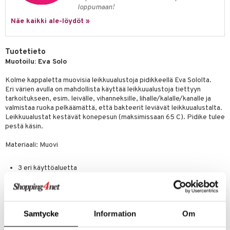
one
oneen tarvikkeita
oneen koristelu
loppumaan!
a
oneen tekstiilit
 huonekalut
& Saalit
Näe kaikki ale-löydöt »
 lamput
tyynyt
Tuotetieto
uoneen säilytys
t
it & Koukut
Muotoilu: Eva Solo
anasetit
uoneen tekstiilit
uotteet
risteet
Kolme kappaletta muovisia leikkuualustoja pidikkeellä Eva Sololta.
anat & Tyynyliinat
Eri värien avulla on mahdollista käyttää leikkuualustoja tiettyyn
ttöön
lytys
elu
 tekstiilit
tarkoitukseen, esim. leivälle, vihanneksille, lihalle/kalalle/kanalle ja
nyt & Peitot
kut
mot & Veistokset
valmistaa ruoka pelkäämättä, että bakteerit leviävät leikkuualustalta.
s
iköt & Lyhdyt
tyynyt
 Grillaustarvikkeet
Leikkuualustat kestävät konepesun (maksimissaan 65 C). Pidike tulee
nsäilytys & Korit
lot
huonekalut
oneen tekstiilit
timet
iköt & Lyhdyt
pestä käsin.
spalvelu
jat
s & Hyllyt
n ruokinta
lot
Materiaali: Muovi
ksiä & vastauksia
al Art
karit & Koukut
ynttilät
mput
3 eri käyttöaluetta
tuotetta
Todella hygieniset
ukut
lyt
tolamput
oneen tekstiilit
avälineet
aistus
Kestää konepesun
 verkkokaupasta
näkoristeet
nsäilytys & Korit
tälamput
anasetit
ustarvikkeet
sit
Samtycke
Information
Om
anat & Tyynyliinat
 Peitteet
maelämä
Tuotenumero