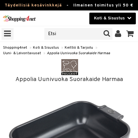
Täydellisiä kesävinkkejä
-
Ilmainen toimitus yli 50 €
Koti & Sisustus
ERKKEJÄ
Kauneudenhoito
JAT
UOTTEITA
Piilolinssit
Shopping4net
»
Koti & Sisustus
»
Keittiö & Tarjoilu
»
Uuni- & Leivontavuoat
»
Appolia Uunivuoka Suorakaide Harmaa
Luontaistuotteet
 Tarjoilu
Apteekki
et
Appolia Uunivuoka Suorakaide Harmaa
 & Karahvit
Fitness
säilytys
Koti & Sisustus
ekstiilit
Lelut, Lapsi & Vauva
välineet
Tuotemerkkejä
oneet
Kampanjat
vi, Tee & Espresso
 Mukit