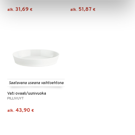
31,69
51,87
alk.
€
alk.
€
Saatavana useana vaihtoehtona
Vati ovaali/uunivuoka
PILLIVUYT
43,90
alk.
€