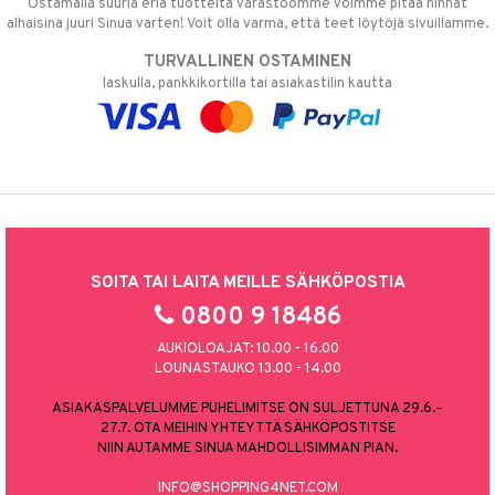
Ostamalla suuria eriä tuotteita varastoomme voimme pitää hinnat
alhaisina juuri Sinua varten! Voit olla varma, että teet löytöjä sivuillamme.
TURVALLINEN OSTAMINEN
laskulla, pankkikortilla tai asiakastilin kautta
SOITA TAI LAITA MEILLE SÄHKÖPOSTIA
0800 9 18486
AUKIOLOAJAT: 10.00 - 16.00
LOUNASTAUKO 13.00 - 14.00
ASIAKASPALVELUMME PUHELIMITSE ON SULJETTUNA 29.6.–
27.7. OTA MEIHIN YHTEYTTÄ SÄHKÖPOSTITSE
NIIN AUTAMME SINUA MAHDOLLISIMMAN PIAN.
INFO@SHOPPING4NET.COM