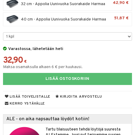
42,90 €
32 cm - Appolia Uunivuoka Suorakaide Harmaa
tyisveitset
& Baaritarvikkeet
51,87 €
40 cm - Appolia Uunivuoka Suorakaide Harmaa
ttiöveitset
ktroniikka
rinta- & Vihannesveitset
one
kkuulaudat
uone
uoneen sisustus
Varastossa, lähetetään heti
päveitset
one
oneen tarvikkeita
oneen koristelu
32,90
tsenteroittimet
€
a
oneen tekstiilit
 huonekalut
& Saalit
Maksa osamaksulla alkaen 6 € per kuukausi.
tsisetit
 lamput
tyynyt
LISÄÄ OSTOSKORIIN
tsitarvikkeet
uoneen säilytys
t
it & Koukut
anasetit
uoneen tekstiilit
uotteet
risteet
LISÄÄ TOIVELISTALLE
KIRJOITA ARVOSTELU
KERRO YSTÄVÄLLE
anat & Tyynyliinat
ttöön
lytys
elu
 tekstiilit
nyt & Peitot
kut
mot & Veistokset
s
iköt & Lyhdyt
tyynyt
 Grillaustarvikkeet
ALE - on aika napsauttaa löydöt kotiin!
nsäilytys & Korit
lot
huonekalut
oneen tekstiilit
timet
iköt & Lyhdyt
Tartu tilaisuuteen tehdä löytöjä suuresta
spalvelu
ALEstamme. Juuri nyt tarjoamme suuren