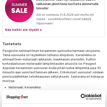
jat
s & Hyllyt
n ruokinta
lot
valikoiman jännittäviä tuotteita alennetuilla
ksiä & vastauksia
hinnoilla!
al Art
karit & Koukut
ynttilät
mput
tuotetta
Ale on voimassa 31.8.2026 asti mutta ole
ukut
lyt
tolamput
oneen tekstiilit
avälineet
aistus
nopea - suosikkituotteesi voivat päästä
 verkkokaupasta
loppumaan!
näkoristeet
nsäilytys & Korit
tälamput
anasetit
ustarvikkeet
Näe kaikki ale-löydöt »
sit
anat & Tyynyliinat
 Peitteet
maelämä
nyt & Peitot
aistus
Tuotetieto
Peugeotin neliskanttinen keraaminen uunivuoka harmaan sävyisenä.
Tämä uunivuoka on täydellinen ratkaisu arkipäiviin. Keramiikka on
ultimaattinen materiaali raikkaisiin, maukkaisiin aterioihin. Kulhon
korkealaatuisen matariaalin lämpöhitauden ansiosta voi Peugeot
Appolian keraamisen uunivuoan avulla pitää ruokia lämpiminä jopa 30
minuutin ajan uunistaottamisen jälkeen. Erikokoiset uunivuoat voidaan
pinota päällekkäin tehokkaaseen säilytykseen. Saatavana eri kokoja ja
muotoja.
Materiaali: Keramiikka
Väri: Harmaa
40 x 26 cm
32 x 20 cm