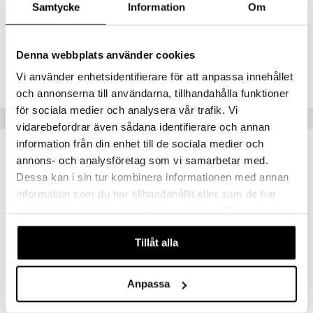
Samtycke
Information
Om
25 x 16 cm
Denna webbplats använder cookies
Tuotenumero
IAQ05-25-XX
Vi använder enhetsidentifierare för att anpassa innehållet
och annonserna till användarna, tillhandahålla funktioner
för sociala medier och analysera vår trafik. Vi
Vinkkejä sinulle
vidarebefordrar även sådana identifierare och annan
information från din enhet till de sociala medier och
annons- och analysföretag som vi samarbetar med.
Dessa kan i sin tur kombinera informationen med annan
information som du har tillhandahållit eller som de har
samlat in när du har använt deras tjänster. Du godkänner
våra cookies vid fortsatt användande av vår webbplats.
Tillåt alla
Saatavana useana vaihtoehtona
Saatavana useana vaihtoehtona
Anpassa
Appolia Uunivuoka Neliskanttinen Harmaa
Paris U select Maustemylly Musta
PEUGEOT
PEUGEOT