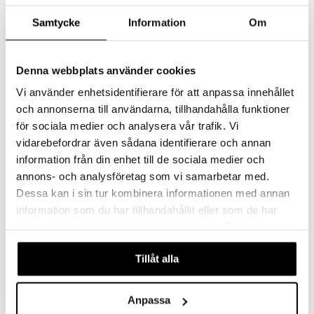
-9%
Samtycke
Information
Om
Denna webbplats använder cookies
Vi använder enhetsidentifierare för att anpassa innehållet
och annonserna till användarna, tillhandahålla funktioner
för sociala medier och analysera vår trafik. Vi
Saatavana useana vaihtoehtona
Saatavana useana vaihtoehtona
vidarebefordrar även sådana identifierare och annan
Lyngby Rhombe Color Kulho 11cm
Lyngby Rhombe Color Kulho 13cm
information från din enhet till de sociala medier och
LYNGBY PORCELÆN
LYNGBY PORCELÆN
annons- och analysföretag som vi samarbetar med.
Dessa kan i sin tur kombinera informationen med annan
15,90
19,90
21,80
alk.
€
€
(
€
)
information som du har tillhandahållit eller som de har
samlat in när du har använt deras tjänster. Du godkänner
våra cookies vid fortsatt användande av vår webbplats.
Tillåt alla
Anpassa