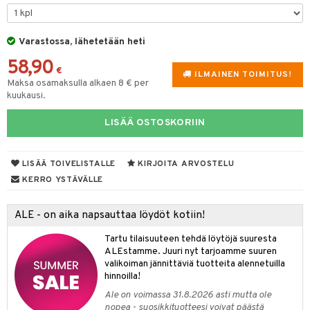
tyisveitset
& Baaritarvikkeet
Varastossa, lähetetään heti
ttiöveitset
ktroniikka
58,90
rinta- & Vihannesveitset
€
one
ILMAINEN TOIMITUS!
Maksa osamaksulla alkaen 8 € per
kkuulaudat
kuukausi.
uone
uoneen sisustus
päveitset
one
oneen tarvikkeita
oneen koristelu
LISÄÄ OSTOSKORIIN
tsenteroittimet
a
oneen tekstiilit
 huonekalut
& Saalit
tsisetit
LISÄÄ TOIVELISTALLE
KIRJOITA ARVOSTELU
 lamput
tyynyt
KERRO YSTÄVÄLLE
tsitarvikkeet
uoneen säilytys
t
it & Koukut
ALE - on aika napsauttaa löydöt kotiin!
anasetit
uoneen tekstiilit
uotteet
risteet
Tartu tilaisuuteen tehdä löytöjä suuresta
anat & Tyynyliinat
ttöön
lytys
elu
 tekstiilit
ALEstamme. Juuri nyt tarjoamme suuren
valikoiman jännittäviä tuotteita alennetuilla
nyt & Peitot
kut
mot & Veistokset
s
iköt & Lyhdyt
tyynyt
 Grillaustarvikkeet
hinnoilla!
nsäilytys & Korit
lot
huonekalut
oneen tekstiilit
 & hyönteissuoja
iköt & Lyhdyt
Ale on voimassa 31.8.2026 asti mutta ole
spalvelu
nopea - suosikkituotteesi voivat päästä