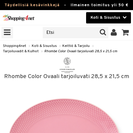
Täydellisiä kesävinkkejä
-
Ilmainen toimitus yli 50 €
Koti & Sisustus
ERKKEJÄ
Kauneudenhoito
JAT
UOTTEITA
Piilolinssit
Shopping4net
»
Koti & Sisustus
»
Keittiö & Tarjoilu
»
Tarjoiluvadit & Kulhot
»
Rhombe Color Ovaali tarjoiluvati 28,5 x 21,5 cm
Luontaistuotteet
 Tarjoilu
Apteekki
et
Rhombe Color Ovaali tarjoiluvati 28,5 x 21,5 cm
 & Karahvit
Fitness
säilytys
Koti & Sisustus
ekstiilit
Lelut, Lapsi & Vauva
välineet
Tuotemerkkejä
oneet
Kampanjat
vi, Tee & Espresso
 Mukit