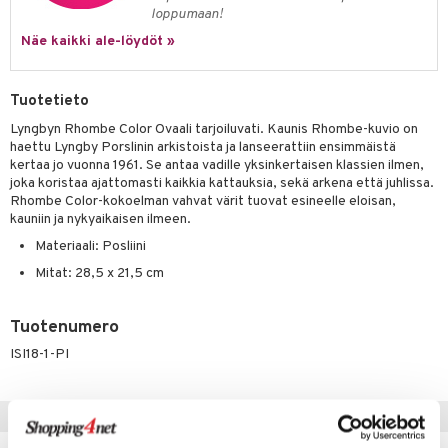
jat
s & Hyllyt
timet
lot
loppumaan!
ksiä & vastauksia
al Art
karit & Koukut
Näe kaikki ale-löydöt »
ynttilät
n ruokinta
mput
tuotetta
ukut
lyt
tolamput
oneen tekstiilit
aistus
 verkkokaupasta
Tuotetieto
näkoristeet
nsäilytys & Korit
tälamput
anasetit
avälineet
ustarvikkeet
Lyngbyn Rhombe Color Ovaali tarjoiluvati. Kaunis Rhombe-kuvio on
sit
anat & Tyynyliinat
 Peitteet
haettu Lyngby Porslinin arkistoista ja lanseerattiin ensimmäistä
kertaa jo vuonna 1961. Se antaa vadille yksinkertaisen klassien ilmen,
nyt & Peitot
maelämä
joka koristaa ajattomasti kaikkia kattauksia, sekä arkena että juhlissa.
Rhombe Color-kokoelman vahvat värit tuovat esineelle eloisan,
aistus
kauniin ja nykyaikaisen ilmeen.
Materiaali: Posliini
Mitat: 28,5 x 21,5 cm
Tuotenumero
ISI18-1-PI
Vinkkejä sinulle