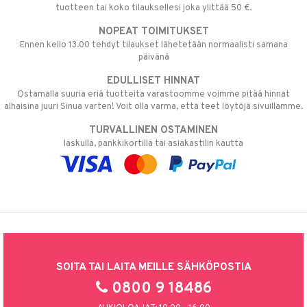
tuotteen tai koko tilauksellesi joka ylittää 50 €.
NOPEAT TOIMITUKSET
Ennen kello 13.00 tehdyt tilaukset lähetetään normaalisti samana
päivänä
EDULLISET HINNAT
Ostamalla suuria eriä tuotteita varastoomme voimme pitää hinnat
alhaisina juuri Sinua varten! Voit olla varma, että teet löytöjä sivuillamme.
TURVALLINEN OSTAMINEN
laskulla, pankkikortilla tai asiakastilin kautta
SOITA TAI LAITA MEILLE SÄHKÖPOSTIA
0800 9 18486