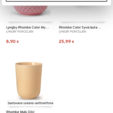
Lyngby Rhombe Color Munakuppi
Rhombe Color Syvä lautanen 24,5 cm
LYNGBY PORCELÆN
LYNGBY PORCELÆN
8,90
25,99
€
€
Saatavana useana vaihtoehtona
Rhombe Muki 33cl