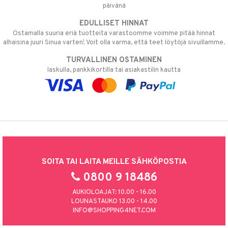
päivänä
EDULLISET HINNAT
Ostamalla suuria eriä tuotteita varastoomme voimme pitää hinnat
alhaisina juuri Sinua varten! Voit olla varma, että teet löytöjä sivuillamme.
TURVALLINEN OSTAMINEN
laskulla, pankkikortilla tai asiakastilin kautta
SOITA TAI LAITA MEILLE SÄHKÖPOSTIA
0800 9 18486
AUKIOLOAJAT: 10.00 - 16.00
LOUNASTAUKO 13.00 - 14.00
INFO@SHOPPING4NET.COM