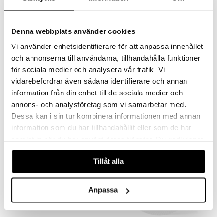
Denna webbplats använder cookies
Vi använder enhetsidentifierare för att anpassa innehållet
Saatavana useana vaihtoehtona
Saatavana useana vaihtoehtona
och annonserna till användarna, tillhandahålla funktioner
för sociala medier och analysera vår trafik. Vi
Lyngby Rhombe Color Kulho 11cm
Lyngby Rhombe Color Kulho 13cm
vidarebefordrar även sådana identifierare och annan
LYNGBY PORCELÆN
LYNGBY PORCELÆN
information från din enhet till de sociala medier och
15,90
19,90
21,80
alk.
€
€
(
€
)
annons- och analysföretag som vi samarbetar med.
Dessa kan i sin tur kombinera informationen med annan
information som du har tillhandahållit eller som de har
samlat in när du har använt deras tjänster. Du godkänner
våra cookies vid fortsatt användande av vår webbplats.
Tillåt alla
Anpassa