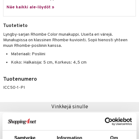
jat
s & Hyllyt
timet
lot
ksiä & vastauksia
Näe kaikki ale-löydöt »
al Art
karit & Koukut
ynttilät
n ruokinta
mput
tuotetta
ukut
lyt
tolamput
oneen tekstiilit
aistus
Tuotetieto
 verkkokaupasta
näkoristeet
nsäilytys & Korit
tälamput
anasetit
Lyngby-sarjan Rhombe Color munakuppi. Useita eri värejä.
avälineet
ustarvikkeet
Munakupissa on klassinen Rhombe-kuviointi. Sopii hienosti yhteen
sit
anat & Tyynyliinat
 Peitteet
muun Rhombe-posliinin kanssa.
Materiaali: Posliini
nyt & Peitot
maelämä
Koko: Halkaisija: 5 cm, Korkeus: 4,5 cm
aistus
Tuotenumero
ICC50-1-PI
Vinkkejä sinulle
-9%
Samtycke
Information
Om