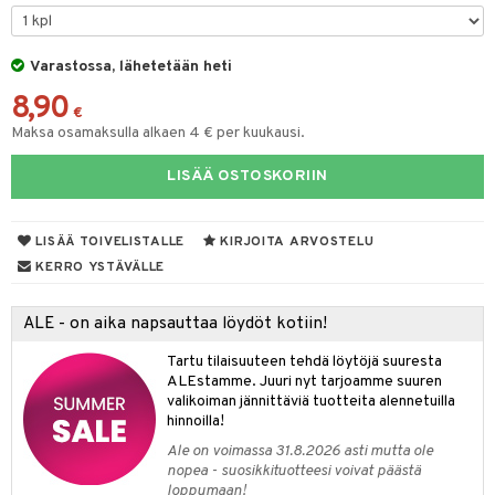
tyisveitset
& Baaritarvikkeet
Varastossa, lähetetään heti
ttiöveitset
ktroniikka
8,90
rinta- & Vihannesveitset
€
one
Maksa osamaksulla alkaen 4 € per kuukausi.
kkuulaudat
uone
uoneen sisustus
LISÄÄ OSTOSKORIIN
päveitset
one
oneen tarvikkeita
oneen koristelu
tsenteroittimet
a
oneen tekstiilit
 huonekalut
& Saalit
LISÄÄ TOIVELISTALLE
KIRJOITA ARVOSTELU
tsisetit
KERRO YSTÄVÄLLE
 lamput
tyynyt
tsitarvikkeet
uoneen säilytys
t
it & Koukut
ALE - on aika napsauttaa löydöt kotiin!
anasetit
uoneen tekstiilit
uotteet
risteet
Tartu tilaisuuteen tehdä löytöjä suuresta
ALEstamme. Juuri nyt tarjoamme suuren
anat & Tyynyliinat
ttöön
lytys
elu
 tekstiilit
valikoiman jännittäviä tuotteita alennetuilla
hinnoilla!
nyt & Peitot
kut
mot & Veistokset
s
iköt & Lyhdyt
tyynyt
 Grillaustarvikkeet
Ale on voimassa 31.8.2026 asti mutta ole
nsäilytys & Korit
lot
huonekalut
oneen tekstiilit
 & hyönteissuoja
iköt & Lyhdyt
nopea - suosikkituotteesi voivat päästä
spalvelu
loppumaan!