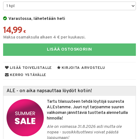
tyisveitset
& Baaritarvikkeet
Varastossa, lähetetään heti
ttiöveitset
ktroniikka
14,99
rinta- & Vihannesveitset
€
one
Maksa osamaksulla alkaen 4 € per kuukausi.
kkuulaudat
uone
uoneen sisustus
LISÄÄ OSTOSKORIIN
päveitset
one
oneen tarvikkeita
oneen koristelu
tsenteroittimet
a
oneen tekstiilit
 huonekalut
& Saalit
LISÄÄ TOIVELISTALLE
KIRJOITA ARVOSTELU
tsisetit
KERRO YSTÄVÄLLE
 lamput
tyynyt
tsitarvikkeet
uoneen säilytys
t
it & Koukut
ALE - on aika napsauttaa löydöt kotiin!
anasetit
uoneen tekstiilit
uotteet
risteet
Tartu tilaisuuteen tehdä löytöjä suuresta
ALEstamme. Juuri nyt tarjoamme suuren
anat & Tyynyliinat
ttöön
lytys
elu
 tekstiilit
valikoiman jännittäviä tuotteita alennetuilla
hinnoilla!
nyt & Peitot
kut
mot & Veistokset
s
iköt & Lyhdyt
tyynyt
 Grillaustarvikkeet
Ale on voimassa 31.8.2026 asti mutta ole
nsäilytys & Korit
lot
huonekalut
oneen tekstiilit
 & hyönteissuoja
iköt & Lyhdyt
nopea - suosikkituotteesi voivat päästä
spalvelu
loppumaan!