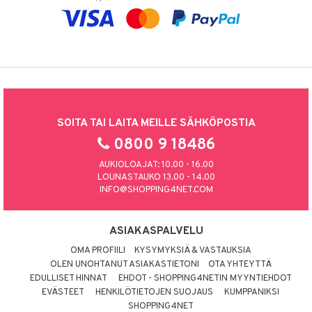
SOITA TAI LAITA MEILLE SÄHKÖPOSTIA
0800 9 18486
AUKIOLOAJAT: 10.00 - 16.00
LOUNASTAUKO 13.00 - 14.00
INFO@SHOPPING4NET.COM
ASIAKASPALVELU
OMA PROFIILI
KYSYMYKSIÄ & VASTAUKSIA
OLEN UNOHTANUT ASIAKASTIETONI
OTA YHTEYTTÄ
EDULLISET HINNAT
EHDOT - SHOPPING4NETIN MYYNTIEHDOT
EVÄSTEET
HENKILÖTIETOJEN SUOJAUS
KUMPPANIKSI
SHOPPING4NET