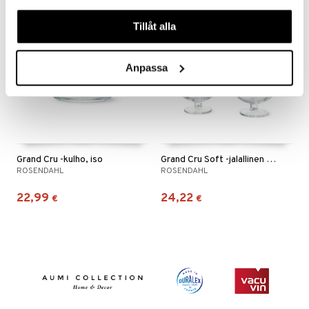
våra cookies vid fortsatt användande av vår webbplats.
Tillåt alla
Anpassa
Grand Cru -kulho, iso
Grand Cru Soft -jalallinen kulho 4 kpl pakkaus
ROSENDAHL
ROSENDAHL
22,99
24,22
€
€