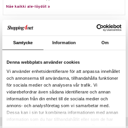
jat
s & Hyllyt
timet
lot
ksiä & vastauksia
Näe kaikki ale-löydöt »
al Art
karit & Koukut
ynttilät
n ruokinta
mput
tuotetta
ukut
lyt
tolamput
oneen tekstiilit
aistus
Tuotetieto
 verkkokaupasta
Keskikokoinen lasikulho, joka sopii monenlaiseen tarjoiluun. Voit
näkoristeet
nsäilytys & Korit
tälamput
anasetit
avälineet
ustarvikkeet
käyttää sitä salaattien ja muiden lisukkeiden tarjoilemiseen,
vispikulhona tai hedelmäkulhona. Grand Cru-sarjan Yksinkertainen
sit
anat & Tyynyliinat
 Peitteet
Samtycke
Information
Om
muotoilu tekee astiasta helppokäyttöisen erilaisissa
tarjoilukokonaisuuksissa.
nyt & Peitot
maelämä
Suunnittelija: Erik Bagger
Denna webbplats använder cookies
aistus
Koko: läpimitta: 20 cm. Leveys: 19,5 cm. Syvyys: 19,5 cm. Korkeus:
Vi använder enhetsidentifierare för att anpassa innehållet
7,8 cm. Materiaali: lyijytöntä lasia. Väri: kirkas.
och annonserna till användarna, tillhandahålla funktioner
Konepesun kestävä, maksimilämpötila 50-55° C.
för sociala medier och analysera vår trafik. Vi
vidarebefordrar även sådana identifierare och annan
Tuotenumero
information från din enhet till de sociala medier och
IVV15-1-XX
annons- och analysföretag som vi samarbetar med.
Dessa kan i sin tur kombinera informationen med annan
information som du har tillhandahållit eller som de har
Vinkkejä sinulle
samlat in när du har använt deras tjänster. Du godkänner