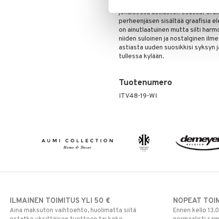
lasikoristeet ja tammenterhot, j
jokaisessa astiaston osassa. Gran
perheenjäsen sisältää graafisia e
on ainutlaatuinen mutta silti harmo
niiden suloinen ja nostalginen ilme
astiasta uuden suosikkisi syksyn 
tullessa kylään.
Tuotenumero
ITV48-19-WI
ILMAINEN TOIMITUS YLI 50 €
NOPEAT TOI
Aina maksuton vaihtoehto, huolimatta siitä
Ennen kello 13.