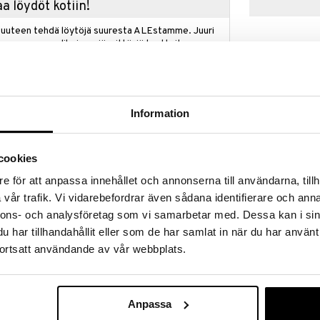
a löydöt kotiin!
isuuteen tehdä löytöjä suuresta ALEstamme. Juuri
mme suuren valikoiman jännittäviä tuotteita
a hinnoilla!
massa 31.8.2026 asti mutta ole nopea -
otteesi voivat päästä loppumaan!
i ale-löydöt »
Information
Saatavana
vaihtoe
cookies
Grand Cru Kan
 kylmien kuukausien viihtyisille hetkille. Ikoninen
uuninkestävää
e för att anpassa innehållet och annonserna till användarna, tillh
ka on minimalistinen Rosendahl-klassikko, on puettu
ROSENDAHL
Harmaa
lmaan norjalaisen Fam Irvollin maksimalistisilla
vår trafik. Vi vidarebefordrar även sådana identifierare och anna
6
valla hän ammentaa inspiraatiota menneisyydestä ja luo
alk.
€
nnons- och analysföretag som vi samarbetar med. Dessa kan i sin
in ja tunnelmallisen ilmeen. Sarjan lautasilla,
har tillhandahållit eller som de har samlat in när du har använt
eilla kohtaavat pohjoismainen luonto, klassiset
 ihanassa yhteispelissä. Grand Cru Cottage -kulhon
ortsatt användande av vår webbplats.
eltu kauniilla köynnöksellä, joka tyylikkäästi ympäröi
yttää pähkinöiden, pikkuleipien ja muiden herkkujen
riisipuurolle tai riisipuuroon jouluaattona, jolloin
dentää joulutunnelman. Grand Cru Cottagen
Anpassa
ksat, marjat, tyrni, linnut, hunajasydämet,