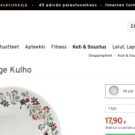
kesävinkkejä
-
45 päivän palautusoikeus -
Ilmainen toim
tuotteet
Apteekki
Fitness
Koti & Sisustus
Lelut, Lap
Shopping4net
»
Koti & Sis
ge Kulho
19 cm 
17,90
€
Maksa osamaksul