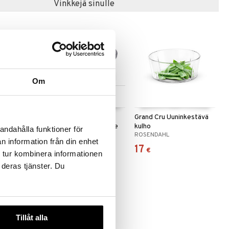
Vinkkejä sinulle
Om
 useana
Saatavana useana
htona
vaihtoehtona
si
Grand Cru Kansi
Grand Cru Uuninkestävä
n vuokaan
uuninkestävälle kulholle
kulho
andahålla funktioner för
ROSENDAHL
ROSENDAHL
n information från din enhet
6
17
alk.
€
€
 tur kombinera informationen
 deras tjänster. Du
Tillåt alla