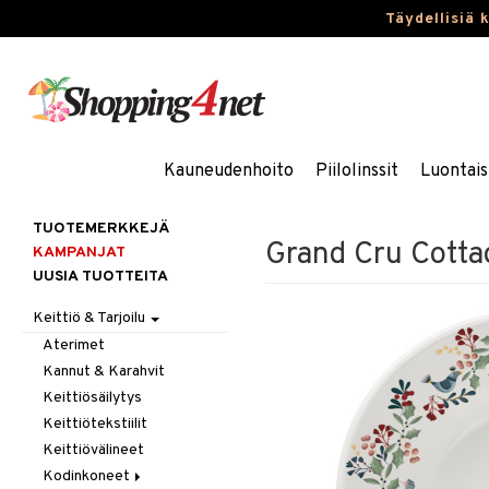
Täydellisiä 
Kauneudenhoito
Piilolinssit
Luontais
TUOTEMERKKEJÄ
Grand Cru Cotta
KAMPANJAT
UUSIA TUOTTEITA
Keittiö & Tarjoilu
Aterimet
Kannut & Karahvit
Keittiösäilytys
Keittiötekstiilit
Keittiövälineet
Kodinkoneet