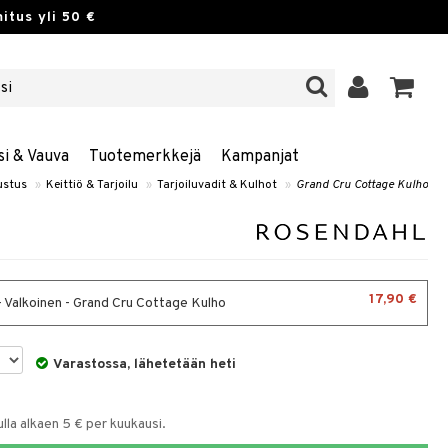
itus yli 50 €
si & Vauva
Tuotemerkkejä
Kampanjat
ustus
»
Keittiö & Tarjoilu
»
Tarjoiluvadit & Kulhot
»
Grand Cru Cottage Kulho
17,90 €
- Valkoinen - Grand Cru Cottage Kulho
Varastossa, lähetetään heti
la alkaen 5 € per kuukausi.