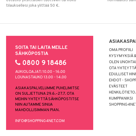
ostatko yksittäisen tuotteen tai koko
normaalisti sa
tilauksellesi joka ylittää 50 €.
ASIAKASPA
SOITA TAI LAITA MEILLE
OMA PROFIILI
SÄHKÖPOSTIA
KYSYMYKSIÄ &
0800 9 18486
OLEN UNOHTAN
OTA YHTEYTT
AUKIOLOAJAT: 10.00 - 16.00
EDULLISET HI
LOUNASTAUKO 13.00 - 14.00
EHDOT - SHOP
EVÄSTEET
ASIAKASPALVELUMME PUHELIMITSE
HENKILÖTIETO
ON SULJETTUNA 29.6.–27.7. OTA
KUMPPANIKSI
MEIHIN YHTEYTTÄ SÄHKÖPOSTITSE
NIIN AUTAMME SINUA
SHOPPING4NE
MAHDOLLISIMMAN PIAN.
INFO@SHOPPING4NET.COM