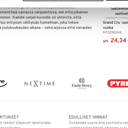
otka on koottu ainutlaatuiseen sommitelmaan
d Cru Cottage on kuin perhe, jossa jokainen
Saatavana
lementtejä samassa väripaletissa, niin että jokainen
vaihtoe
ninen. Kaikille sarjan kuvioille on yhteistä, että
 luo erityisen viihtyisän tunnelman, joka tekee
Grand Cru -uu
ja joulukuukauden aikana – sekä arjessa että vieraiden
vuoka
ROSENDAHL
24,34
alk.
MITUKSET
EDULLISET HINNAT
00 tehdyt tilaukset lähetetään
Ostamalla suuria eriä tuotteita 