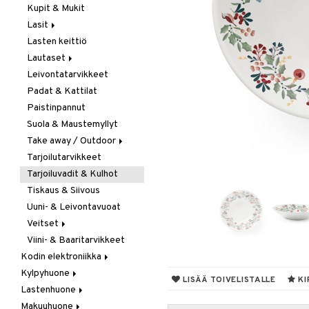
Kupit & Mukit
Kahvi, Tee & Espresso
Lasit
Leivänpaahtimet
Lasten keittiö
Mixerit &
Juoma- & Cocktailasit
Sähkövatkaimet
Lautaset
Juomalasit
Muut koneet
Leivontatarvikkeet
Olutlasit
Asetit
Vedenkeittimet
Padat & Kattilat
Shamppanjalasit
Ruokalautaset
Paistinpannut
Snapsi- & Aveclasit
Syvät lautaset
Suola & Maustemyllyt
Viinilasit
Take away / Outdoor
Whiskey- & Konjakkilasit
Tarjoilutarvikkeet
Eväslaatikot
Tarjoiluvadit & Kulhot
Pullot
Tiskaus & Siivous
Termoskannut
Uuni- & Leivontavuoat
Termosmukit
Veitset
Viini- & Baaritarvikkeet
Erityisveitset
Kodin elektroniikka
Keittiöveitset
Kylpyhuone
Ääni
Kuorinta- &
LISÄÄ TOIVELISTALLE
KI
Vihannesveitset
Lastenhuone
Kylpyhuoneen sisustus
Leikkuulaudat
Makuuhuone
Kylpyhuoneen tarvikkeita
Kylpyhuoneen koristelu