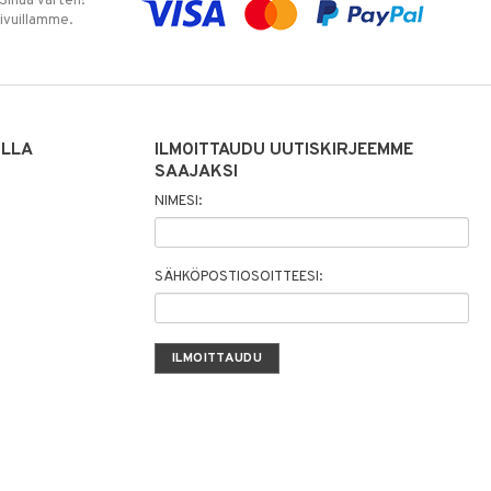
 Sinua varten!
sivuillamme.
ILLA
ILMOITTAUDU UUTISKIRJEEMME
SAAJAKSI
NIMESI:
SÄHKÖPOSTIOSOITTEESI: