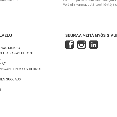
mana päivänä
voimme pitää hinnat alhaisina juuri
Voit olla varma, että teet löytöjä 
LVELU
SEURAA MEITÄ MYÖS SIVU
 VASTAUKSIA
UT ASIAKASTIETONI
Ä
NNAT
PING4NETIN MYYNTIEHDOT
JEN SUOJAUS
T