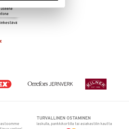
 useana
htona
ninkestävä
€
TURVALLINEN OSTAMINEN
varastoomme
laskulla, pankkikortilla tai asiakastilin kautta