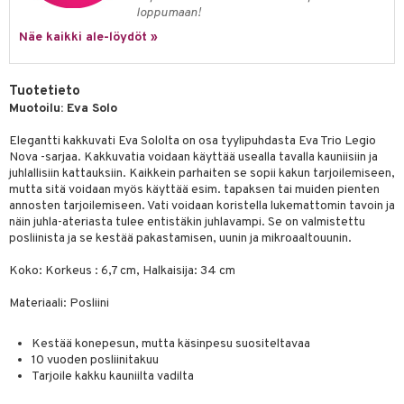
jat
s & Hyllyt
timet
lot
loppumaan!
ksiä & vastauksia
al Art
karit & Koukut
Näe kaikki ale-löydöt »
ynttilät
n ruokinta
mput
tuotetta
ukut
lyt
tolamput
oneen tekstiilit
aistus
 verkkokaupasta
Tuotetieto
näkoristeet
nsäilytys & Korit
tälamput
anasetit
avälineet
ustarvikkeet
Muotoilu: Eva Solo
sit
anat & Tyynyliinat
 Peitteet
Elegantti kakkuvati Eva Sololta on osa tyylipuhdasta Eva Trio Legio
Nova -sarjaa. Kakkuvatia voidaan käyttää usealla tavalla kauniisiin ja
nyt & Peitot
maelämä
juhlallisiin kattauksiin. Kaikkein parhaiten se sopii kakun tarjoilemiseen,
mutta sitä voidaan myös käyttää esim. tapaksen tai muiden pienten
aistus
annosten tarjoilemiseen. Vati voidaan koristella lukemattomin tavoin ja
näin juhla-ateriasta tulee entistäkin juhlavampi. Se on valmistettu
posliinista ja se kestää pakastamisen, uunin ja mikroaaltouunin.
Koko: Korkeus : 6,7 cm, Halkaisija: 34 cm
Materiaali: Posliini
Kestää konepesun, mutta käsinpesu suositeltavaa
10 vuoden posliinitakuu
Tarjoile kakku kauniilta vadilta