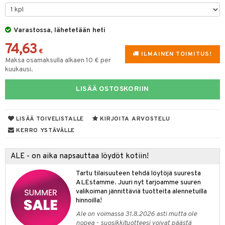
tyisveitset
& Baaritarvikkeet
Varastossa, lähetetään heti
ttiöveitset
ktroniikka
74,63
rinta- & Vihannesveitset
€
one
ILMAINEN TOIMITUS!
Maksa osamaksulla alkaen 10 € per
kkuulaudat
kuukausi.
uone
uoneen sisustus
päveitset
one
oneen tarvikkeita
oneen koristelu
LISÄÄ OSTOSKORIIN
tsenteroittimet
a
oneen tekstiilit
 huonekalut
& Saalit
tsisetit
LISÄÄ TOIVELISTALLE
KIRJOITA ARVOSTELU
 lamput
tyynyt
KERRO YSTÄVÄLLE
tsitarvikkeet
uoneen säilytys
t
it & Koukut
ALE - on aika napsauttaa löydöt kotiin!
anasetit
uoneen tekstiilit
uotteet
risteet
Tartu tilaisuuteen tehdä löytöjä suuresta
anat & Tyynyliinat
ttöön
lytys
elu
 tekstiilit
ALEstamme. Juuri nyt tarjoamme suuren
valikoiman jännittäviä tuotteita alennetuilla
nyt & Peitot
kut
mot & Veistokset
s
iköt & Lyhdyt
tyynyt
 Grillaustarvikkeet
hinnoilla!
nsäilytys & Korit
lot
huonekalut
oneen tekstiilit
 & hyönteissuoja
iköt & Lyhdyt
Ale on voimassa 31.8.2026 asti mutta ole
spalvelu
nopea - suosikkituotteesi voivat päästä