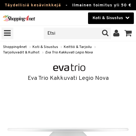
Täydellisiä kesävinkkejä
-
Ilmainen toimitus yli 50 €
Koti & Sisustus
ERKKEJÄ
Kauneudenhoito
JAT
UOTTEITA
Piilolinssit
Shopping4net
»
Koti & Sisustus
»
Keittiö & Tarjoilu
»
Tarjoiluvadit & Kulhot
»
Eva Trio Kakkuvati Legio Nova
Luontaistuotteet
 Tarjoilu
Apteekki
et
Eva Trio Kakkuvati Legio Nova
 & Karahvit
Fitness
säilytys
Koti & Sisustus
ekstiilit
Lelut, Lapsi & Vauva
välineet
Tuotemerkkejä
oneet
Kampanjat
vi, Tee & Espresso
 Mukit