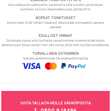
ILMAINEN TOIMITUS YLI 50 €
Aina maksuton vaihtoehto, huolimatta siitä ostatko yksittäisen
tuotteen tai koko tilauksellesi joka ylittää 50 €.
NOPEAT TOIMITUKSET
Ennen kello 13.00 tehdyt tilaukset lähetetään normaalisti samana
päivänä
EDULLISET HINNAT
Ostamalla suuria eriä tuotteita varastoomme voimme pitää hinnat
alhaisina juuri Sinua varten! Voit olla varma, että teet löytöjä sivuillamme.
TURVALLINEN OSTAMINEN
laskulla, pankkikortilla tai asiakastilin kautta
SOITA TAI LAITA MEILLE SÄHKÖPOSTIA