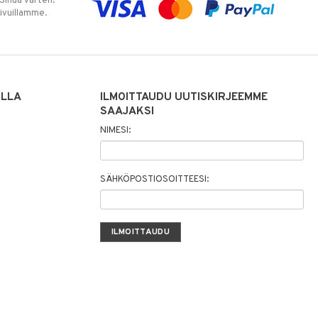
 Sinua varten!
sivuillamme.
ILLA
ILMOITTAUDU UUTISKIRJEEMME
SAAJAKSI
NIMESI:
SÄHKÖPOSTIOSOITTEESI: