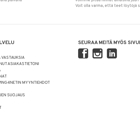
mana päivänä
voimme pitää hinnat alhaisina juuri
Voit olla varma, että teet löytöjä 
LVELU
SEURAA MEITÄ MYÖS SIVU
 VASTAUKSIA
UT ASIAKASTIETONI
Ä
NNAT
PING4NETIN MYYNTIEHDOT
JEN SUOJAUS
T