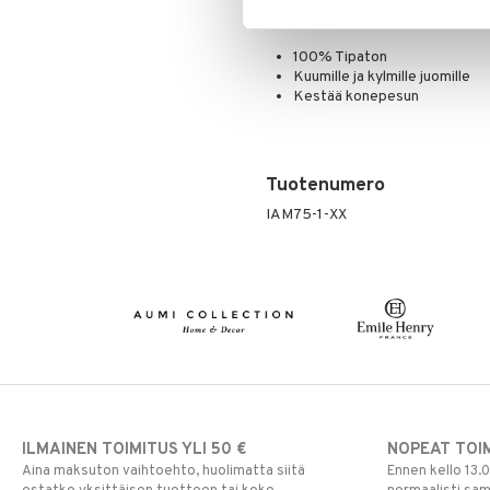
Materiaali: Borosilikaattilasi, Ru
100% Tipaton
Kuumille ja kylmille juomille
Kestää konepesun
Tuotenumero
IAM75-1-XX
ILMAINEN TOIMITUS YLI 50 €
NOPEAT TOI
Aina maksuton vaihtoehto, huolimatta siitä
Ennen kello 13.