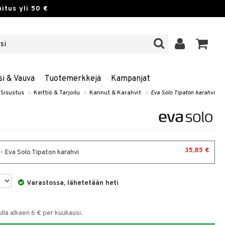
itus yli 50 €
si & Vauva
Tuotemerkkejä
Kampanjat
 Sisustus
»
Keittiö & Tarjoilu
»
Kannut & Karahvit
»
Eva Solo Tipaton karahvi
35,85 €
a - Eva Solo Tipaton karahvi
Varastossa, lähetetään heti
la alkaen 6 € per kuukausi.