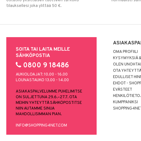
ostatko yksittäisen tuotteen tai koko
normaalisti sa
tilauksellesi joka ylittää 50 €.
ASIAKASPA
SOITA TAI LAITA MEILLE
OMA PROFIILI
SÄHKÖPOSTIA
KYSYMYKSIÄ &
0800 9 18486
OLEN UNOHTAN
OTA YHTEYTT
AUKIOLOAJAT: 10.00 - 16.00
EDULLISET HI
LOUNASTAUKO 13.00 - 14.00
EHDOT - SHOP
EVÄSTEET
ASIAKASPALVELUMME PUHELIMITSE
HENKILÖTIETO
ON SULJETTUNA 29.6.–27.7. OTA
KUMPPANIKSI
MEIHIN YHTEYTTÄ SÄHKÖPOSTITSE
NIIN AUTAMME SINUA
SHOPPING4NE
MAHDOLLISIMMAN PIAN.
INFO@SHOPPING4NET.COM