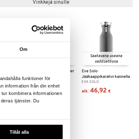
Vinkkejä sinulle
Om
Saatavana useana
vaihtoehtona
Eva Solo Dressingshaker
Eva Solo
rahvi
kaatonokalla
Jääkaappikarahvi kannella
andahålla funktioner för
EVA SOLO
EVA SOLO
n information från din enhet
28,36
46,92
€
alk.
€
 tur kombinera informationen
 deras tjänster. Du
Tillåt alla