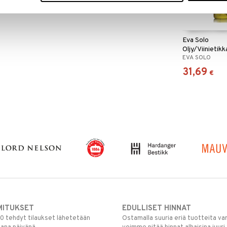
ostumaton teräs, Silikoni
Eva Solo
Oljy/Viinietik
EVA SOLO
kaatonokalla
31,69
€
MITUKSET
EDULLISET HINNAT
00 tehdyt tilaukset lähetetään
Ostamalla suuria eriä tuotteita 