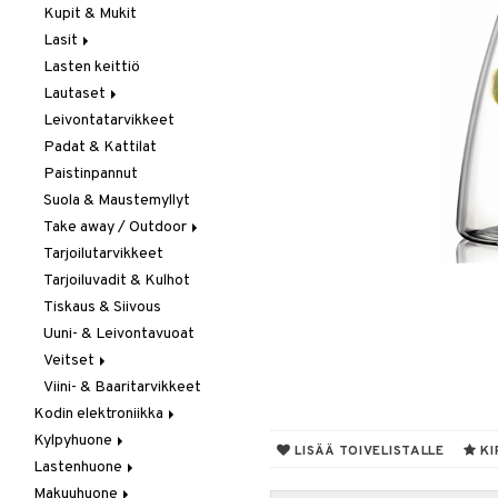
Kupit & Mukit
Kahvi, Tee & Espresso
Lasit
Leivänpaahtimet
Lasten keittiö
Mixerit &
Juoma- & Cocktailasit
Sähkövatkaimet
Lautaset
Juomalasit
Muut koneet
Leivontatarvikkeet
Olutlasit
Asetit
Vedenkeittimet
Padat & Kattilat
Shamppanjalasit
Ruokalautaset
Paistinpannut
Snapsi- & Aveclasit
Syvät lautaset
Suola & Maustemyllyt
Viinilasit
Take away / Outdoor
Whiskey- & Konjakkilasit
Tarjoilutarvikkeet
Eväslaatikot
Tarjoiluvadit & Kulhot
Pullot
Tiskaus & Siivous
Termoskannut
Uuni- & Leivontavuoat
Termosmukit
Veitset
Viini- & Baaritarvikkeet
Erityisveitset
Kodin elektroniikka
Keittiöveitset
Kylpyhuone
Ääni
Kuorinta- &
LISÄÄ TOIVELISTALLE
KI
Vihannesveitset
Lastenhuone
Kylpyhuoneen sisustus
Leikkuulaudat
Makuuhuone
Kylpyhuoneen tarvikkeita
Kylpyhuoneen koristelu