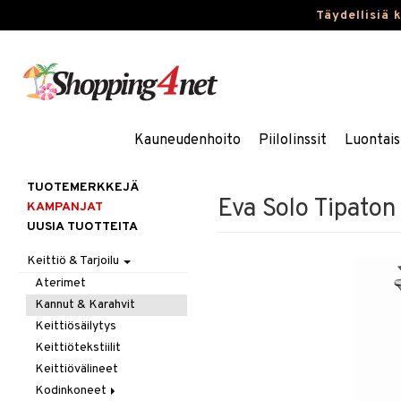
Täydellisiä 
Kauneudenhoito
Piilolinssit
Luontais
TUOTEMERKKEJÄ
Eva Solo Tipaton
KAMPANJAT
UUSIA TUOTTEITA
Keittiö & Tarjoilu
Aterimet
Kannut & Karahvit
Keittiösäilytys
Keittiötekstiilit
Keittiövälineet
Kodinkoneet