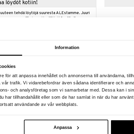
a löydöt kotiin!
isuuteen tehdä löytöjä suuresta ALEstamme. Juuri
mme suuren valikoiman jännittäviä tuotteita
a hinnoilla!
massa 31.8.2026 asti mutta ole nopea -
otteesi voivat päästä loppumaan!
i ale-löydöt »
Information
cookies
Eva Solo
Dekantointika
e för att anpassa innehållet och annonserna till användarna, tillh
EVA SOLO
ton reuna ja sitä voidaan käyttää kaikenlaisille
vår trafik. Vi vidarebefordrar även sådana identifierare och anna
59,89
intiin ja tarjoilemiseen.
€
nnons- och analysföretag som vi samarbetar med. Dessa kan i sin
hroja uudella liinalla, sillä karahvi on 100% tipaton.
har tillhandahållit eller som de har samlat in när du har använt
kuten kaatokansi, joka aukeaa kaadettaessa.
lle, sitruunasiivuille jne.
ortsatt användande av vår webbplats.
Eva Solo tyylikkään muotoilun ja käytännöllisyyden.
 12 cm
Anpassa