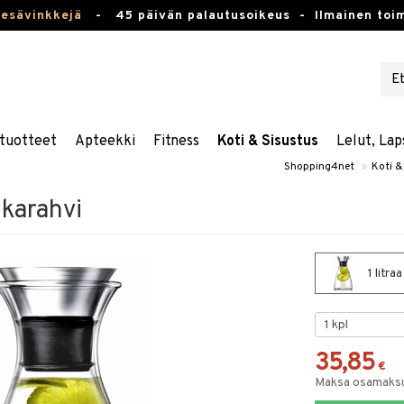
kesävinkkejä
-
45 päivän palautusoikeus -
Ilmainen toim
tuotteet
Apteekki
Fitness
Koti & Sisustus
Lelut, Lap
Shopping4net
»
Koti &
 karahvi
1 litra
35,85
€
Maksa osamaksul