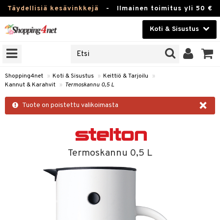
Täydellisiä kesävinkkejä
-
Ilmainen toimitus yli 50 €
Koti & Sisustus
ERKKEJÄ
Kauneudenhoito
JAT
UOTTEITA
Piilolinssit
Shopping4net
»
Koti & Sisustus
»
Keittiö & Tarjoilu
»
Kannut & Karahvit
»
Termoskannu 0,5 L
Luontaistuotteet
 Tarjoilu
×
Tuote on poistettu valikoimasta
Apteekki
et
 & Karahvit
Fitness
säilytys
Koti & Sisustus
Termoskannu 0,5 L
ekstiilit
Lelut, Lapsi & Vauva
välineet
Tuotemerkkejä
oneet
Kampanjat
vi, Tee & Espresso
 Mukit