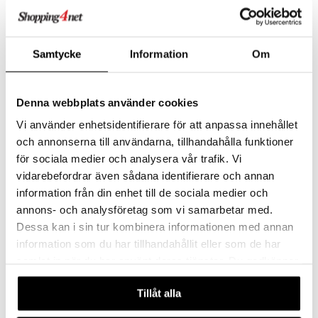
kampanja
jat
s & Hyllyt
timet
lot
ksiä & vastauksia
al Art
karit & Koukut
ynttilät
n ruokinta
mput
tuotetta
ukut
lyt
Samtycke
Information
Om
tolamput
oneen tekstiilit
aistus
 verkkokaupasta
näkoristeet
nsäilytys & Korit
tälamput
anasetit
avälineet
ustarvikkeet
sit
Denna webbplats använder cookies
anat & Tyynyliinat
 Peitteet
Vi använder enhetsidentifierare för att anpassa innehållet
nyt & Peitot
maelämä
Blue Italian teekannu
City Karahvi
och annonserna till användarna, tillhandahålla funktioner
SPODE
ORREFORS
aistus
för sociala medier och analysera vår trafik. Vi
vidarebefordrar även sådana identifierare och annan
152,90
164,90
194
€
€
(
€
)
information från din enhet till de sociala medier och
annons- och analysföretag som vi samarbetar med.
Dessa kan i sin tur kombinera informationen med annan
-32%
information som du har tillhandahållit eller som de har
samlat in när du har använt deras tjänster. Du godkänner
våra cookies vid fortsatt användande av vår webbplats.
Tillåt alla