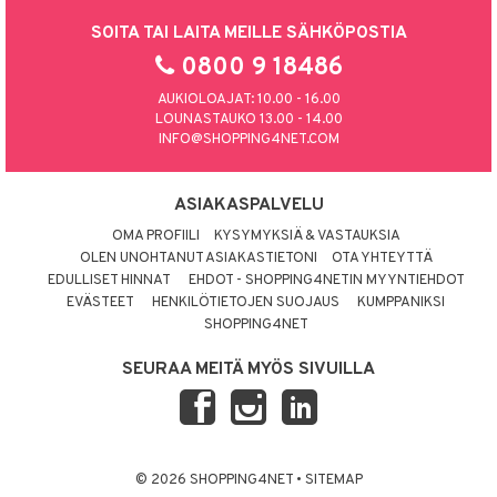
SOITA TAI LAITA MEILLE SÄHKÖPOSTIA
0800 9 18486
AUKIOLOAJAT: 10.00 - 16.00
LOUNASTAUKO 13.00 - 14.00
INFO@SHOPPING4NET.COM
ASIAKASPALVELU
OMA PROFIILI
KYSYMYKSIÄ & VASTAUKSIA
OLEN UNOHTANUT ASIAKASTIETONI
OTA YHTEYTTÄ
EDULLISET HINNAT
EHDOT - SHOPPING4NETIN MYYNTIEHDOT
EVÄSTEET
HENKILÖTIETOJEN SUOJAUS
KUMPPANIKSI
SHOPPING4NET
SEURAA MEITÄ MYÖS SIVUILLA
© 2026 SHOPPING4NET
•
SITEMAP