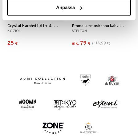
Anpassa
Saatavana useana vaihtoehtona
Crystal Karahvi 1,6 l + 4 lasia
Emma termoskannu kahvi 1,2L
KOZIOL
STELTON
25
79
116,99
€
alk.
€
(
€
)