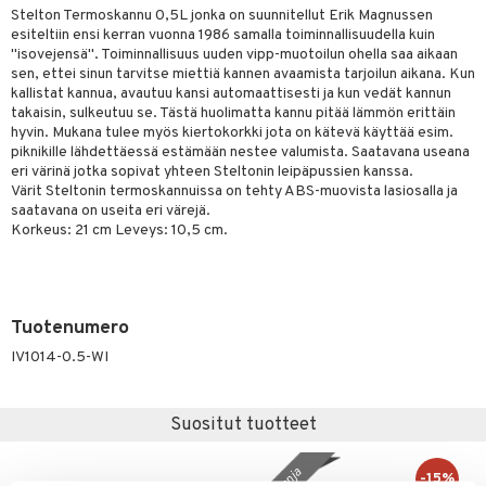
Stelton Termoskannu 0,5L jonka on suunnitellut Erik Magnussen
tyisveitset
esiteltiin ensi kerran vuonna 1986 samalla toiminnallisuudella kuin
& Baaritarvikkeet
"isovejensä". Toiminnallisuus uuden vipp-muotoilun ohella saa aikaan
ttiöveitset
sen, ettei sinun tarvitse miettiä kannen avaamista tarjoilun aikana. Kun
ktroniikka
kallistat kannua, avautuu kansi automaattisesti ja kun vedät kannun
rinta- & Vihannesveitset
one
takaisin, sulkeutuu se. Tästä huolimatta kannu pitää lämmön erittäin
hyvin. Mukana tulee myös kiertokorkki jota on kätevä käyttää esim.
kkuulaudat
uone
uoneen sisustus
piknikille lähdettäessä estämään nestee valumista. Saatavana useana
eri värinä jotka sopivat yhteen Steltonin leipäpussien kanssa.
päveitset
one
oneen tarvikkeita
oneen koristelu
Värit Steltonin termoskannuissa on tehty ABS-muovista lasiosalla ja
saatavana on useita eri värejä.
tsenteroittimet
a
oneen tekstiilit
 huonekalut
& Saalit
Korkeus: 21 cm Leveys: 10,5 cm.
tsisetit
 lamput
tyynyt
tsitarvikkeet
uoneen säilytys
t
it & Koukut
Tuotenumero
anasetit
uoneen tekstiilit
uotteet
risteet
IV1014-0.5-WI
anat & Tyynyliinat
ttöön
lytys
elu
 tekstiilit
nyt & Peitot
kut
mot & Veistokset
s
iköt & Lyhdyt
tyynyt
 Grillaustarvikkeet
Suositut tuotteet
nsäilytys & Korit
lot
huonekalut
oneen tekstiilit
 & hyönteissuoja
iköt & Lyhdyt
spalvelu
-15%