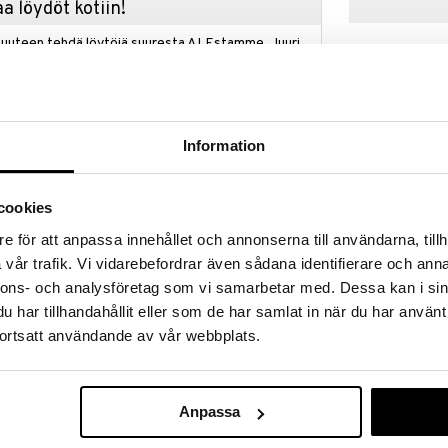
a löydöt kotiin!
isuuteen tehdä löytöjä suuresta ALEstamme. Juuri
mme suuren valikoiman jännittäviä tuotteita
a hinnoilla!
massa 31.8.2026 asti mutta ole nopea -
otteesi voivat päästä loppumaan!
Information
i ale-löydöt »
cookies
Heritage Green
e för att anpassa innehållet och annonserna till användarna, tillh
1 L on elegantti ja toiminnallinen keskipiste
Aamiaiskulho
ussa. Kuvio – tunnettu Spoden ikonisesta Blue Italian
vår trafik. Vi vidarebefordrar även sådana identifierare och anna
SPODE
ässä, vihreässä sävyssä, joka antaa uuden ilmeen
nnons- och analysföretag som vi samarbetar med. Dessa kan i sin
24,90
€
har tillhandahållit eller som de har samlat in när du har använt
aista maaseutua, kehystettynä yksityiskohtaisella
ortsatt användande av vår webbplats.
la, joka kulkee teekannun kauniisti kaartuvan muodon
tilavuus tekee siitä täydellisen sekä arkipäivän
tilaisuuksiin. Hyvin tasapainotettu nokka ja nuppikansi
an tarjoilun.
Anpassa
nglannissa – missä sukupolvet käsityöläisiä ovat