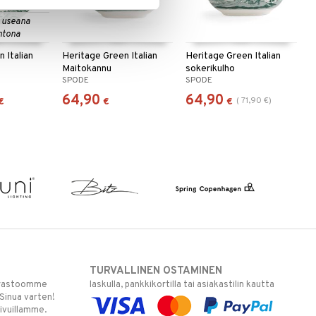
 useana
htona
 Italian
Heritage Green Italian
Heritage Green Italian
Maitokannu
sokerikulho
SPODE
SPODE
64,90
64,90
(
71,90
€
)
€
€
€
TURVALLINEN OSTAMINEN
varastoomme
laskulla, pankkikortilla tai asiakastilin kautta
 Sinua varten!
sivuillamme.