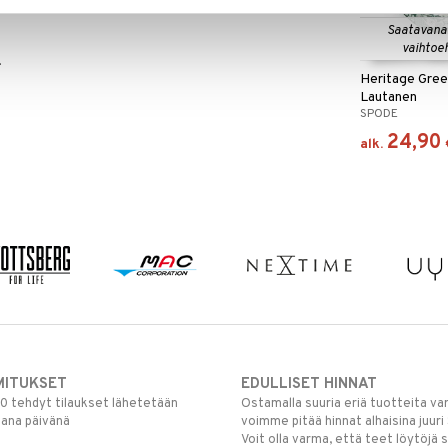
700-luvulta lähtien.
Saatavana
vaihtoe
.
Heritage Green
Lautanen
SPODE
24,90
alk.
MITUKSET
EDULLISET HINNAT
00 tehdyt tilaukset lähetetään
Ostamalla suuria eriä tuotteita 
mana päivänä
voimme pitää hinnat alhaisina juuri
Voit olla varma, että teet löytöjä 