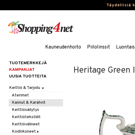
Täydellisiä 
Kauneudenhoito
Piilolinssit
Luontais
TUOTEMERKKEJÄ
Heritage Green I
KAMPANJAT
UUSIA TUOTTEITA
Keittiö & Tarjoilu
Aterimet
Kannut & Karahvit
Keittiösäilytys
Keittiötekstiilit
Keittiövälineet
Kodinkoneet