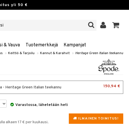
itus yli 50 €
si & Vauva
Tuotemerkkejä
Kampanjat
us
»
Keittiö & Tarjoilu
»
Kannut & Karahvit
»
Heritage Green Italian teekannu
150,94 €
raa - Heritage Green Italian teekannu
Varastossa, lähetetään heti
ILMAINEN TOIMITUS!
la alkaen 17 € per kuukausi.