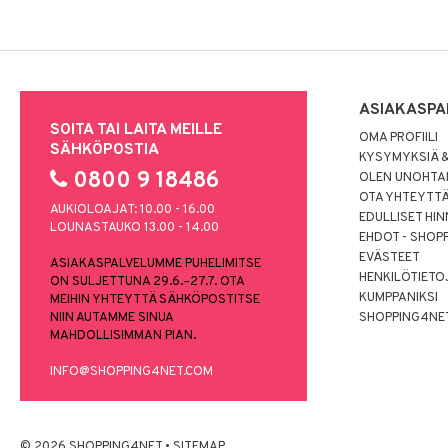
ASIAKASPA
SOITA TAI LAITA MEILLE
OMA PROFIILI
SÄHKÖPOSTIA
KYSYMYKSIÄ &
0800 9 18486
OLEN UNOHTAN
OTA YHTEYTT
AUKIOLOAJAT: 10.00 - 16.00
EDULLISET HI
LOUNASTAUKO 13.00 - 14.00
EHDOT - SHOP
EVÄSTEET
ASIAKASPALVELUMME PUHELIMITSE
HENKILÖTIETO
ON SULJETTUNA 29.6.–27.7. OTA
KUMPPANIKSI
MEIHIN YHTEYTTÄ SÄHKÖPOSTITSE
NIIN AUTAMME SINUA
SHOPPING4NE
MAHDOLLISIMMAN PIAN.
INFO@SHOPPING4NET.COM
© 2026 SHOPPING4NET
•
SITEMAP