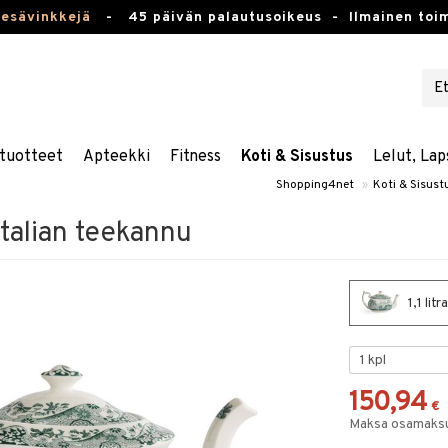
kesävinkkejä
-
45 päivän palautusoikeus -
Ilmainen toim
tuotteet
Apteekki
Fitness
Koti & Sisustus
Lelut, Lap
Shopping4net
»
Koti & Sisust
talian teekannu
1,1 lit
150,94
€
Maksa osamaksul