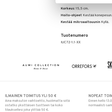
jalostaneet brittiläistä posliinia 1
Korkeus:
15,5 cm.
Hoito-ohjeet
Kestää konepesun
Kestää mikroaaltouunin
Kyllä.
Tuotenumero
IUC72-1.1-XX
ILMAINEN TOIMITUS YLI 50 €
NOPEAT TOI
Aina maksuton vaihtoehto, huolimatta siitä
Ennen kello 13.
ostatko yksittäisen tuotteen tai koko
normaalisti sa
tilauksellesi joka ylittää 50 €.