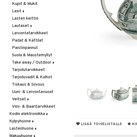
Kupit & Mukit
Kahvi, Tee & Espresso
Lasit
Leivänpaahtimet
Lasten keittiö
Mixerit &
Juoma- & Cocktailasit
Sähkövatkaimet
Lautaset
Juomalasit
Muut koneet
Leivontatarvikkeet
Olutlasit
Asetit
Vedenkeittimet
Padat & Kattilat
Shamppanjalasit
Ruokalautaset
Paistinpannut
Snapsi- & Aveclasit
Syvät lautaset
Suola & Maustemyllyt
Viinilasit
Take away / Outdoor
Whiskey- & Konjakkilasit
Tarjoilutarvikkeet
Eväslaatikot
Tarjoiluvadit & Kulhot
Pullot
Tiskaus & Siivous
Termoskannut
Uuni- & Leivontavuoat
Termosmukit
Veitset
Viini- & Baaritarvikkeet
Erityisveitset
Kodin elektroniikka
Keittiöveitset
Kylpyhuone
Ääni
Kuorinta- &
LISÄÄ TOIVELISTALLE
KI
Vihannesveitset
Lastenhuone
Kylpyhuoneen sisustus
Leikkuulaudat
Makuuhuone
Kylpyhuoneen tarvikkeita
Kylpyhuoneen koristelu