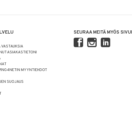
LVELU
SEURAA MEITÄ MYÖS SIVU
 VASTAUKSIA
UT ASIAKASTIETONI
Ä
NNAT
PING4NETIN MYYNTIEHDOT
JEN SUOJAUS
T