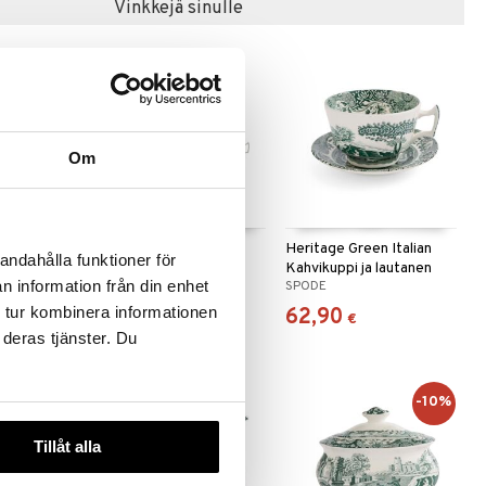
Vinkkejä sinulle
Om
 Italian
Heritage Green Italian
Heritage Green Italian
andahålla funktioner för
Aloitussetti
Kahvikuppi ja lautanen
n information från din enhet
SPODE
SPODE
 tur kombinera informationen
246,90
62,90
€
€
 deras tjänster. Du
-10%
Tillåt alla