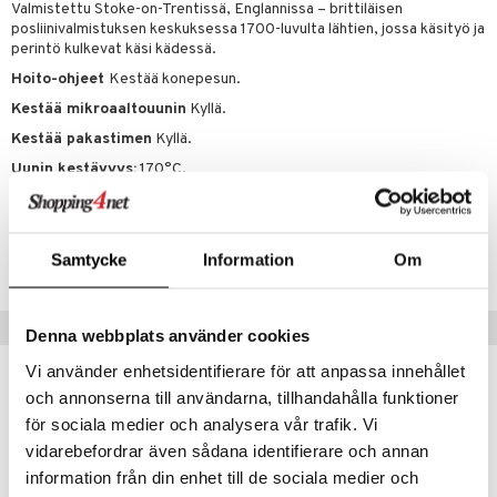
Valmistettu Stoke-on-Trentissä, Englannissa – brittiläisen
posliinivalmistuksen keskuksessa 1700-luvulta lähtien, jossa käsityö ja
perintö kulkevat käsi kädessä.
Hoito-ohjeet
Kestää konepesun.
Kestää mikroaaltouunin
Kyllä.
Kestää pakastimen
Kyllä.
Uunin kestävyys:
170°C.
Tuotenumero
IUC67-15-XX
Samtycke
Information
Om
Vinkkejä sinulle
Denna webbplats använder cookies
Vi använder enhetsidentifierare för att anpassa innehållet
-7%
och annonserna till användarna, tillhandahålla funktioner
för sociala medier och analysera vår trafik. Vi
vidarebefordrar även sådana identifierare och annan
information från din enhet till de sociala medier och