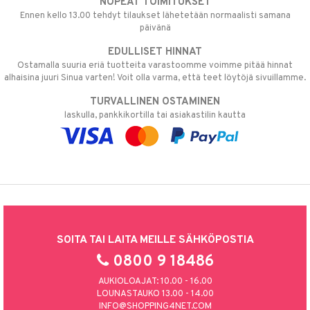
NOPEAT TOIMITUKSET
Ennen kello 13.00 tehdyt tilaukset lähetetään normaalisti samana
päivänä
EDULLISET HINNAT
Ostamalla suuria eriä tuotteita varastoomme voimme pitää hinnat
alhaisina juuri Sinua varten! Voit olla varma, että teet löytöjä sivuillamme.
TURVALLINEN OSTAMINEN
laskulla, pankkikortilla tai asiakastilin kautta
SOITA TAI LAITA MEILLE SÄHKÖPOSTIA
0800 9 18486
AUKIOLOAJAT: 10.00 - 16.00
LOUNASTAUKO 13.00 - 14.00
INFO@SHOPPING4NET.COM