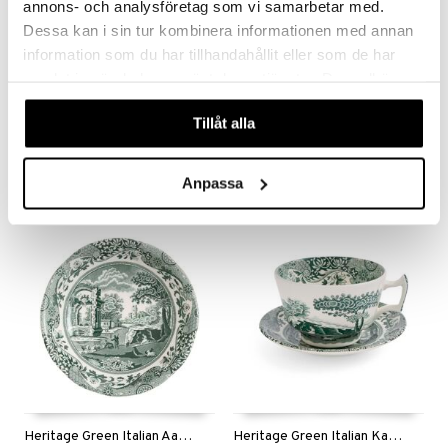
annons- och analysföretag som vi samarbetar med.
Dessa kan i sin tur kombinera informationen med annan
information som du har tillhandahållit eller som de har
samlat in när du har använt deras tjänster. Du godkänner
våra cookies vid fortsatt användande av vår webbplats.
Heritage Green espressokuppi ja lautanen
Heritage Green italialainen keittolautanen
SPODE
SPODE
Tillåt alla
49,90
26,90
28,90
€
€
(
€
)
Anpassa
Heritage Green Italian Aamiaiskulho
Heritage Green Italian Kahvikuppi ja lautanen