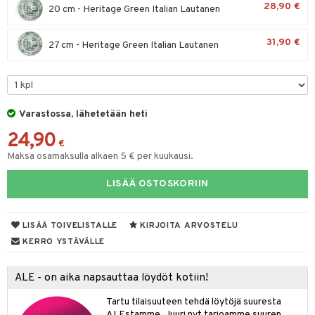
28,90 €
20 cm - Heritage Green Italian Lautanen
moskannut
 & Siivous
31,90 €
mosmukit
27 cm - Heritage Green Italian Lautanen
& Leivontavuoat
tyisveitset
& Baaritarvikkeet
Varastossa, lähetetään heti
ttiöveitset
ktroniikka
24,90
rinta- & Vihannesveitset
€
one
Maksa osamaksulla alkaen 5 € per kuukausi.
kkuulaudat
uone
uoneen sisustus
LISÄÄ OSTOSKORIIN
päveitset
one
oneen tarvikkeita
oneen koristelu
tsenteroittimet
a
oneen tekstiilit
 huonekalut
& Saalit
LISÄÄ TOIVELISTALLE
KIRJOITA ARVOSTELU
tsisetit
KERRO YSTÄVÄLLE
 lamput
tyynyt
tsitarvikkeet
uoneen säilytys
t
it & Koukut
ALE - on aika napsauttaa löydöt kotiin!
anasetit
uoneen tekstiilit
uotteet
risteet
Tartu tilaisuuteen tehdä löytöjä suuresta
ALEstamme. Juuri nyt tarjoamme suuren