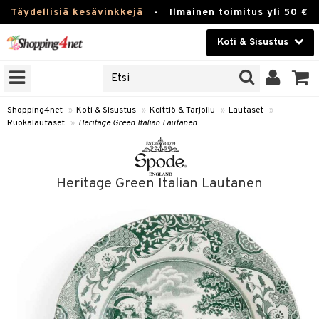
Täydellisiä kesävinkkejä
-
Ilmainen toimitus yli 50 €
Koti & Sisustus
ERKKEJÄ
Kauneudenhoito
JAT
UOTTEITA
Piilolinssit
Shopping4net
»
Koti & Sisustus
»
Keittiö & Tarjoilu
»
Lautaset
»
Ruokalautaset
»
Heritage Green Italian Lautanen
Luontaistuotteet
 Tarjoilu
Apteekki
et
Heritage Green Italian Lautanen
 & Karahvit
Fitness
säilytys
Koti & Sisustus
ekstiilit
Lelut, Lapsi & Vauva
välineet
Tuotemerkkejä
oneet
Kampanjat
vi, Tee & Espresso
 Mukit