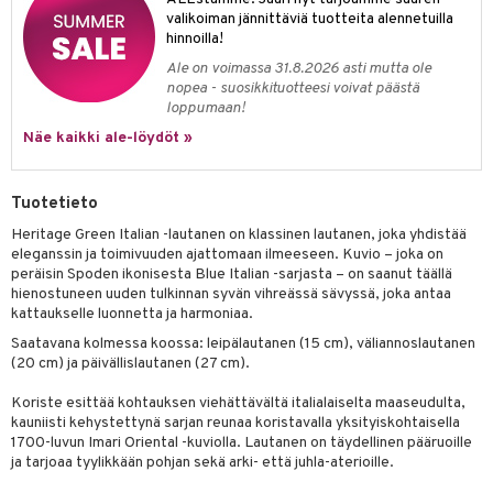
anat & Tyynyliinat
ttöön
lytys
elu
 tekstiilit
valikoiman jännittäviä tuotteita alennetuilla
hinnoilla!
nyt & Peitot
kut
mot & Veistokset
s
iköt & Lyhdyt
tyynyt
 Grillaustarvikkeet
Ale on voimassa 31.8.2026 asti mutta ole
nsäilytys & Korit
lot
huonekalut
oneen tekstiilit
 & hyönteissuoja
iköt & Lyhdyt
nopea - suosikkituotteesi voivat päästä
spalvelu
loppumaan!
jat
s & Hyllyt
timet
lot
Näe kaikki ale-löydöt »
ksiä & vastauksia
al Art
karit & Koukut
ynttilät
n ruokinta
mput
tuotetta
ukut
lyt
tolamput
oneen tekstiilit
aistus
Tuotetieto
 verkkokaupasta
näkoristeet
nsäilytys & Korit
Heritage Green Italian -lautanen on klassinen lautanen, joka yhdistää
tälamput
anasetit
avälineet
ustarvikkeet
eleganssin ja toimivuuden ajattomaan ilmeeseen. Kuvio – joka on
sit
anat & Tyynyliinat
peräisin Spoden ikonisesta Blue Italian -sarjasta – on saanut täällä
 Peitteet
hienostuneen uuden tulkinnan syvän vihreässä sävyssä, joka antaa
nyt & Peitot
kattaukselle luonnetta ja harmoniaa.
maelämä
Saatavana kolmessa koossa: leipälautanen (15 cm), väliannoslautanen
aistus
(20 cm) ja päivällislautanen (27 cm).
Koriste esittää kohtauksen viehättävältä italialaiselta maaseudulta,
kauniisti kehystettynä sarjan reunaa koristavalla yksityiskohtaisella
1700-luvun Imari Oriental -kuviolla. Lautanen on täydellinen pääruoille
ja tarjoaa tyylikkään pohjan sekä arki- että juhla-aterioille.