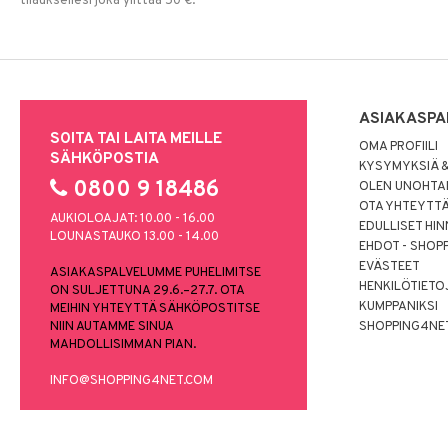
tilauksellesi joka ylittää 50 €.
ASIAKASPA
SOITA TAI LAITA MEILLE
OMA PROFIILI
SÄHKÖPOSTIA
KYSYMYKSIÄ &
0800 9 18486
OLEN UNOHTAN
OTA YHTEYTT
AUKIOLOAJAT: 10.00 - 16.00
EDULLISET HI
LOUNASTAUKO 13.00 - 14.00
EHDOT - SHOP
EVÄSTEET
ASIAKASPALVELUMME PUHELIMITSE
HENKILÖTIETO
ON SULJETTUNA 29.6.–27.7. OTA
KUMPPANIKSI
MEIHIN YHTEYTTÄ SÄHKÖPOSTITSE
NIIN AUTAMME SINUA
SHOPPING4NE
MAHDOLLISIMMAN PIAN.
INFO@SHOPPING4NET.COM