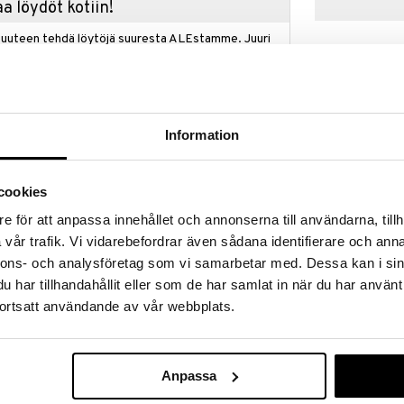
a löydöt kotiin!
isuuteen tehdä löytöjä suuresta ALEstamme. Juuri
mme suuren valikoiman jännittäviä tuotteita
a hinnoilla!
massa 31.8.2026 asti mutta ole nopea -
otteesi voivat päästä loppumaan!
Information
i ale-löydöt »
cookies
Teekannu Cyli
skannu on nyt saatavana elegantin himmeänharmaana,
e för att anpassa innehållet och annonserna till användarna, tillh
aikutteiseen tyyliin. Kätevä korkki avautuu nappia
STELTON
vår trafik. Vi vidarebefordrar även sådana identifierare och anna
sen lämpimänä, koska sinun ei tarvitse avata korkkia
206
nnons- och analysföretag som vi samarbetar med. Dessa kan i sin
(
302
maa joutumasta kannuun sisälle. Hyvä lahjaidea
€
har tillhandahållit eller som de har samlat in när du har använt
valmistettu Grand Cru -termoskannu on luksusversio
ortsatt användande av vår webbplats.
usta. Siinä on kätevä painalluksella avautuva
 ei tiputtele ja pitää hyvin lämmön. Hyvä lahjaidea
joka arvostat huolella valmistettua tanskalaista
siä termoskannuja on valmistettu rajallisesti Grand
Anpassa
si ja niitä on myynnissä vain rajallinen määrä.