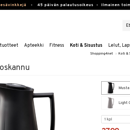
kesävinkkejä
-
45 päivän palautusoikeus -
Ilmainen toim
tuotteet
Apteekki
Fitness
Koti & Sisustus
Lelut, Lap
Shopping4net
»
Koti & 
moskannu
Musta 
Light 