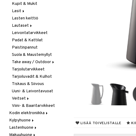
Kupit & Mukit
Kahvi, Tee & Espresso
Lasit
Leivänpaahtimet
Lasten keittiö
Mixerit &
Juoma- & Cocktailasit
Sähkövatkaimet
Lautaset
Juomalasit
Muut koneet
Leivontatarvikkeet
Olutlasit
Asetit
Vedenkeittimet
Padat & Kattilat
Shamppanjalasit
Ruokalautaset
Paistinpannut
Snapsi- & Aveclasit
Syvät lautaset
Suola & Maustemyllyt
Viinilasit
Take away / Outdoor
Whiskey- & Konjakkilasit
Tarjoilutarvikkeet
Eväslaatikot
Tarjoiluvadit & Kulhot
Pullot
Tiskaus & Siivous
Termoskannut
Uuni- & Leivontavuoat
Termosmukit
Veitset
Viini- & Baaritarvikkeet
Erityisveitset
Kodin elektroniikka
Keittiöveitset
Kylpyhuone
Ääni
Kuorinta- &
LISÄÄ TOIVELISTALLE
KI
Vihannesveitset
Lastenhuone
Kylpyhuoneen sisustus
Leikkuulaudat
Makuuhuone
Kylpyhuoneen tarvikkeita
Kylpyhuoneen koristelu