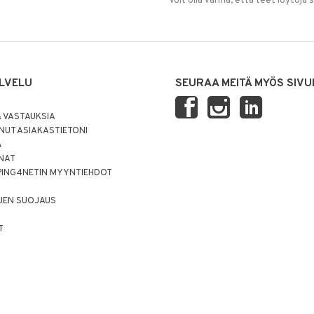
Voit olla varma, että teet löytöjä 
LVELU
SEURAA MEITÄ MYÖS SIVU
 VASTAUKSIA
UT ASIAKASTIETONI
Ä
NNAT
PING4NETIN MYYNTIEHDOT
JEN SUOJAUS
T