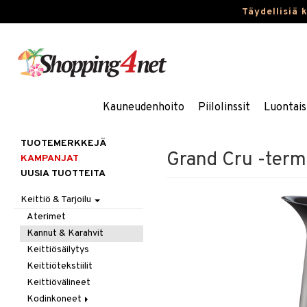
Täydellisiä 
Kauneudenhoito
Piilolinssit
Luontais
TUOTEMERKKEJÄ
Grand Cru -ter
KAMPANJAT
UUSIA TUOTTEITA
Keittiö & Tarjoilu
Aterimet
Kannut & Karahvit
Keittiösäilytys
Keittiötekstiilit
Keittiövälineet
Kodinkoneet