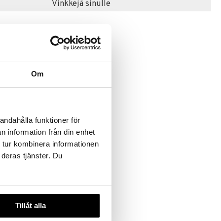
Vinkkejä sinulle
-32%
Om
nda Line
andahålla funktioner för
n information från din enhet
 tur kombinera informationen
,99
€
)
 deras tjänster. Du
Tillåt alla