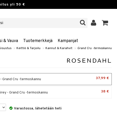
itus yli 50 €
si & Vauva
Tuotemerkkejä
Kampanjat
Sisustus
»
Keittiö & Tarjoilu
»
Kannut & Karahvit
»
Grand Cru -termoskannu
37,99 €
- Grand Cru -termoskannu
38 €
Grey - Grand Cru -termoskannu
Varastossa, lähetetään heti