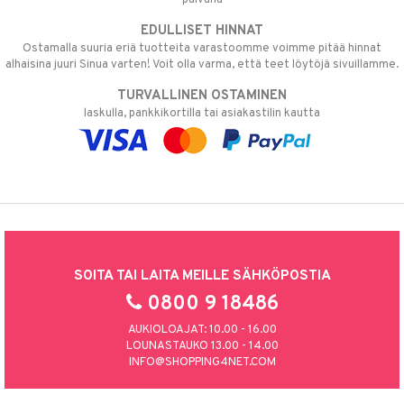
EDULLISET HINNAT
Ostamalla suuria eriä tuotteita varastoomme voimme pitää hinnat
alhaisina juuri Sinua varten! Voit olla varma, että teet löytöjä sivuillamme.
TURVALLINEN OSTAMINEN
laskulla, pankkikortilla tai asiakastilin kautta
SOITA TAI LAITA MEILLE SÄHKÖPOSTIA
0800 9 18486
AUKIOLOAJAT: 10.00 - 16.00
LOUNASTAUKO 13.00 - 14.00
INFO@SHOPPING4NET.COM