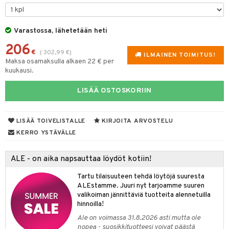
tyisveitset
& Baaritarvikkeet
Varastossa, lähetetään heti
ttiöveitset
ktroniikka
206
rinta- & Vihannesveitset
€
(
302,99
€
)
one
ILMAINEN TOIMITUS!
Maksa osamaksulla alkaen 22 € per
kkuulaudat
kuukausi.
uone
uoneen sisustus
päveitset
one
oneen tarvikkeita
oneen koristelu
LISÄÄ OSTOSKORIIN
tsenteroittimet
a
oneen tekstiilit
 huonekalut
& Saalit
tsisetit
LISÄÄ TOIVELISTALLE
KIRJOITA ARVOSTELU
 lamput
tyynyt
KERRO YSTÄVÄLLE
tsitarvikkeet
uoneen säilytys
t
it & Koukut
ALE - on aika napsauttaa löydöt kotiin!
anasetit
uoneen tekstiilit
uotteet
risteet
Tartu tilaisuuteen tehdä löytöjä suuresta
anat & Tyynyliinat
ttöön
lytys
elu
 tekstiilit
ALEstamme. Juuri nyt tarjoamme suuren
valikoiman jännittäviä tuotteita alennetuilla
nyt & Peitot
kut
mot & Veistokset
s
iköt & Lyhdyt
tyynyt
 Grillaustarvikkeet
hinnoilla!
nsäilytys & Korit
lot
huonekalut
oneen tekstiilit
 & hyönteissuoja
iköt & Lyhdyt
Ale on voimassa 31.8.2026 asti mutta ole
spalvelu
nopea - suosikkituotteesi voivat päästä