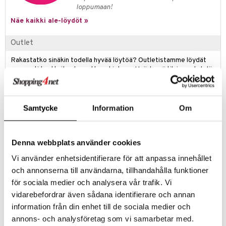
jat
s & Hyllyt
timet
lot
loppumaan!
ksiä & vastauksia
al Art
karit & Koukut
Näe kaikki ale-löydöt »
ynttilät
n ruokinta
mput
tuotetta
ukut
lyt
tolamput
oneen tekstiilit
aistus
Outlet
 verkkokaupasta
näkoristeet
nsäilytys & Korit
tälamput
anasetit
avälineet
ustarvikkeet
Rakastatko sinäkin todella hyvää löytöä? Outletistamme löydät
runsaasti tuotteita alennettuun hintaan. Hyödynnä tilaisuus tehdä
sit
anat & Tyynyliinat
 Peitteet
löytöjä, kun suosikkituotteitasi on vielä jäljellä.
nyt & Peitot
maelämä
Tarjous on voimassa niin kauan kuin varastoa riittää!
Samtycke
Information
Om
aistus
Tuotetieto
Arne Jacobsen on suunnitellut Cylinda Line-sarjan ja voitti jopa
palkinnon koko kokoelman kattaen vuonna 1967. Sarjaa löytyy useana
Denna webbplats använder cookies
eri osana kauniista satiinikiillotetusta ruostumattomasta teräksestä.
Vi använder enhetsidentifierare för att anpassa innehållet
Kannun sisäpuolella, nokkaan kiinnitettynä, on siivilä.
Korkeus: 11 cm leveys: 13 cm.
och annonserna till användarna, tillhandahålla funktioner
för sociala medier och analysera vår trafik. Vi
vidarebefordrar även sådana identifierare och annan
Tuotenumero
information från din enhet till de sociala medier och
IV1012-1.25-XX
annons- och analysföretag som vi samarbetar med.