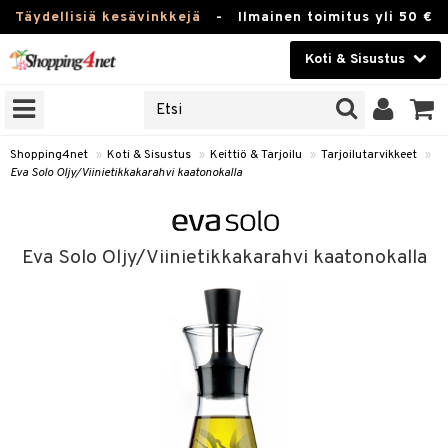
Täydellisiä kesävinkkejä
-
Ilmainen toimitus yli 50 €
Koti & Sisustus
ERKKEJÄ
Kauneudenhoito
JAT
UOTTEITA
Piilolinssit
Shopping4net
»
Koti & Sisustus
»
Keittiö & Tarjoilu
»
Tarjoilutarvikkeet
»
Eva Solo Oljy/Viinietikkakarahvi kaatonokalla
Luontaistuotteet
 Tarjoilu
Apteekki
et
Eva Solo Oljy/Viinietikkakarahvi kaatonokalla
 & Karahvit
Fitness
säilytys
Koti & Sisustus
ekstiilit
Lelut, Lapsi & Vauva
välineet
Tuotemerkkejä
oneet
Kampanjat
vi, Tee & Espresso
 Mukit