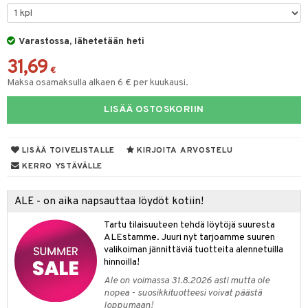
tyisveitset
& Baaritarvikkeet
Varastossa, lähetetään heti
ttiöveitset
ktroniikka
31,69
rinta- & Vihannesveitset
€
one
Maksa osamaksulla alkaen 6 € per kuukausi.
kkuulaudat
uone
uoneen sisustus
LISÄÄ OSTOSKORIIN
päveitset
one
oneen tarvikkeita
oneen koristelu
tsenteroittimet
a
oneen tekstiilit
 huonekalut
& Saalit
LISÄÄ TOIVELISTALLE
KIRJOITA ARVOSTELU
tsisetit
KERRO YSTÄVÄLLE
 lamput
tyynyt
tsitarvikkeet
uoneen säilytys
t
it & Koukut
ALE - on aika napsauttaa löydöt kotiin!
anasetit
uoneen tekstiilit
uotteet
risteet
Tartu tilaisuuteen tehdä löytöjä suuresta
ALEstamme. Juuri nyt tarjoamme suuren
anat & Tyynyliinat
ttöön
lytys
elu
 tekstiilit
valikoiman jännittäviä tuotteita alennetuilla
hinnoilla!
nyt & Peitot
kut
mot & Veistokset
s
iköt & Lyhdyt
tyynyt
 Grillaustarvikkeet
Ale on voimassa 31.8.2026 asti mutta ole
nsäilytys & Korit
lot
huonekalut
oneen tekstiilit
 & hyönteissuoja
iköt & Lyhdyt
nopea - suosikkituotteesi voivat päästä
spalvelu
loppumaan!