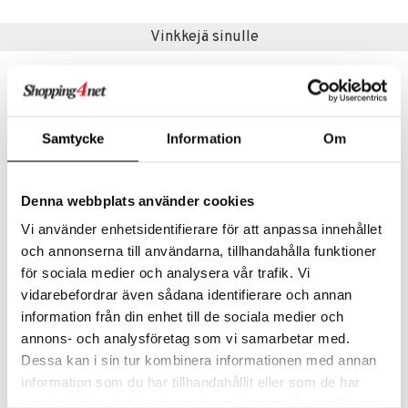
Vinkkejä sinulle
Samtycke
Information
Om
Denna webbplats använder cookies
Vi använder enhetsidentifierare för att anpassa innehållet
och annonserna till användarna, tillhandahålla funktioner
Eva Solo Dekantointikarahvi
Eva Solo Dressingshaker kaatonokalla
för sociala medier och analysera vår trafik. Vi
EVA SOLO
EVA SOLO
vidarebefordrar även sådana identifierare och annan
information från din enhet till de sociala medier och
59,89
28,36
€
€
annons- och analysföretag som vi samarbetar med.
Dessa kan i sin tur kombinera informationen med annan
information som du har tillhandahållit eller som de har
samlat in när du har använt deras tjänster. Du godkänner