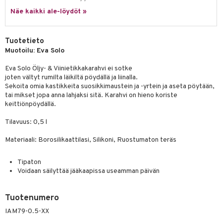
jat
s & Hyllyt
timet
lot
ksiä & vastauksia
Näe kaikki ale-löydöt »
al Art
karit & Koukut
ynttilät
n ruokinta
mput
tuotetta
ukut
lyt
tolamput
oneen tekstiilit
aistus
Tuotetieto
 verkkokaupasta
Muotoilu: Eva Solo
näkoristeet
nsäilytys & Korit
tälamput
anasetit
avälineet
ustarvikkeet
Eva Solo Öljy- & Viinietikkakarahvi ei sotke
sit
anat & Tyynyliinat
 Peitteet
joten vältyt rumilta läikiltä pöydällä ja liinalla.
Sekoita omia kastikkeita suosikkimaustein ja -yrtein ja aseta pöytään,
nyt & Peitot
maelämä
tai mikset jopa anna lahjaksi sitä. Karahvi on hieno koriste
keittiönpöydällä.
aistus
Tilavuus: 0,5 l
Materiaali: Borosilikaattilasi, Silikoni, Ruostumaton teräs
Tipaton
Voidaan säilyttää jääkaapissa useamman päivän
Tuotenumero
IAM79-0.5-XX