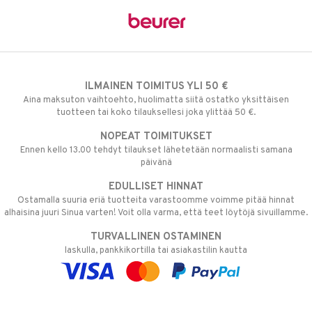
ILMAINEN TOIMITUS YLI 50 €
Aina maksuton vaihtoehto, huolimatta siitä ostatko yksittäisen
tuotteen tai koko tilauksellesi joka ylittää 50 €.
NOPEAT TOIMITUKSET
Ennen kello 13.00 tehdyt tilaukset lähetetään normaalisti samana
päivänä
EDULLISET HINNAT
Ostamalla suuria eriä tuotteita varastoomme voimme pitää hinnat
alhaisina juuri Sinua varten! Voit olla varma, että teet löytöjä sivuillamme.
TURVALLINEN OSTAMINEN
laskulla, pankkikortilla tai asiakastilin kautta