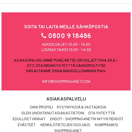
SOITA TAI LAITA MEILLE SÄHKÖPOSTIA
0800 9 18486
AUKIOLOAJAT: 10.00 - 16.00
LOUNASTAUKO 13.00 - 14.00
ASIAKASPALVELUMME PUHELIMITSE ON SULJETTUNA 29.6.–
27.7. OTA MEIHIN YHTEYTTÄ SÄHKÖPOSTITSE
NIIN AUTAMME SINUA MAHDOLLISIMMAN PIAN.
INFO@SHOPPING4NET.COM
ASIAKASPALVELU
OMA PROFIILI
KYSYMYKSIÄ & VASTAUKSIA
OLEN UNOHTANUT ASIAKASTIETONI
OTA YHTEYTTÄ
EDULLISET HINNAT
EHDOT - SHOPPING4NETIN MYYNTIEHDOT
EVÄSTEET
HENKILÖTIETOJEN SUOJAUS
KUMPPANIKSI
SHOPPING4NET