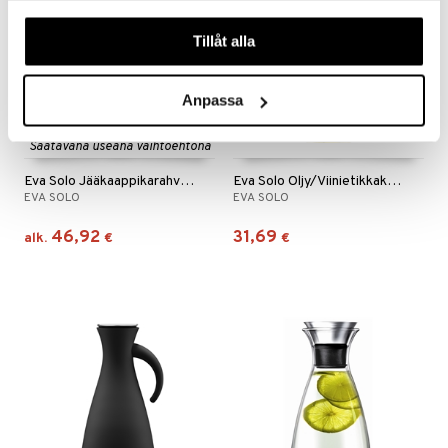
våra cookies vid fortsatt användande av vår webbplats.
Tillåt alla
Anpassa
Saatavana useana vaihtoehtona
Eva Solo Jääkaappikarahvi kannella
Eva Solo Oljy/Viinietikkakarahvi kaatonokalla
EVA SOLO
EVA SOLO
46,92
31,69
alk.
€
€