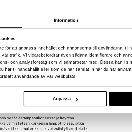
a löydöt kotiin!
isuuteen tehdä löytöjä suuresta ALEstamme. Juuri
mme suuren valikoiman jännittäviä tuotteita
Information
a hinnoilla!
massa 31.8.2026 asti mutta ole nopea -
otteesi voivat päästä loppumaan!
cookies
i ale-löydöt »
e för att anpassa innehållet och annonserna till användarna, tillh
vår trafik. Vi vidarebefordrar även sådana identifierare och anna
nnons- och analysföretag som vi samarbetar med. Dessa kan i sin
Fumiko Kulho
har tillhandahållit eller som de har samlat in när du har använt
i, lasitettua keramiikkaa. Blomuksen PILAR-
an trendikkäillä väreillään ja kestävillä, ajattomilla
ortsatt användande av vår webbplats.
BYON
n takana on suunnittelija Nina Thöming Flöz
11,49
ää kaikki olennaiset osat, jotka astiastoon kuuluvat.
€
. Lautanen: Halkaisija 14,5 cm
Anpassa
daan pestä astianpesukoneessa ja käyttää
ka valmistetaan korkeissa lämpötiloissa, jotka
n/väriltään, materiaalissa voi esiintyä vaihteluita.