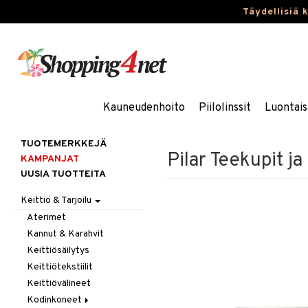
Täydellisiä 
Kauneudenhoito
Piilolinssit
Luontais
TUOTEMERKKEJÄ
Pilar Teekupit ja
KAMPANJAT
UUSIA TUOTTEITA
Keittiö & Tarjoilu
Aterimet
Kannut & Karahvit
Keittiösäilytys
Keittiötekstiilit
Keittiövälineet
Kodinkoneet