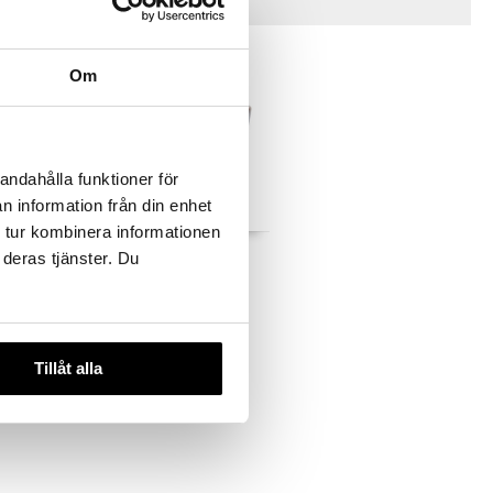
Vinkkejä sinulle
Om
andahålla funktioner för
n information från din enhet
 tur kombinera informationen
Jade Kulho
 deras tjänster. Du
BYON
6,99
€
Tillåt alla