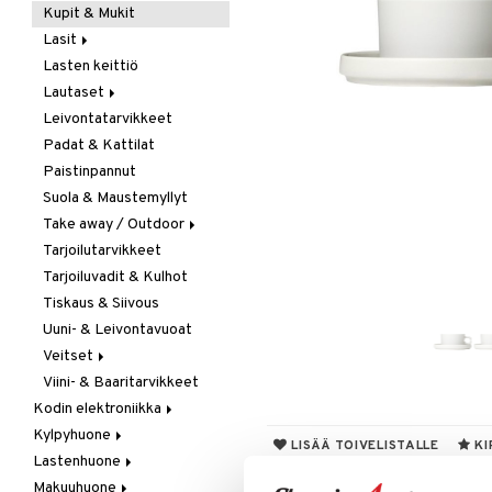
Kupit & Mukit
Kahvi, Tee & Espresso
Lasit
Leivänpaahtimet
Lasten keittiö
Mixerit &
Juoma- & Cocktailasit
Sähkövatkaimet
Lautaset
Juomalasit
Muut koneet
Leivontatarvikkeet
Olutlasit
Asetit
Vedenkeittimet
Padat & Kattilat
Shamppanjalasit
Ruokalautaset
Paistinpannut
Snapsi- & Aveclasit
Syvät lautaset
Suola & Maustemyllyt
Viinilasit
Take away / Outdoor
Whiskey- & Konjakkilasit
Tarjoilutarvikkeet
Eväslaatikot
Tarjoiluvadit & Kulhot
Pullot
Tiskaus & Siivous
Termoskannut
Uuni- & Leivontavuoat
Termosmukit
Veitset
Viini- & Baaritarvikkeet
Erityisveitset
Kodin elektroniikka
Keittiöveitset
Kylpyhuone
Ääni
Kuorinta- &
LISÄÄ TOIVELISTALLE
KI
Vihannesveitset
Lastenhuone
Kylpyhuoneen sisustus
Leikkuulaudat
Makuuhuone
Kylpyhuoneen tarvikkeita
Kylpyhuoneen koristelu