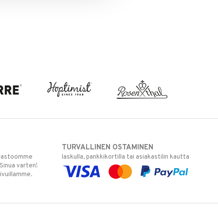
TURVALLINEN OSTAMINEN
varastoomme
laskulla, pankkikortilla tai asiakastilin kautta
 Sinua varten!
sivuillamme.