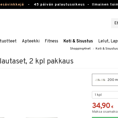
kesävinkkejä
-
45 päivän palautusoikeus -
Ilmainen toim
tuotteet
Apteekki
Fitness
Koti & Sisustus
Lelut, Lap
Shopping4net
»
Koti & Sisustus
 lautaset, 2 kpl pakkaus
200 ml
34,90
€
Maksa osamaksul