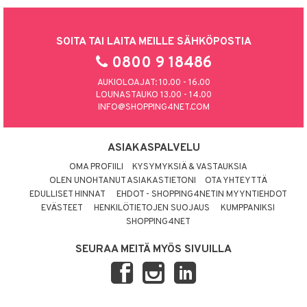
SOITA TAI LAITA MEILLE SÄHKÖPOSTIA
0800 9 18486
AUKIOLOAJAT: 10.00 - 16.00
LOUNASTAUKO 13.00 - 14.00
INFO@SHOPPING4NET.COM
ASIAKASPALVELU
OMA PROFIILI
KYSYMYKSIÄ & VASTAUKSIA
OLEN UNOHTANUT ASIAKASTIETONI
OTA YHTEYTTÄ
EDULLISET HINNAT
EHDOT - SHOPPING4NETIN MYYNTIEHDOT
EVÄSTEET
HENKILÖTIETOJEN SUOJAUS
KUMPPANIKSI
SHOPPING4NET
SEURAA MEITÄ MYÖS SIVUILLA