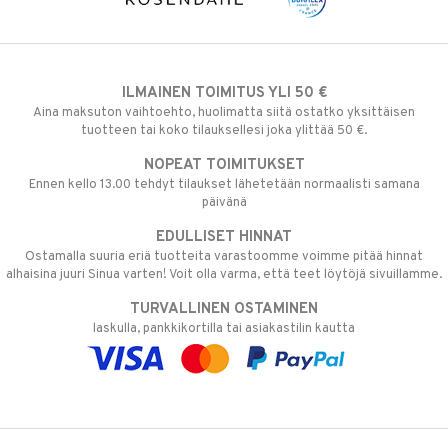
ILMAINEN TOIMITUS YLI 50 €
Aina maksuton vaihtoehto, huolimatta siitä ostatko yksittäisen
tuotteen tai koko tilauksellesi joka ylittää 50 €.
NOPEAT TOIMITUKSET
Ennen kello 13.00 tehdyt tilaukset lähetetään normaalisti samana
päivänä
EDULLISET HINNAT
Ostamalla suuria eriä tuotteita varastoomme voimme pitää hinnat
alhaisina juuri Sinua varten! Voit olla varma, että teet löytöjä sivuillamme.
TURVALLINEN OSTAMINEN
laskulla, pankkikortilla tai asiakastilin kautta