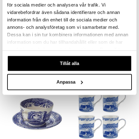
för sociala medier och analysera vår trafik. Vi
vidarebefordrar även sådana identifierare och annan
information från din enhet till de sociala medier och
annons- och analysföretag som vi samarbetar med.
Dessa kan i sin tur kombinera informationen med annan
Saatavana useana vaihtoehtona
Saatavana useana vaihtoehtona
information som du har tillhandahållit eller som de har
Knabstrup Colorit Kuppi
Design Letters Posliinimuki A-Z
samlat in när du har använt deras tjänster. Du godkänner
KNABSTRUP KERAMIK
DESIGN LETTERS
våra cookies vid fortsatt användande av vår webbplats.
Tillåt alla
13
14
20,99
€
(
€
)
alk.
€
Anpassa