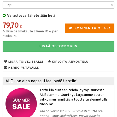
tyisveitset
& Baaritarvikkeet
Varastossa, lähetetään heti
ttiöveitset
ktroniikka
79,70
rinta- & Vihannesveitset
€
one
ILMAINEN TOIMITUS!
Maksa osamaksulla alkaen 10 € per
kkuulaudat
kuukausi.
uone
uoneen sisustus
päveitset
one
oneen tarvikkeita
oneen koristelu
LISÄÄ OSTOSKORIIN
tsenteroittimet
a
oneen tekstiilit
 huonekalut
& Saalit
tsisetit
LISÄÄ TOIVELISTALLE
KIRJOITA ARVOSTELU
 lamput
tyynyt
KERRO YSTÄVÄLLE
tsitarvikkeet
uoneen säilytys
t
it & Koukut
ALE - on aika napsauttaa löydöt kotiin!
anasetit
uoneen tekstiilit
uotteet
risteet
Tartu tilaisuuteen tehdä löytöjä suuresta
anat & Tyynyliinat
ttöön
lytys
elu
 tekstiilit
ALEstamme. Juuri nyt tarjoamme suuren
valikoiman jännittäviä tuotteita alennetuilla
nyt & Peitot
kut
mot & Veistokset
s
iköt & Lyhdyt
tyynyt
 Grillaustarvikkeet
hinnoilla!
nsäilytys & Korit
lot
huonekalut
oneen tekstiilit
 & hyönteissuoja
iköt & Lyhdyt
Ale on voimassa 31.8.2026 asti mutta ole
spalvelu
nopea - suosikkituotteesi voivat päästä