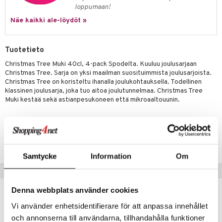
jat
s & Hyllyt
timet
lot
loppumaan!
ksiä & vastauksia
al Art
karit & Koukut
Näe kaikki ale-löydöt »
ynttilät
n ruokinta
mput
tuotetta
ukut
lyt
tolamput
oneen tekstiilit
aistus
 verkkokaupasta
Tuotetieto
näkoristeet
nsäilytys & Korit
tälamput
anasetit
avälineet
ustarvikkeet
Christmas Tree Muki 40cl, 4-pack Spodelta. Kuuluu joulusarjaan
sit
anat & Tyynyliinat
 Peitteet
Christmas Tree. Sarja on yksi maailman suosituimmista joulusarjoista.
Christmas Tree on koristeltu ihanalla joulukohtauksella. Todellinen
nyt & Peitot
maelämä
klassinen joulusarja, joka tuo aitoa joulutunnelmaa. Christmas Tree
Muki kestää sekä astianpesukoneen että mikroaaltouunin.
aistus
Tuotenumero
IUC34-4-XX
Samtycke
Information
Om
Suositut tuotteet
Denna webbplats använder cookies
-38%
Vi använder enhetsidentifierare för att anpassa innehållet
och annonserna till användarna, tillhandahålla funktioner