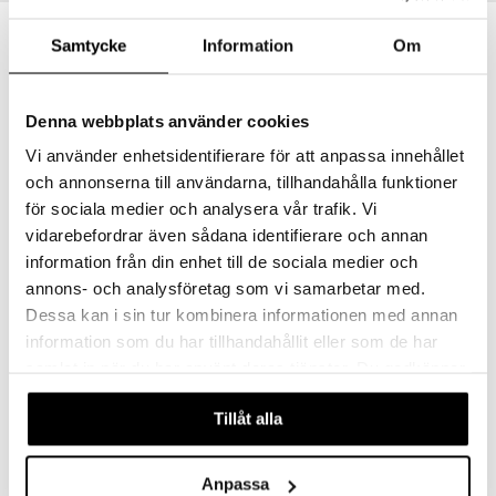
Samtycke
Information
Om
Denna webbplats använder cookies
Vi använder enhetsidentifierare för att anpassa innehållet
och annonserna till användarna, tillhandahålla funktioner
för sociala medier och analysera vår trafik. Vi
vidarebefordrar även sådana identifierare och annan
information från din enhet till de sociala medier och
Grand Cru Hot drink 2-pack
Grand Cru Juomalasi 27 cl 4 pkt
ROSENDAHL
ROSENDAHL
annons- och analysföretag som vi samarbetar med.
Dessa kan i sin tur kombinera informationen med annan
16,90
18,90
€
€
information som du har tillhandahållit eller som de har
samlat in när du har använt deras tjänster. Du godkänner
våra cookies vid fortsatt användande av vår webbplats.
Tillåt alla
Anpassa