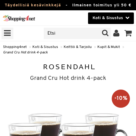
Täydellisiä kesävinkkejä
-
Ilmainen toimitus yli 50 €
Koti & Sisustus
ERKKEJÄ
Kauneudenhoito
JAT
UOTTEITA
Piilolinssit
Shopping4net
»
Koti & Sisustus
»
Keittiö & Tarjoilu
»
Kupit & Mukit
»
Grand Cru Hot drink 4-pack
Luontaistuotteet
 Tarjoilu
Apteekki
et
Grand Cru Hot drink 4-pack
 & Karahvit
Fitness
säilytys
Koti & Sisustus
-10%
ekstiilit
Lelut, Lapsi & Vauva
välineet
Tuotemerkkejä
oneet
Kampanjat
vi, Tee & Espresso
& Mukit