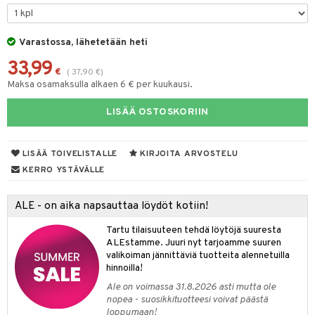
tyisveitset
& Baaritarvikkeet
Varastossa, lähetetään heti
ttiöveitset
ktroniikka
33,99
rinta- & Vihannesveitset
€
(
37,90
€
)
one
Maksa osamaksulla alkaen 6 € per kuukausi.
kkuulaudat
uone
uoneen sisustus
LISÄÄ OSTOSKORIIN
päveitset
one
oneen tarvikkeita
oneen koristelu
tsenteroittimet
a
oneen tekstiilit
 huonekalut
& Saalit
LISÄÄ TOIVELISTALLE
KIRJOITA ARVOSTELU
tsisetit
KERRO YSTÄVÄLLE
 lamput
tyynyt
tsitarvikkeet
uoneen säilytys
t
it & Koukut
ALE - on aika napsauttaa löydöt kotiin!
anasetit
uoneen tekstiilit
uotteet
risteet
Tartu tilaisuuteen tehdä löytöjä suuresta
ALEstamme. Juuri nyt tarjoamme suuren
anat & Tyynyliinat
ttöön
lytys
elu
 tekstiilit
valikoiman jännittäviä tuotteita alennetuilla
hinnoilla!
nyt & Peitot
kut
mot & Veistokset
s
iköt & Lyhdyt
tyynyt
 Grillaustarvikkeet
Ale on voimassa 31.8.2026 asti mutta ole
nsäilytys & Korit
lot
huonekalut
oneen tekstiilit
 & hyönteissuoja
iköt & Lyhdyt
nopea - suosikkituotteesi voivat päästä
spalvelu
loppumaan!