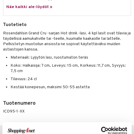
jat
s & Hyllyt
timet
lot
ksiä & vastauksia
Näe kaikki ale-löydöt »
al Art
karit & Koukut
ynttilät
n ruokinta
mput
tuotetta
ukut
lyt
tolamput
oneen tekstiilit
aistus
Tuotetieto
 verkkokaupasta
näkoristeet
nsäilytys & Korit
tälamput
anasetit
Rosendahlsin Grand Cru -sarjan Hot drink -lasi. 4 kpl lasit ovat tilavia ja
avälineet
ustarvikkeet
täydellisiä aamukahville tai -teelle, kuumalle kaakaolle tai lattelle.
sit
anat & Tyynyliinat
 Peitteet
Pelkistetyn muotoilun ansiosta ne sopivat käytettäväksi muiden
astiastojen kanssa.
nyt & Peitot
maelämä
Materiaali: Lyijytön lasi, ruostumaton teräs
aistus
Koko: Halkaisija: 7 cm, Leveys: 15 cm, Korkeus: 11,7 cm, Syvyys:
7,5 cm
Tilavuus: 24 cl
Kestää konepesun, maksimi 50-55 astetta
Tuotenumero
ICD95-1-XX
Vinkkejä sinulle