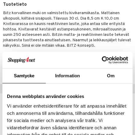
jat
s & Hyllyt
timet
lot
Tuotetieto
ksiä & vastauksia
al Art
karit & Koukut
ynttilät
n ruokinta
mput
Bitz korvallinen muki on valmistettu kivikeramiikasta. Mattainen
tuotetta
ulkopuoli, kiiltävä sisäpuoli. Tilavuus 30 cl. Dia 8,5 cm K 10,0 cm
ukut
lyt
tolamput
oneen tekstiilit
aistus
Kivitavarassa on kaunis reaktiivinen lasite, joka antaa sille erityistä
 verkkokaupasta
hohtoa. Kivitavarat kestävät astianpesukoneen, mikroaaltouunin ja
näkoristeet
nsäilytys & Korit
tälamput
anasetit
avälineet
ustarvikkeet
uunin 250 asteeseen asti. Bitzin matta- ja reaktiivinen lasite tekevät
jokaisesta tuotteesta ainutlaatuisen. Naarmut ja leikkausjäljet tulevat
sit
anat & Tyynyliinat
 Peitteet
näkyviksi. Siinä ei ole mitään vikaa. BITZ-konsepti.
nyt & Peitot
maelämä
Tuotenumero
aistus
ITQ13-1-GRL
Samtycke
Information
Om
Suositut tuotteet
Denna webbplats använder cookies
-38%
Vi använder enhetsidentifierare för att anpassa innehållet
och annonserna till användarna, tillhandahålla funktioner
för sociala medier och analysera vår trafik. Vi
vidarebefordrar även sådana identifierare och annan
information från din enhet till de sociala medier och