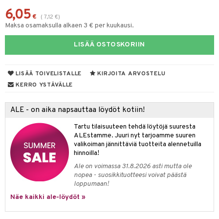
6,05
tyisveitset
& Baaritarvikkeet
€
(
7,12
€
)
Maksa osamaksulla alkaen 3 € per kuukausi.
ttiöveitset
ktroniikka
LISÄÄ OSTOSKORIIN
rinta- & Vihannesveitset
one
kkuulaudat
uone
uoneen sisustus
LISÄÄ TOIVELISTALLE
KIRJOITA ARVOSTELU
päveitset
one
oneen tarvikkeita
oneen koristelu
KERRO YSTÄVÄLLE
tsenteroittimet
a
oneen tekstiilit
 huonekalut
& Saalit
ALE - on aika napsauttaa löydöt kotiin!
tsisetit
 lamput
tyynyt
Tartu tilaisuuteen tehdä löytöjä suuresta
tsitarvikkeet
ALEstamme. Juuri nyt tarjoamme suuren
uoneen säilytys
t
it & Koukut
valikoiman jännittäviä tuotteita alennetuilla
hinnoilla!
anasetit
uoneen tekstiilit
uotteet
risteet
Ale on voimassa 31.8.2026 asti mutta ole
anat & Tyynyliinat
ttöön
lytys
elu
 tekstiilit
nopea - suosikkituotteesi voivat päästä
loppumaan!
nyt & Peitot
kut
mot & Veistokset
s
iköt & Lyhdyt
tyynyt
 Grillaustarvikkeet
Näe kaikki ale-löydöt »
nsäilytys & Korit
lot
huonekalut
oneen tekstiilit
 & hyönteissuoja
iköt & Lyhdyt
spalvelu