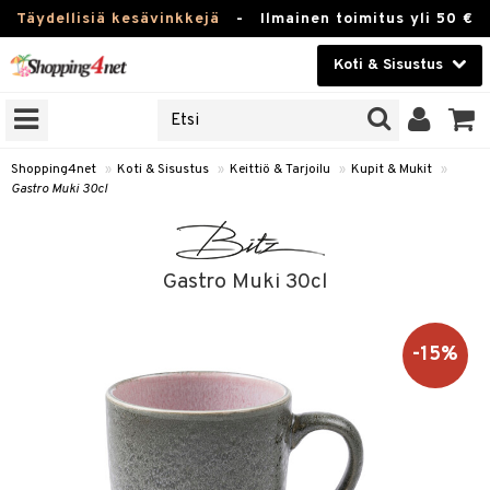
Täydellisiä kesävinkkejä
-
Ilmainen toimitus yli 50 €
Koti & Sisustus
ERKKEJÄ
Kauneudenhoito
JAT
UOTTEITA
Piilolinssit
Shopping4net
»
Koti & Sisustus
»
Keittiö & Tarjoilu
»
Kupit & Mukit
»
Gastro Muki 30cl
Luontaistuotteet
 Tarjoilu
Apteekki
et
Gastro Muki 30cl
 & Karahvit
Fitness
säilytys
Koti & Sisustus
-15%
ekstiilit
Lelut, Lapsi & Vauva
välineet
Tuotemerkkejä
oneet
Kampanjat
vi, Tee & Espresso
& Mukit