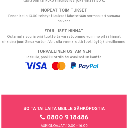
tuotteen tai koko tilauksellesi joka ylittää 50 €.
NOPEAT TOIMITUKSET
Ennen kello 13.00 tehdyt tilaukset lähetetään normaalisti samana
päivänä
EDULLISET HINNAT
Ostamalla suuria eriä tuotteita varastoomme voimme pitää hinnat
alhaisina juuri Sinua varten! Voit olla varma, että teet löytöjä sivuillamme.
TURVALLINEN OSTAMINEN
laskulla, pankkikortilla tai asiakastilin kautta
SOITA TAI LAITA MEILLE SÄHKÖPOSTIA
0800 9 18486
AUKIOLOAJAT: 10.00 - 16.00