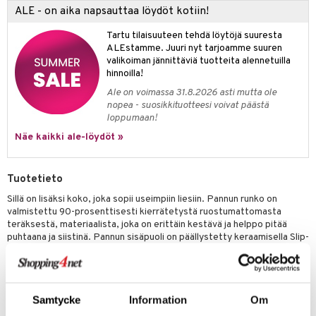
jat
s & Hyllyt
n ruokinta
lot
ALE - on aika napsauttaa löydöt kotiin!
ksiä & vastauksia
al Art
karit & Koukut
ynttilät
mput
Tartu tilaisuuteen tehdä löytöjä suuresta
tuotetta
ALEstamme. Juuri nyt tarjoamme suuren
ukut
lyt
tolamput
oneen tekstiilit
avälineet
aistus
valikoiman jännittäviä tuotteita alennetuilla
 verkkokaupasta
hinnoilla!
näkoristeet
nsäilytys & Korit
tälamput
anasetit
ustarvikkeet
Ale on voimassa 31.8.2026 asti mutta ole
sit
anat & Tyynyliinat
 Peitteet
maelämä
nopea - suosikkituotteesi voivat päästä
loppumaan!
nyt & Peitot
aistus
Näe kaikki ale-löydöt »
Tuotetieto
Sillä on lisäksi koko, joka sopii useimpiin liesiin. Pannun runko on
valmistettu 90-prosenttisesti kierrätetystä ruostumattomasta
teräksestä, materiaalista, joka on erittäin kestävä ja helppo pitää
puhtaana ja siistinä. Pannun sisäpuoli on päällystetty keraamisella Slip-
Let®-pinnoitteella, joka estää tehokkaasti ruoan tarttumisen tai
palamisen, mikä helpottaa ruoanlaittoa ja puhdistusta. Pannu kestää
lämpötiloja jopa 400 °C:seen, on naarmuuntumaton ja toimii kaikilla
lämmönlähteillä. Se kestää myös konepesun.
Samtycke
Information
Om