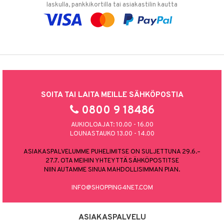
laskulla, pankkikortilla tai asiakastilin kautta
SOITA TAI LAITA MEILLE SÄHKÖPOSTIA
0800 9 18486
AUKIOLOAJAT: 10.00 - 16.00
LOUNASTAUKO 13.00 - 14.00
ASIAKASPALVELUMME PUHELIMITSE ON SULJETTUNA 29.6.–
27.7. OTA MEIHIN YHTEYTTÄ SÄHKÖPOSTITSE
NIIN AUTAMME SINUA MAHDOLLISIMMAN PIAN.
INFO@SHOPPING4NET.COM
ASIAKASPALVELU