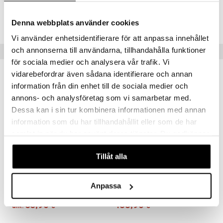
Tuotenumero
ITY24-20-XX
Denna webbplats använder cookies
Vi använder enhetsidentifierare för att anpassa innehållet
och annonserna till användarna, tillhandahålla funktioner
Suositut tuotteet
för sociala medier och analysera vår trafik. Vi
vidarebefordrar även sådana identifierare och annan
information från din enhet till de sociala medier och
annons- och analysföretag som vi samarbetar med.
Dessa kan i sin tur kombinera informationen med annan
information som du har tillhandahållit eller som de har
samlat in när du har använt deras tjänster. Du godkänner
våra cookies vid fortsatt användande av vår webbplats.
Tillåt alla
Saatavana useana vaihtoehtona
Satake Paistinpannu keraaminen pinnoite
Demeyere Apollo Kastike-/sautépannu ilman kantta
Anpassa
SATAKE
DEMEYERE
33,90
168,90
alk.
€
€