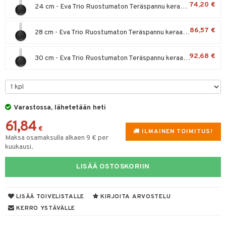
74,20 €
24 cm - Eva Trio Ruostumaton Teräspannu keraaminen
tyisveitset
& Baaritarvikkeet
86,57 €
28 cm - Eva Trio Ruostumaton Teräspannu keraaminen
ttiöveitset
ktroniikka
rinta- & Vihannesveitset
one
92,68 €
30 cm - Eva Trio Ruostumaton Teräspannu keraaminen
kkuulaudat
uone
uoneen sisustus
päveitset
one
oneen tarvikkeita
oneen koristelu
tsenteroittimet
a
oneen tekstiilit
 huonekalut
& Saalit
Varastossa, lähetetään heti
tsisetit
61,84
 lamput
tyynyt
€
ILMAINEN TOIMITUS!
tsitarvikkeet
Maksa osamaksulla alkaen 9 € per
uoneen säilytys
t
it & Koukut
kuukausi.
anasetit
uoneen tekstiilit
uotteet
risteet
LISÄÄ OSTOSKORIIN
anat & Tyynyliinat
ttöön
lytys
elu
 tekstiilit
nyt & Peitot
kut
mot & Veistokset
s
iköt & Lyhdyt
tyynyt
 Grillaustarvikkeet
LISÄÄ TOIVELISTALLE
KIRJOITA ARVOSTELU
KERRO YSTÄVÄLLE
nsäilytys & Korit
lot
huonekalut
oneen tekstiilit
timet
iköt & Lyhdyt
spalvelu