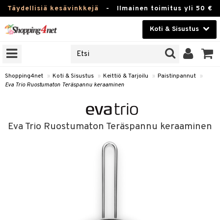
Täydellisiä kesävinkkejä
-
Ilmainen toimitus yli 50 €
Koti & Sisustus
ERKKEJÄ
Kauneudenhoito
JAT
UOTTEITA
Piilolinssit
Shopping4net
»
Koti & Sisustus
»
Keittiö & Tarjoilu
»
Paistinpannut
»
Eva Trio Ruostumaton Teräspannu keraaminen
Luontaistuotteet
 Tarjoilu
Apteekki
et
Eva Trio Ruostumaton Teräspannu keraaminen
 & Karahvit
Fitness
säilytys
Koti & Sisustus
ekstiilit
Lelut, Lapsi & Vauva
välineet
Tuotemerkkejä
oneet
Kampanjat
vi, Tee & Espresso
 Mukit