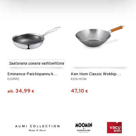
Saatavana useana vaihtoehtona
Eminence Paistinpannu keraaminen pinnoite
Ken Hom Classic Wokkipannu
DORRE
KEN HOM
34,99
47,10
alk.
€
€