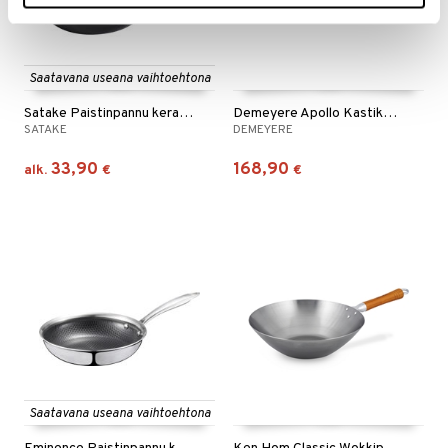
Saatavana useana vaihtoehtona
Satake Paistinpannu keraaminen pinnoite
Demeyere Apollo Kastike-/sautépannu ilman kantta
SATAKE
DEMEYERE
33,90
168,90
alk.
€
€
Saatavana useana vaihtoehtona