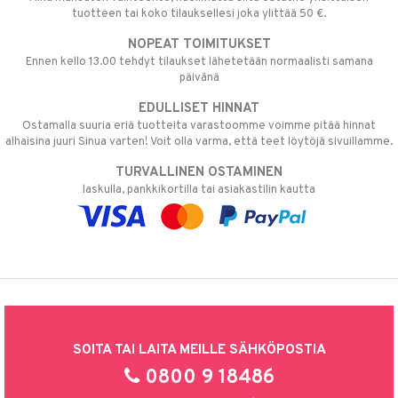
tuotteen tai koko tilauksellesi joka ylittää 50 €.
NOPEAT TOIMITUKSET
Ennen kello 13.00 tehdyt tilaukset lähetetään normaalisti samana
päivänä
EDULLISET HINNAT
Ostamalla suuria eriä tuotteita varastoomme voimme pitää hinnat
alhaisina juuri Sinua varten! Voit olla varma, että teet löytöjä sivuillamme.
TURVALLINEN OSTAMINEN
laskulla, pankkikortilla tai asiakastilin kautta
SOITA TAI LAITA MEILLE SÄHKÖPOSTIA
0800 9 18486