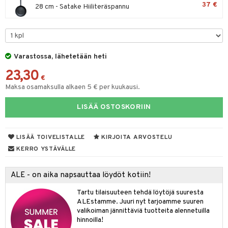
37 €
28 cm - Satake Hiiliteräspannu
tyisveitset
& Baaritarvikkeet
ttiöveitset
ktroniikka
rinta- & Vihannesveitset
one
Varastossa, lähetetään heti
kkuulaudat
uone
uoneen sisustus
23,30
€
päveitset
Maksa osamaksulla alkaen 5 € per kuukausi.
one
oneen tarvikkeita
oneen koristelu
tsenteroittimet
a
oneen tekstiilit
 huonekalut
& Saalit
LISÄÄ OSTOSKORIIN
tsisetit
 lamput
tyynyt
LISÄÄ TOIVELISTALLE
KIRJOITA ARVOSTELU
tsitarvikkeet
uoneen säilytys
t
it & Koukut
KERRO YSTÄVÄLLE
anasetit
uoneen tekstiilit
uotteet
risteet
ALE - on aika napsauttaa löydöt kotiin!
anat & Tyynyliinat
ttöön
lytys
elu
 tekstiilit
Tartu tilaisuuteen tehdä löytöjä suuresta
nyt & Peitot
kut
mot & Veistokset
s
iköt & Lyhdyt
tyynyt
 Grillaustarvikkeet
ALEstamme. Juuri nyt tarjoamme suuren
valikoiman jännittäviä tuotteita alennetuilla
nsäilytys & Korit
lot
huonekalut
oneen tekstiilit
 & hyönteissuoja
iköt & Lyhdyt
hinnoilla!
spalvelu