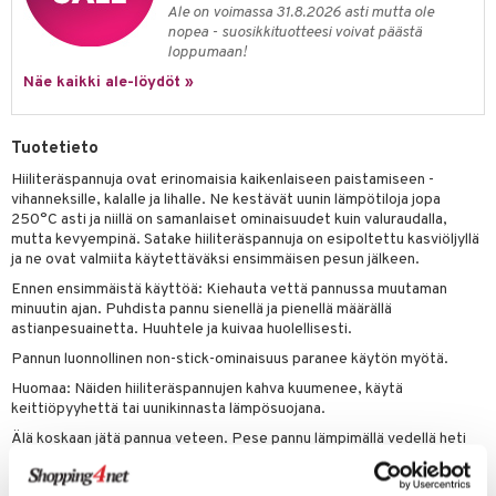
jat
s & Hyllyt
timet
lot
Ale on voimassa 31.8.2026 asti mutta ole
ksiä & vastauksia
nopea - suosikkituotteesi voivat päästä
al Art
karit & Koukut
ynttilät
n ruokinta
mput
loppumaan!
tuotetta
ukut
Näe kaikki ale-löydöt »
lyt
tolamput
oneen tekstiilit
aistus
 verkkokaupasta
näkoristeet
nsäilytys & Korit
tälamput
anasetit
avälineet
ustarvikkeet
Tuotetieto
sit
anat & Tyynyliinat
 Peitteet
Hiiliteräspannuja ovat erinomaisia kaikenlaiseen paistamiseen -
nyt & Peitot
vihanneksille, kalalle ja lihalle. Ne kestävät uunin lämpötiloja jopa
maelämä
250°C asti ja niillä on samanlaiset ominaisuudet kuin valuraudalla,
mutta kevyempinä. Satake hiiliteräspannuja on esipoltettu kasviöljyllä
aistus
ja ne ovat valmiita käytettäväksi ensimmäisen pesun jälkeen.
Ennen ensimmäistä käyttöä: Kiehauta vettä pannussa muutaman
minuutin ajan. Puhdista pannu sienellä ja pienellä määrällä
astianpesuainetta. Huuhtele ja kuivaa huolellisesti.
Pannun luonnollinen non-stick-ominaisuus paranee käytön myötä.
Huomaa: Näiden hiiliteräspannujen kahva kuumenee, käytä
keittiöpyyhettä tai uunikinnasta lämpösuojana.
Älä koskaan jätä pannua veteen. Pese pannu lämpimällä vedellä heti
käytön jälkeen ja kuivaa se huolellisesti käsin. Pannun sisäpuoli
muuttaa väriä käytön myötä, mikä on normaalia. Nopeat lämpötilan