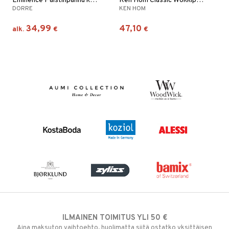
Eminence Paistinpannu keraaminen pinnoite
Ken Hom Classic Wokkipannu
DORRE
KEN HOM
34,99
47,10
alk.
€
€
ILMAINEN TOIMITUS YLI 50 €
Aina maksuton vaihtoehto, huolimatta siitä ostatko yksittäisen