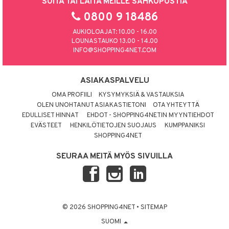
SOITA TAI LAITA MEILLE SÄHKÖPOSTIA
0800 9 18486
AUKIOLOAJAT: 10.00 - 16.00
LOUNASTAUKO 13.00 - 14.00
INFO@SHOPPING4NET.COM
ASIAKASPALVELU
OMA PROFIILI
KYSYMYKSIÄ & VASTAUKSIA
OLEN UNOHTANUT ASIAKASTIETONI
OTA YHTEYTTÄ
EDULLISET HINNAT
EHDOT - SHOPPING4NETIN MYYNTIEHDOT
EVÄSTEET
HENKILÖTIETOJEN SUOJAUS
KUMPPANIKSI
SHOPPING4NET
SEURAA MEITÄ MYÖS SIVUILLA
© 2026 SHOPPING4NET
•
SITEMAP
SUOMI