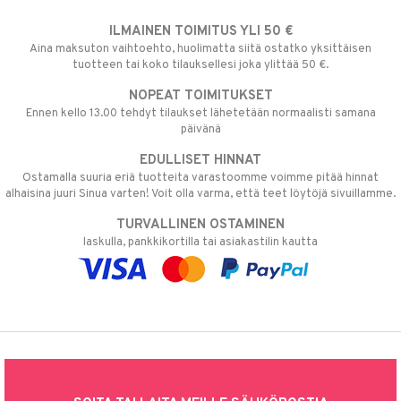
ILMAINEN TOIMITUS YLI 50 €
Aina maksuton vaihtoehto, huolimatta siitä ostatko yksittäisen
tuotteen tai koko tilauksellesi joka ylittää 50 €.
NOPEAT TOIMITUKSET
Ennen kello 13.00 tehdyt tilaukset lähetetään normaalisti samana
päivänä
EDULLISET HINNAT
Ostamalla suuria eriä tuotteita varastoomme voimme pitää hinnat
alhaisina juuri Sinua varten! Voit olla varma, että teet löytöjä sivuillamme.
TURVALLINEN OSTAMINEN
laskulla, pankkikortilla tai asiakastilin kautta