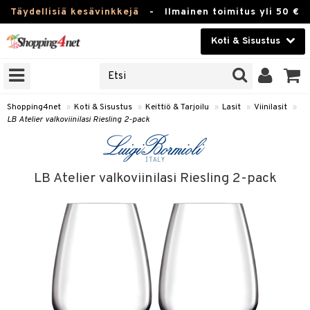
Täydellisiä kesävinkkejä
-
Ilmainen toimitus yli 50 €
Koti & Sisustus
ERKKEJÄ
Kauneudenhoito
JAT
UOTTEITA
Piilolinssit
Shopping4net
»
Koti & Sisustus
»
Keittiö & Tarjoilu
»
Lasit
»
Viinilasit
»
LB Atelier valkoviinilasi Riesling 2-pack
Luontaistuotteet
 Tarjoilu
Apteekki
et
LB Atelier valkoviinilasi Riesling 2-pack
 & Karahvit
Fitness
säilytys
Koti & Sisustus
ekstiilit
Lelut, Lapsi & Vauva
välineet
Tuotemerkkejä
oneet
Kampanjat
vi, Tee & Espresso
 Mukit