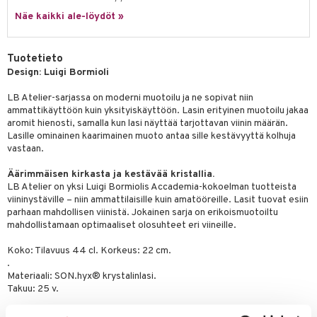
a
oneen tekstiilit
 huonekalut
& Saalit
Näe kaikki ale-löydöt »
tsisetit
 lamput
tyynyt
tsitarvikkeet
uoneen säilytys
t
it & Koukut
Tuotetieto
Design: Luigi Bormioli
anasetit
uoneen tekstiilit
uotteet
risteet
LB Atelier-sarjassa on moderni muotoilu ja ne sopivat niin
anat & Tyynyliinat
ttöön
lytys
elu
 tekstiilit
ammattikäyttöön kuin yksityiskäyttöön. Lasin erityinen muotoilu jakaa
nyt & Peitot
aromit hienosti, samalla kun lasi näyttää tarjottavan viinin määrän.
kut
mot & Veistokset
s
iköt & Lyhdyt
tyynyt
 Grillaustarvikkeet
Lasille ominainen kaarimainen muoto antaa sille kestävyyttä kolhuja
nsäilytys & Korit
lot
vastaan.
huonekalut
oneen tekstiilit
 & hyönteissuoja
iköt & Lyhdyt
spalvelu
jat
Äärimmäisen kirkasta ja kestävää kristallia.
s & Hyllyt
timet
lot
ksiä & vastauksia
LB Atelier on yksi Luigi Bormiolis Accademia-kokoelman tuotteista
al Art
karit & Koukut
ynttilät
n ruokinta
mput
viininystäville – niin ammattilaisille kuin amatööreille. Lasit tuovat esiin
tuotetta
parhaan mahdollisen viinistä. Jokainen sarja on erikoismuotoiltu
ukut
lyt
tolamput
oneen tekstiilit
aistus
mahdollistamaan optimaaliset olosuhteet eri viineille.
 verkkokaupasta
näkoristeet
nsäilytys & Korit
tälamput
anasetit
avälineet
ustarvikkeet
Koko: Tilavuus 44 cl. Korkeus: 22 cm.
.
sit
anat & Tyynyliinat
 Peitteet
Materiaali: SON.hyx® krystalinlasi.
Takuu: 25 v.
nyt & Peitot
maelämä
Luigi Bormioli on luonut uuden lasitekniikan avulla erittäin kestävän