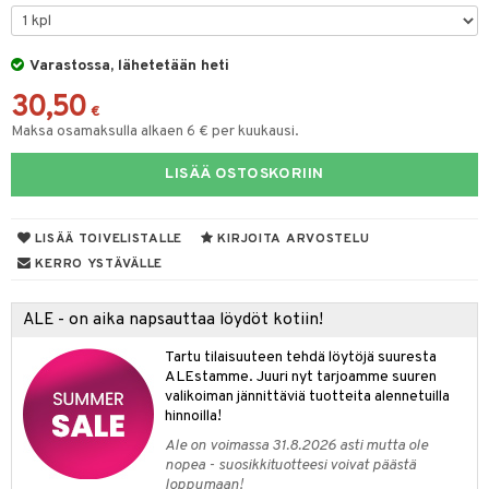
& Maustemyllyt
Varastossa, lähetetään heti
way / Outdoor
30,50
slaatikot
utarvikkeet
€
Maksa osamaksulla alkaen 6 € per kuukausi.
lot
uvadit & Kulhot
LISÄÄ OSTOSKORIIN
moskannut
 & Siivous
mosmukit
& Leivontavuoat
LISÄÄ TOIVELISTALLE
KIRJOITA ARVOSTELU
KERRO YSTÄVÄLLE
tyisveitset
& Baaritarvikkeet
ALE - on aika napsauttaa löydöt kotiin!
ttiöveitset
ktroniikka
Tartu tilaisuuteen tehdä löytöjä suuresta
rinta- & Vihannesveitset
one
ALEstamme. Juuri nyt tarjoamme suuren
valikoiman jännittäviä tuotteita alennetuilla
kkuulaudat
uone
uoneen sisustus
hinnoilla!
Ale on voimassa 31.8.2026 asti mutta ole
päveitset
one
oneen tarvikkeita
oneen koristelu
nopea - suosikkituotteesi voivat päästä
tsenteroittimet
loppumaan!