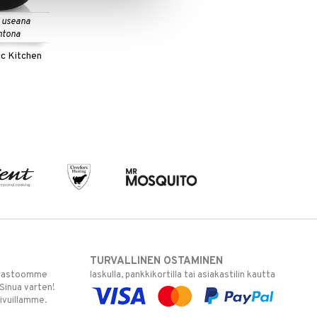
 useana
htona
ic Kitchen
€
TURVALLINEN OSTAMINEN
varastoomme
laskulla, pankkikortilla tai asiakastilin kautta
 Sinua varten!
sivuillamme.