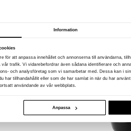
a löydöt kotiin!
isuuteen tehdä löytöjä suuresta ALEstamme. Juuri
mme suuren valikoiman jännittäviä tuotteita
a hinnoilla!
Information
massa 31.8.2026 asti mutta ole nopea -
otteesi voivat päästä loppumaan!
i ale-löydöt »
cookies
Saatavana
e för att anpassa innehållet och annonserna till användarna, tillh
vaihtoe
vår trafik. Vi vidarebefordrar även sådana identifierare och anna
Nippon Blue S
stettu mattaisesta, mustasta kivitavarasta, jonka
nnons- och analysföretag som vi samarbetar med. Dessa kan i sin
21 cm
ulhon halkaisija on 18 cm. BITZ rustiikkiset
TOKYO DESIGN 
har tillhandahållit eller som de har samlat in när du har använt
ei kokoisina ja monin ihanin värityksin kauniilla,
13,99
ortsatt användande av vår webbplats.
ohottaa kivitavaran hohdetta.
€
Anpassa