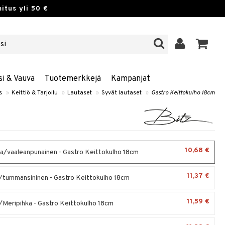
itus yli 50 €
si & Vauva
Tuotemerkkejä
Kampanjat
s
»
Keittiö & Tarjoilu
»
Lautaset
»
Syvät lautaset
»
Gastro Keittokulho 18cm
10,68 €
/vaaleanpunainen - Gastro Keittokulho 18cm
11,37 €
tummansininen - Gastro Keittokulho 18cm
11,59 €
Meripihka - Gastro Keittokulho 18cm