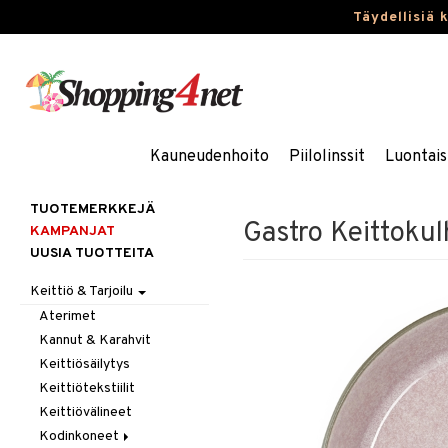
Täydellisiä 
Kauneudenhoito
Piilolinssit
Luontais
TUOTEMERKKEJÄ
Gastro Keittoku
KAMPANJAT
UUSIA TUOTTEITA
Keittiö & Tarjoilu
Aterimet
Kannut & Karahvit
Keittiösäilytys
Keittiötekstiilit
Keittiövälineet
Kodinkoneet