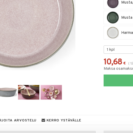
Musta/
Musta 
Harmaa
10,68
€
(
1
Maksa osamaksul
RJOITA ARVOSTELU
KERRO YSTÄVÄLLE