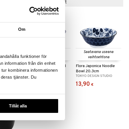
Suositut tuotteet
Om
 useana
Saatavana useana
Saatavana useana
andahålla funktioner för
htona
vaihtoehtona
vaihtoehtona
n information från din enhet
oba Kulho
Nippon Blue Tayo Bowl
Flora Japonica Noodle
 tur kombinera informationen
15.2 cm
Bowl 20.3cm
STUDIO
TOKYO DESIGN STUDIO
TOKYO DESIGN STUDIO
 deras tjänster. Du
8,99
13,90
€
€
Tillåt alla