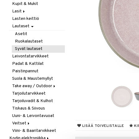
Kupit & Mukit
Kahvi, Tee & Espresso
Lasit
Leivänpaahtimet
Lasten keittiö
Mixerit &
Juoma- & Cocktailasit
Sähkövatkaimet
Lautaset
Juomalasit
Muut koneet
Olutlasit
Asetit
Vedenkeittimet
Shamppanjalasit
Ruokalautaset
Snapsi- & Aveclasit
Syvät lautaset
Viinilasit
Leivontatarvikkeet
Whiskey- & Konjakkilasit
Padat & Kattilat
Paistinpannut
Suola & Maustemyllyt
Take away / Outdoor
Tarjoilutarvikkeet
Eväslaatikot
Tarjoiluvadit & Kulhot
Pullot
Tiskaus & Siivous
Termoskannut
Uuni- & Leivontavuoat
Termosmukit
Veitset
LISÄÄ TOIVELISTALLE
KI
Viini- & Baaritarvikkeet
Erityisveitset
Kodin elektroniikka
Keittiöveitset