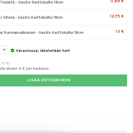
11,89 €
Violetti - Gastro Keittokulho 18cm
12,75 €
/ Vihreä - Gastro Keittokulho 18cm
13 €
/Kermanvalkoinen - Gastro Keittokulho 18cm
Varastossa, lähetetään heti
2,57
€
)
la alkaen 4 € per kuukausi.
LISÄÄ OSTOSKORIIN