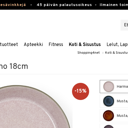
kesävinkkejä
-
45 päivän palautusoikeus -
Ilmainen toim
tuotteet
Apteekki
Fitness
Koti & Sisustus
Lelut, Lap
Shopping4net
»
Koti & Sisustu
lho 18cm
Harmaa
-15%
Musta/
Musta/