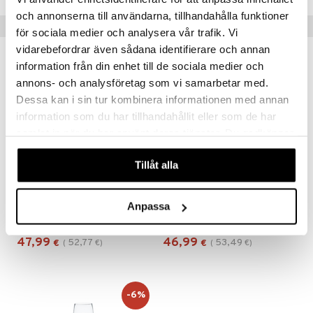
aistus
och annonserna till användarna, tillhandahålla funktioner
Vinkkejä sinulle
för sociala medier och analysera vår trafik. Vi
vidarebefordrar även sådana identifierare och annan
-9%
-12%
information från din enhet till de sociala medier och
annons- och analysföretag som vi samarbetar med.
Dessa kan i sin tur kombinera informationen med annan
information som du har tillhandahållit eller som de har
samlat in när du har använt deras tjänster. Du godkänner
våra cookies vid fortsatt användande av vår webbplats.
Tillåt alla
Intermezzo Bouquet -viininmaistelulasi 70cl (60cl)
Intermezzo -martinilasi 25cl (21cl)
Anpassa
ORREFORS
ORREFORS
47,99
46,99
52,77
53,49
€
(
€
)
€
(
€
)
-6%