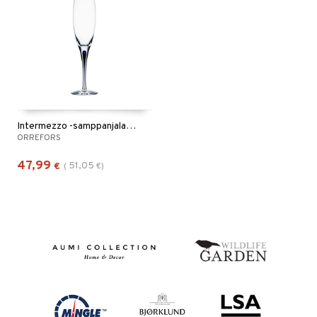
Intermezzo -samppanjalasi 26cl (20cl)
ORREFORS
47,99
51,05
€
(
€
)