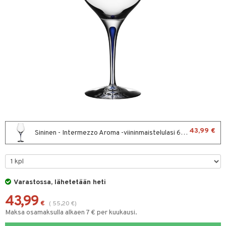
vänpaahtimet
erit & Sähkövatkaimet
ma- & Cocktailasit
t koneet
malasit
enkeittimet
tlasit
mppanjalasit
psi- & Aveclasit
nilasit
43,99 €
Sininen - Intermezzo Aroma -viininmaistelulasi 62cl (60cl)
skey- & Konjakkilasit
keittiö
et
Varastossa, lähetetään heti
tit
atarvikkeet
43,99
kalautaset
€
(
55,20
€
)
 Kattilat
Maksa osamaksulla alkaen 7 € per kuukausi.
ät lautaset
pannut