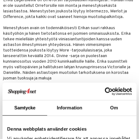
Erika Lagerbielke on Orreforsin tarjoilulasien kuningatar. Kukaan muu
a
oneen tekstiilit
 huonekalut
& Saalit
ei ole suunitellut Orreforsille niin monta ja menestyksekästä
tsisetit
lasiastiastoa. Menestysten joukosta löytyy Intermezzo, Merlot ja
 lamput
tyynyt
Difference, jokta kaikki ovat saaneet hienoja muotoilupalkintoja.
tsitarvikkeet
uoneen säilytys
t
it & Koukut
Menestyksen avain on todennäköisesti Erikan suuri rakkaus
anasetit
uoneen tekstiilit
uotteet
risteet
käsityöhön ja hänen tietotaitonsa eri juomien ominaisuuksista. Erika
tekee mielellään yhteistyötä viiniasiantuntijoiden kanssa uuden
anat & Tyynyliinat
ttöön
lytys
elu
 tekstiilit
astiaston ilmestymisen yhteydessä. Hänen viimeisimpien
tuotteidensa joukosta löytyy More -tarjouilulasisarja, joka
nyt & Peitot
kut
mot & Veistokset
s
iköt & Lyhdyt
tyynyt
 Grillaustarvikkeet
lanseerattiin keväällä 2014. Divine -sarja on puolestaan
kunnianosoitus vuoden 2010 kuninkaallisille häille. Erika suunnitteli
nsäilytys & Korit
lot
huonekalut
oneen tekstiilit
 & hyönteissuoja
iköt & Lyhdyt
myös valtiopäivien ja hallituksen lahjan kruunuprinsessa Victorialle ja
spalvelu
Danielille. Näiden astiastojen muotoilun tarkoituksena on korostaa
jat
s & Hyllyt
timet
lot
juoman tuoksuja ja makuja
ksiä & vastauksia
al Art
karit & Koukut
ynttilät
n ruokinta
mput
Intermezzo Aroma -viininmaistelulasi 62cl (60cl)
tuotetta
Korkeus: 235mm
ukut
lyt
tolamput
oneen tekstiilit
aistus
Läpimitta: 103mm
 verkkokaupasta
Samtycke
Information
Om
näkoristeet
nsäilytys & Korit
tälamput
anasetit
avälineet
ustarvikkeet
sit
anat & Tyynyliinat
 Peitteet
Tuotenumero
Denna webbplats använder cookies
nyt & Peitot
maelämä
IAE16-1-BL
Vi använder enhetsidentifierare för att anpassa innehållet