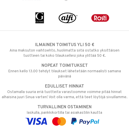
ILMAINEN TOIMITUS YLI 50 €
Aina maksuton vaihtoehto, huolimatta siitä ostatko yksittäisen
tuotteen tai koko tilauksellesi joka ylittää 50 €.
NOPEAT TOIMITUKSET
Ennen kello 13.00 tehdyt tilaukset lähetetään normaalisti samana
päivänä
EDULLISET HINNAT
Ostamalla suuria eriä tuotteita varastoomme voimme pitää hinnat
alhaisina juuri Sinua varten! Voit olla varma, että teet löytöjä sivuillamme.
TURVALLINEN OSTAMINEN
laskulla, pankkikortilla tai asiakastilin kautta