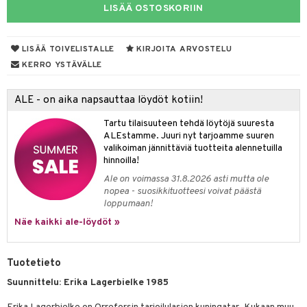
LISÄÄ OSTOSKORIIN
& Maustemyllyt
way / Outdoor
LISÄÄ TOIVELISTALLE
KIRJOITA ARVOSTELU
KERRO YSTÄVÄLLE
slaatikot
utarvikkeet
lot
uvadit & Kulhot
ALE - on aika napsauttaa löydöt kotiin!
moskannut
 & Siivous
Tartu tilaisuuteen tehdä löytöjä suuresta
ALEstamme. Juuri nyt tarjoamme suuren
mosmukit
& Leivontavuoat
valikoiman jännittäviä tuotteita alennetuilla
hinnoilla!
Ale on voimassa 31.8.2026 asti mutta ole
tyisveitset
& Baaritarvikkeet
nopea - suosikkituotteesi voivat päästä
loppumaan!
ttiöveitset
ktroniikka
Näe kaikki ale-löydöt »
rinta- & Vihannesveitset
one
kkuulaudat
uone
uoneen sisustus
Tuotetieto
päveitset
Suunnittelu: Erika Lagerbielke 1985
one
oneen tarvikkeita
oneen koristelu
tsenteroittimet