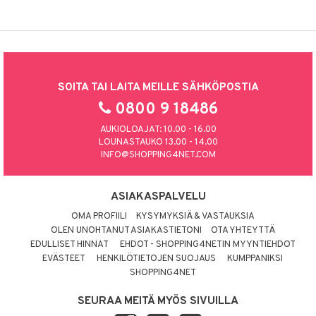
SOITA TAI LAITA MEILLE SÄHKÖPOSTIA
0800 9 18486
AUKIOLOAJAT: 10.00 - 16.00
LOUNASTAUKO 13.00 - 14.00
INFO@SHOPPING4NET.COM
ASIAKASPALVELU
OMA PROFIILI
KYSYMYKSIÄ & VASTAUKSIA
OLEN UNOHTANUT ASIAKASTIETONI
OTA YHTEYTTÄ
EDULLISET HINNAT
EHDOT - SHOPPING4NETIN MYYNTIEHDOT
EVÄSTEET
HENKILÖTIETOJEN SUOJAUS
KUMPPANIKSI
SHOPPING4NET
SEURAA MEITÄ MYÖS SIVUILLA